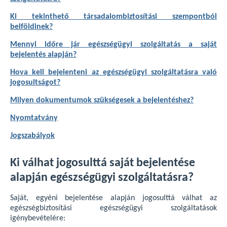
K
i tekinthető társadalombiztosítási szempontból
belföldinek?
Mennyi időre jár egészségügyi szolgáltatás a saját
bejelentés alapján?
Hova kell bejelenteni az egészségügyi szolgáltatásra való
jogosultságot?
Milyen dokumentumok szükségesek a bejelentéshez?
Nyomtatvány
Jogszabályok
Ki válhat jogosulttá saját bejelentése
alapján egészségügyi szolgáltatásra?
Saját, egyéni bejelentése alapján jogosulttá válhat az
egészségbiztosítási egészségügyi szolgáltatások
igénybevételére: