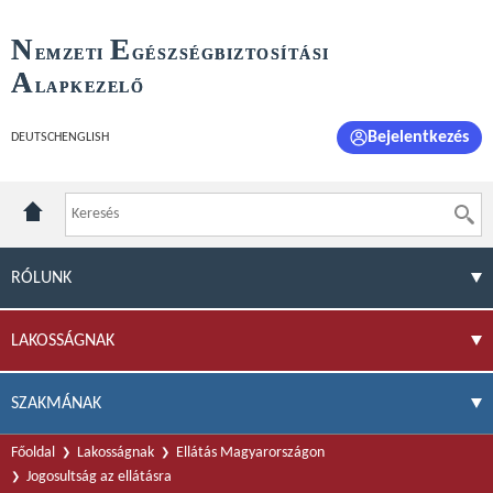
N
E
EMZETI
GÉSZSÉGBIZTOSÍTÁSI
A
LAPKEZELŐ
Bejelentkezés
DEUTSCH
ENGLISH
RÓLUNK
LAKOSSÁGNAK
SZAKMÁNAK
Főoldal
Lakosságnak
Ellátás Magyarországon
Jogosultság az ellátásra