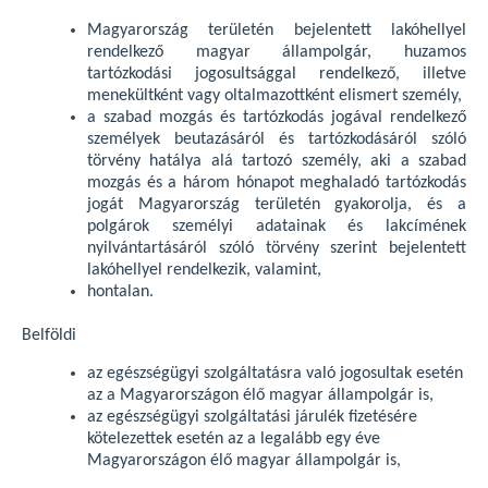
Magyarország területén bejelentett lakóhellyel
rendelkező magyar állampolgár, huzamos
tartózkodási jogosultsággal rendelkező, illetve
menekültként vagy oltalmazottként elismert személy,
a szabad mozgás és tartózkodás jogával rendelkező
személyek beutazásáról és tartózkodásáról szóló
törvény hatálya alá tartozó személy, aki a szabad
mozgás és a három hónapot meghaladó tartózkodás
jogát Magyarország területén gyakorolja, és a
polgárok személyi adatainak és lakcímének
nyilvántartásáról szóló törvény szerint bejelentett
lakóhellyel rendelkezik, valamint,
hontalan.
Belföldi
az egészségügyi szolgáltatásra való jogosultak esetén
az a Magyarországon élő magyar állampolgár is,
az egészségügyi szolgáltatási járulék fizetésére
kötelezettek esetén az a legalább egy éve
Magyarországon élő magyar állampolgár is,