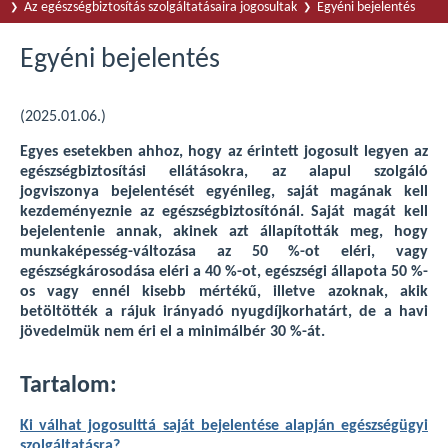
Az egészségbiztosítás szolgáltatásaira jogosultak
Egyéni bejelentés
Egyéni bejelentés
(2025.01.06.)
Egyes esetekben ahhoz, hogy az érintett jogosult legyen az
egészségbiztosítási ellátásokra, az alapul szolgáló
jogviszonya bejelentését egyénileg, saját magának kell
kezdeményeznie az egészségbiztosítónál. Saját magát kell
bejelentenie annak, akinek azt állapították meg, hogy
munkaképesség-változása az 50 %-ot eléri, vagy
egészségkárosodása eléri a 40 %-ot, egészségi állapota 50 %-
os vagy ennél kisebb mértékű, illetve azoknak, akik
betöltötték a rájuk irányadó nyugdíjkorhatárt, de a havi
jövedelmük nem éri el a minimálbér 30 %-át.
Tartalom:
Ki válhat jogosulttá saját bejelentése alapján egészségügyi
szolgáltatásra?