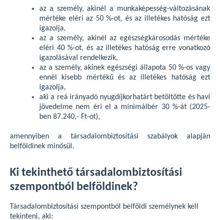
az a személy, akinél a munkaképesség-változásának
mértéke eléri az 50 %-ot, és az illetékes hatóság ezt
igazolja,
az a személy, akinél az egészségkárosodás mértéke
eléri 40 %-ot, és az illetékes hatóság erre vonatkozó
igazolásával rendelkezik,
az a személy, akinek egészségi állapota 50 %-os vagy
ennél kisebb mértékű és az illetékes hatóság ezt
igazolja,
aki a reá irányadó nyugdíjkorhatárt betöltötte és havi
jövedelme nem éri el a minimálbér 30 %-át (2025-
ben 87.240,- Ft-ot),
amennyiben a társadalombiztosítási szabályok alapján
belföldinek minősül.
Ki tekinthető társadalombiztosítási
szempontból belföldinek?
Társadalombiztosítási szempontból belföldi személynek kell
tekinteni, aki: