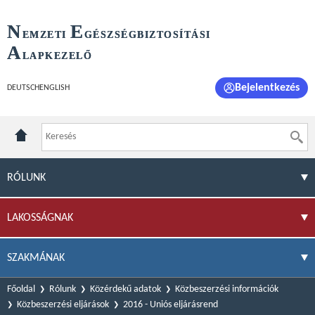
N
E
EMZETI
GÉSZSÉGBIZTOSÍTÁSI
A
LAPKEZELŐ
Bejelentkezés
DEUTSCH
ENGLISH
RÓLUNK
LAKOSSÁGNAK
SZAKMÁNAK
Főoldal
Rólunk
Közérdekű adatok
Közbeszerzési információk
Közbeszerzési eljárások
2016 - Uniós eljárásrend