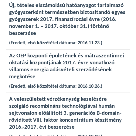
Új, tételes elszámolású hatóanyagot tartalmazó
gyógyszerként természetben biztosítandó egyes
gyógyszerek 2017. finanszírozási évre (2016.
november 1. – 2017. október 31.) történő
beszerzése
(Eredeti, első közzététel dátuma: 2016.11.23.)
Az OEP központi épületének és mátraszentimrei
oktatási központjának 2017. évre vonatkozó
villamos energia adásvételi szerződésének
megkötése
(Eredeti, első közzététel dátuma: 2016.10.26.)
A veleszületett vérzékenység kezelésére
szolgáló recombináns technológiával humán
sejtvonalon előállított 3. generációs B-domain-
rövidített VIII. faktor koncentrátum készítmény
2016.-2017. évi beszerzése