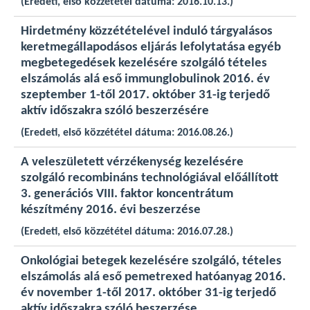
(Eredeti, első közzététel dátuma: 2016.10.13.)
Hirdetmény közzétételével induló tárgyalásos
keretmegállapodásos eljárás lefolytatása egyéb
megbetegedések kezelésére szolgáló tételes
elszámolás alá eső immunglobulinok 2016. év
szeptember 1-től 2017. október 31-ig terjedő
aktív időszakra szóló beszerzésére
(Eredeti, első közzététel dátuma: 2016.08.26.)
A veleszületett vérzékenység kezelésére
szolgáló recombináns technológiával előállított
3. generációs VIII. faktor koncentrátum
készítmény 2016. évi beszerzése
(Eredeti, első közzététel dátuma: 2016.07.28.)
Onkológiai betegek kezelésére szolgáló, tételes
elszámolás alá eső pemetrexed hatóanyag 2016.
év november 1-től 2017. október 31-ig terjedő
aktív időszakra szóló beszerzése