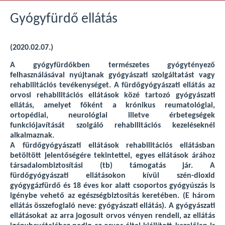
Gyógyfürdő ellátás
(2020.02.07.)
A gyógyfürdőkben természetes gyógytényező
felhasználásával nyújtanak gyógyászati szolgáltatást vagy
rehabilitációs tevékenységet. A fürdőgyógyászati ellátás az
orvosi rehabilitációs ellátások közé tartozó gyógyászati
ellátás, amelyet főként a krónikus reumatológiai,
ortopédiai, neurológiai illetve érbetegségek
funkciójavítását szolgáló rehabilitációs kezeléseknél
alkalmaznak.
A fürdőgyógyászati ellátások rehabilitációs ellátásban
betöltött jelentőségére tekintettel, egyes ellátások árához
társadalombiztosítási (tb) támogatás jár. A
fürdőgyógyászati ellátásokon kívül szén-dioxid
gyógygázfürdő és 18 éves kor alatt csoportos gyógyúszás is
igénybe vehető az egészségbiztosítás keretében. (E három
ellátás összefoglaló neve: gyógyászati ellátás). A gyógyászati
ellátásokat az arra jogosult orvos vényen rendeli, az ellátás