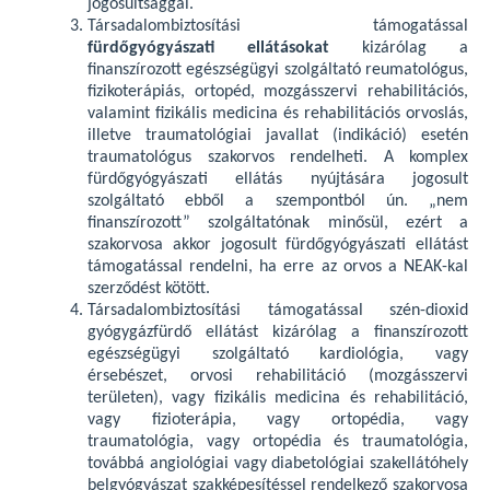
jogosultsággal.
Társadalombiztosítási támogatással
fürdőgyógyászati ellátásokat
kizárólag a
finanszírozott egészségügyi szolgáltató reumatológus,
fizikoterápiás, ortopéd, mozgásszervi rehabilitációs,
valamint fizikális medicina és rehabilitációs orvoslás,
illetve traumatológiai javallat (indikáció) esetén
traumatológus szakorvos rendelheti. A komplex
fürdőgyógyászati ellátás nyújtására jogosult
szolgáltató ebből a szempontból ún. „nem
finanszírozott” szolgáltatónak minősül, ezért a
szakorvosa akkor jogosult fürdőgyógyászati ellátást
támogatással rendelni, ha erre az orvos a NEAK-kal
szerződést kötött.
Társadalombiztosítási támogatással szén-dioxid
gyógygázfürdő ellátást kizárólag a finanszírozott
egészségügyi szolgáltató kardiológia, vagy
érsebészet, orvosi rehabilitáció (mozgásszervi
területen), vagy fizikális medicina és rehabilitáció,
vagy fizioterápia, vagy ortopédia, vagy
traumatológia, vagy ortopédia és traumatológia,
továbbá angiológiai vagy diabetológiai szakellátóhely
belgyógyászat szakképesítéssel rendelkező szakorvosa