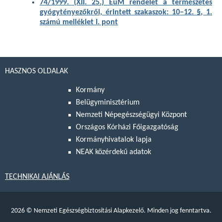
74/1999. (XII. 25.) EüM rendelet a természetes
gyógytényezőkről, érintett szakaszok: 10–12. §, 1.
számú melléklet I. pont
HASZNOS OLDALAK
Kormány
Belügyminisztérium
Nemzeti Népegészségügyi Központ
Országos Kórházi Főigazgatóság
Kormányhivatalok lapja
NEAK közérdekű adatok
TECHNIKAI AJÁNLÁS
2026
©
Nemzeti Egészségbiztosítási Alapkezelő. Minden jog fenntartva.