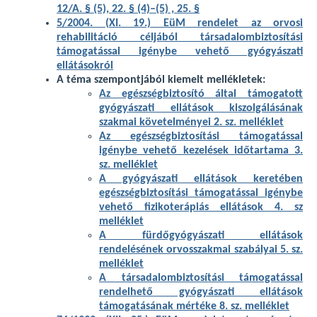
12/A. § (5), 22. § (4)–(5) , 25. §
5/2004. (XI. 19.) EüM rendelet az orvosi
rehabilitáció céljából társadalombiztosítási
támogatással igénybe vehető gyógyászati
ellátásokról
A téma szempontjából kiemelt mellékletek:
Az egészségbiztosító által támogatott
gyógyászati ellátások kiszolgálásának
szakmai követelményei 2. sz. melléklet
Az egészségbiztosítási támogatással
igénybe vehető kezelések időtartama 3.
sz. melléklet
A gyógyászati ellátások keretében
egészségbiztosítási támogatással igénybe
vehető fizikoterápiás ellátások 4. sz
melléklet
A fürdőgyógyászati ellátások
rendelésének orvosszakmai szabályai 5. sz.
melléklet
A társadalombiztosítási támogatással
rendelhető gyógyászati ellátások
támogatásának mértéke 8. sz. melléklet