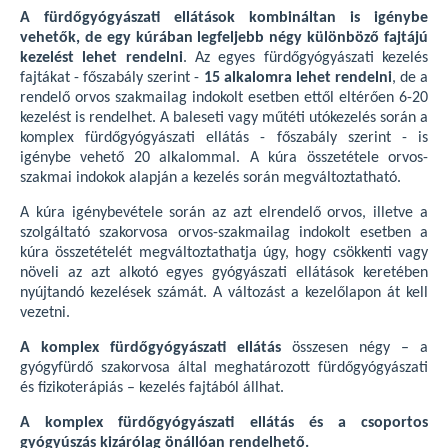
A fürdőgyógyászati ellátások kombináltan is igénybe
vehetők, de egy kúrában legfeljebb négy különböző fajtájú
kezelést lehet rendelni
. Az egyes fürdőgyógyászati kezelés
fajtákat - főszabály szerint -
15 alkalomra lehet rendelni
, de a
rendelő orvos szakmailag indokolt esetben ettől eltérően 6-20
kezelést is rendelhet. A baleseti vagy műtéti utókezelés során a
komplex fürdőgyógyászati ellátás - főszabály szerint - is
igénybe vehető 20 alkalommal. A kúra összetétele orvos-
szakmai indokok alapján a kezelés során megváltoztatható.
A kúra igénybevétele során az azt elrendelő orvos, illetve a
szolgáltató szakorvosa orvos-szakmailag indokolt esetben a
kúra összetételét megváltoztathatja úgy, hogy csökkenti vagy
növeli az azt alkotó egyes gyógyászati ellátások keretében
nyújtandó kezelések számát. A változást a kezelőlapon át kell
vezetni.
A komplex fürdőgyógyászati ellátás
összesen négy – a
gyógyfürdő szakorvosa által meghatározott fürdőgyógyászati
és fizikoterápiás – kezelés fajtából állhat.
A komplex fürdőgyógyászati ellátás és a csoportos
gyógyúszás kizárólag önállóan rendelhető.