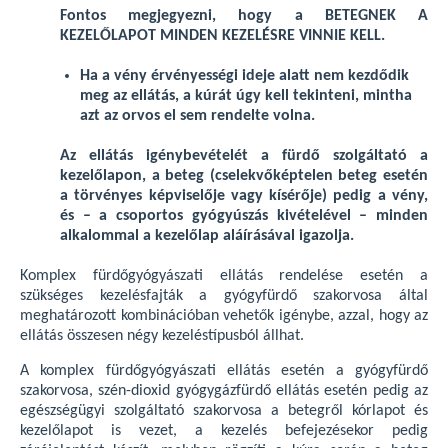
Fontos megjegyezni, hogy a BETEGNEK A
KEZELŐLAPOT MINDEN KEZELÉSRE VINNIE KELL.
Ha a vény érvényességi ideje alatt nem kezdődik
meg az ellátás, a kúrát úgy kell tekinteni, mintha
azt az orvos el sem rendelte volna.
Az ellátás igénybevételét a fürdő szolgáltató a
kezelőlapon, a beteg (cselekvőképtelen beteg esetén
a törvényes képviselője vagy kísérője) pedig a vény,
és – a csoportos gyógyúszás kivételével – minden
alkalommal a kezelőlap aláírásával igazolja.
Komplex fürdőgyógyászati ellátás rendelése esetén a
szükséges kezelésfajták a gyógyfürdő szakorvosa által
meghatározott kombinációban vehetők igénybe, azzal, hogy az
ellátás összesen négy kezeléstípusból állhat.
A komplex fürdőgyógyászati ellátás esetén a gyógyfürdő
szakorvosa, szén-dioxid gyógygázfürdő ellátás esetén pedig az
egészségügyi szolgáltató szakorvosa a betegről kórlapot és
kezelőlapot is vezet, a kezelés befejezésekor pedig