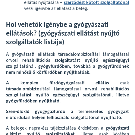
ellátás nyújtására –
szerződést kötött szolgáltatónál
veszi igénybe az ellátást a beteg.
Hol vehetők igénybe a gyógyászati
ellátások? (gyógyászati ellátást nyújtó
szolgáltatók listája)
A gyógyászati ellátások társadalombiztosítási támogatással
orvosi
rehabilitációs szolgáltatást nyújtó egészségügyi
szolgáltatónál, gyógyfürdőben, továbbá a gyógyfürdőnek
nem minősülő közfürdőben nyújthatóak.
A komplex fürdőgyógyászati ellátás csak
társadalombiztosítási támogatással orvosi rehabilitációs
szolgáltatást nyújtó egészségügyi szolgáltatónál, illetve
gyógyfürdőben nyújtható.
Szén-dioxid gyógygázfürdő a természetes gyógygázt
előfordulási helyén felhasználó szolgáltatónál nyújtható.
A betegek naprakész tájékoztatása érdekében a
gyógyászati
ellátást nyújtó szolgáltatókat,
illetve azok körében