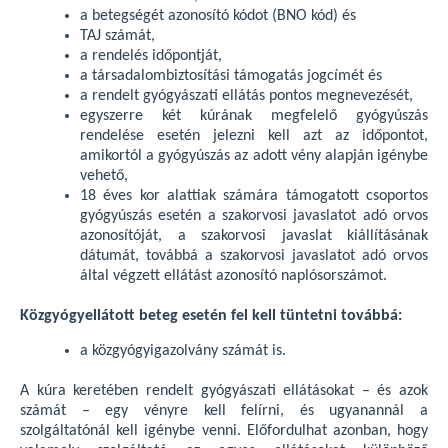
a betegségét azonosító kódot (BNO kód) és
TAJ számát,
a rendelés időpontját,
a társadalombiztosítási támogatás jogcímét és
a rendelt gyógyászati ellátás pontos megnevezését,
egyszerre két kúrának megfelelő gyógyúszás
rendelése esetén jelezni kell azt az időpontot,
amikortól a gyógyúszás az adott vény alapján igénybe
vehető,
18 éves kor alattiak számára támogatott csoportos
gyógyúszás esetén a szakorvosi javaslatot adó orvos
azonosítóját, a szakorvosi javaslat kiállításának
dátumát, továbbá a szakorvosi javaslatot adó orvos
által végzett ellátást azonosító naplósorszámot.
Közgyógyellátott beteg esetén fel kell tüntetni továbbá:
a közgyógyigazolvány számát is.
A kúra keretében rendelt gyógyászati ellátásokat – és azok
számát – egy vényre kell felírni, és ugyanannál a
szolgáltatónál kell igénybe venni. Előfordulhat azonban, hogy