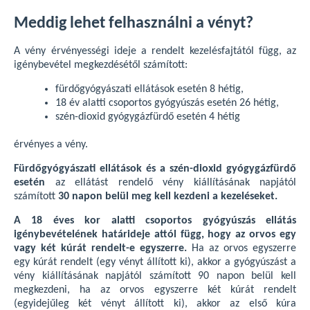
Meddig lehet felhasználni a vényt?
A vény érvényességi ideje a rendelt kezelésfajtától függ, az
igénybevétel megkezdésétől számított:
fürdőgyógyászati ellátások esetén 8 hétig,
18 év alatti csoportos gyógyúszás esetén 26 hétig,
szén-dioxid gyógygázfürdő esetén 4 hétig
érvényes a vény.
Fürdőgyógyászati ellátások és a szén-dioxid gyógygázfürdő
esetén
az ellátást rendelő vény kiállításának napjától
számított
30 napon belül meg kell kezdeni a kezeléseket.
A 18 éves kor alatti csoportos gyógyúszás ellátás
igénybevételének határideje attól függ, hogy az orvos egy
vagy két kúrát rendelt-e egyszerre.
Ha az orvos egyszerre
egy kúrát rendelt (egy vényt állított ki), akkor a gyógyúszást a
vény kiállításának napjától számított 90 napon belül kell
megkezdeni, ha az orvos egyszerre két kúrát rendelt
(egyidejűleg két vényt állított ki), akkor az első kúra