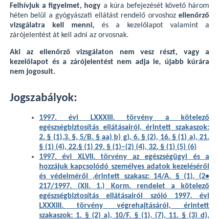
Felhívjuk a figyelmet, hogy
a kúra befejezését követő három
héten belül a gyógyászati ellátást rendelő orvoshoz
ellenőrző
vizsgálatra kell menni,
és a kezelőlapot valamint a
zárójelentést át kell adni az orvosnak.
Aki az ellenőrző vizsgálaton nem vesz részt, vagy a
kezelőlapot és a zárójelentést nem adja le, újabb kúrára
nem jogosult.
Jogszabályok:
1997. évi LXXXIII. törvény a kötelező
egészségbiztosítás ellátásairól, érintett szakaszok:
2. § (1),3. §, 5/B. § aa) b) g), 6. § (2), 16. § (1) a), 21.
§ (1) (4), 22.§ (1) 29. § (1)–(2) (4), 32. § (1) (5) (6)
1997. évi XLVII. törvény az egészségügyi és a
hozzájuk kapcsolódó személyes adatok kezeléséről
és védelméről ,érintett szakasz: 14/A. § (1), (2•
217/1997. (XII. 1.) Korm. rendelet a kötelező
egészségbiztosítás ellátásairól szóló 1997. évi
LXXXIII. törvény végrehajtásáról, érintett
szakaszok: 1. § (2) a), 10/F. § (1), (7), 11. § (3) d),