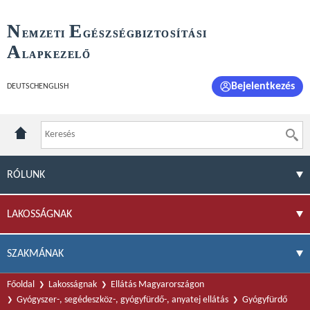
N
E
EMZETI
GÉSZSÉGBIZTOSÍTÁSI
A
LAPKEZELŐ
Bejelentkezés
DEUTSCH
ENGLISH
RÓLUNK
LAKOSSÁGNAK
SZAKMÁNAK
Főoldal
Lakosságnak
Ellátás Magyarországon
Gyógyszer-, segédeszköz-, gyógyfürdő-, anyatej ellátás
Gyógyfürdő