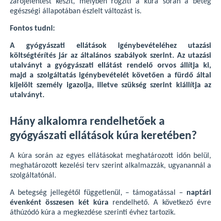
zárójelentést készít, melyben rögzíti a kúra során a beteg
egészségi állapotában észlelt változást is.
Fontos tudni:
A gyógyászati ellátások igénybevételéhez utazási
költségtérítés jár az általános szabályok szerint. Az utazási
utalványt a gyógyászati ellátást rendelő orvos állítja ki,
majd a szolgáltatás igénybevételét követően a fürdő által
kijelölt személy igazolja, illetve szükség szerint kiállítja az
utalványt.
Hány alkalomra rendelhetőek a
gyógyászati ellátások kúra keretében?
A kúra során az egyes ellátásokat meghatározott időn belül,
meghatározott kezelési terv szerint alkalmazzák, ugyanannál a
szolgáltatónál.
A betegség jellegétől függetlenül, – támogatással –
naptári
évenként összesen két kúra
rendelhető. A következő évre
áthúzódó kúra a megkezdése szerinti évhez tartozik.