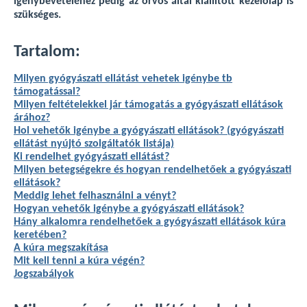
igénybevételéhez pedig az orvos által kiállított kezelőlap is
szükséges.
Tartalom:
Milyen gyógyászati ellátást vehetek igénybe tb
támogatással?
Milyen feltételekkel jár támogatás a gyógyászati ellátások
árához?
Hol vehetők igénybe a gyógyászati ellátások? (gyógyászati
ellátást nyújtó szolgáltatók listája)
Ki rendelhet gyógyászati ellátást?
Milyen betegségekre és hogyan rendelhetőek a gyógyászati
ellátások?
Meddig lehet felhasználni a vényt?
Hogyan vehetők igénybe a gyógyászati ellátások?
Hány alkalomra rendelhetőek a gyógyászati ellátások kúra
keretében?
A kúra megszakítása
Mit kell tenni a kúra végén?
Jogszabályok