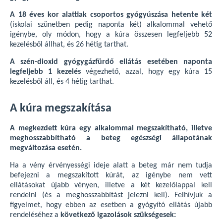
A 18 éves kor alattiak csoportos gyógyúszása hetente két
(iskolai szünetben pedig naponta két) alkalommal vehető
igénybe, oly módon, hogy a kúra összesen legfeljebb 52
kezelésből állhat, és 26 hétig tarthat.
A szén-dioxid gyógygázfürdő ellátás esetében naponta
legfeljebb 1 kezelés
végezhető, azzal, hogy egy kúra 15
kezelésből áll, és 4 hétig tarthat.
A kúra megszakítása
A megkezdett kúra egy alkalommal megszakítható, illetve
meghosszabbítható a beteg egészségi állapotának
megváltozása esetén.
Ha a vény érvényességi ideje alatt a beteg már nem tudja
befejezni a megszakított kúrát, az igénybe nem vett
ellátásokat újabb vényen, illetve a két kezelőlappal kell
rendelni (és a meghosszabbítást jelezni kell). Felhívjuk a
figyelmet, hogy ebben az esetben a gyógyító ellátás újabb
rendeléséhez a
következő igazolások szükségesek: