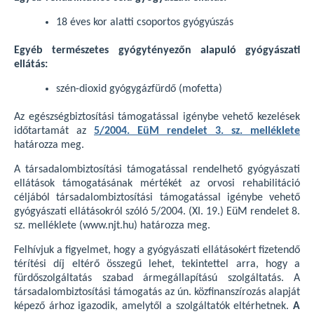
18 éves kor alatti csoportos gyógyúszás
Egyéb természetes gyógytényezőn alapuló gyógyászati
ellátás:
szén-dioxid gyógygázfürdő (mofetta)
Az egészségbiztosítási támogatással igénybe vehető kezelések
időtartamát az
5/2004. EüM rendelet 3. sz. melléklete
határozza meg.
A társadalombiztosítási támogatással rendelhető gyógyászati
ellátások támogatásának mértékét az orvosi rehabilitáció
céljából társadalombiztosítási támogatással igénybe vehető
gyógyászati ellátásokról szóló 5/2004. (XI. 19.) EüM rendelet 8.
sz. melléklete (www.njt.hu) határozza meg.
Felhívjuk a figyelmet, hogy a gyógyászati ellátásokért fizetendő
térítési díj eltérő összegű lehet, tekintettel arra, hogy a
fürdőszolgáltatás szabad ármegállapítású szolgáltatás. A
társadalombiztosítási támogatás az ún. közfinanszírozás alapját
képező árhoz igazodik, amelytől a szolgáltatók eltérhetnek.
A