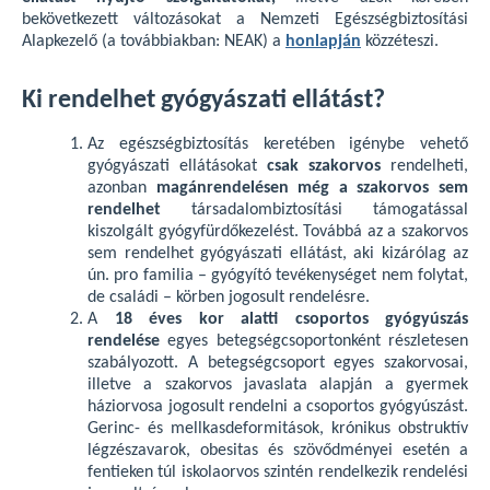
bekövetkezett változásokat a Nemzeti Egészségbiztosítási
Alapkezelő (a továbbiakban: NEAK) a
honlapján
közzéteszi.
Ki rendelhet gyógyászati ellátást?
Az egészségbiztosítás keretében igénybe vehető
gyógyászati ellátásokat
csak szakorvos
rendelheti,
azonban
magánrendelésen még a szakorvos sem
rendelhet
társadalombiztosítási támogatással
kiszolgált gyógyfürdőkezelést. Továbbá az a szakorvos
sem rendelhet gyógyászati ellátást, aki kizárólag az
ún. pro familia – gyógyító tevékenységet nem folytat,
de családi – körben jogosult rendelésre.
A
18 éves kor alatti csoportos gyógyúszás
rendelése
egyes betegségcsoportonként részletesen
szabályozott. A betegségcsoport egyes szakorvosai,
illetve a szakorvos javaslata alapján a gyermek
háziorvosa jogosult rendelni a csoportos gyógyúszást.
Gerinc- és mellkasdeformitások, krónikus obstruktív
légzészavarok, obesitas és szövődményei esetén a
fentieken túl iskolaorvos szintén rendelkezik rendelési