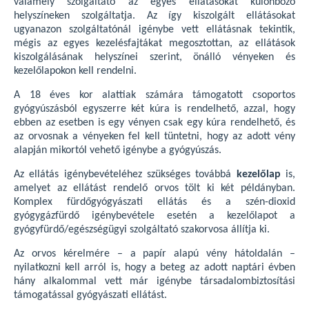
valamely szolgáltató az egyes ellátásokat különböző
helyszíneken szolgáltatja. Az így kiszolgált ellátásokat
ugyanazon szolgáltatónál igénybe vett ellátásnak tekintik,
mégis az egyes kezelésfajtákat megosztottan, az ellátások
kiszolgálásának helyszínei szerint, önálló vényeken és
kezelőlapokon kell rendelni.
A 18 éves kor alattiak számára támogatott csoportos
gyógyúszásból egyszerre két kúra is rendelhető, azzal, hogy
ebben az esetben is egy vényen csak egy kúra rendelhető, és
az orvosnak a vényeken fel kell tüntetni, hogy az adott vény
alapján mikortól vehető igénybe a gyógyúszás.
Az ellátás igénybevételéhez szükséges továbbá
kezelőlap
is,
amelyet az ellátást rendelő orvos tölt ki két példányban.
Komplex fürdőgyógyászati ellátás és a szén-dioxid
gyógygázfürdő igénybevétele esetén a kezelőlapot a
gyógyfürdő/egészségügyi szolgáltató szakorvosa állítja ki.
Az orvos kérelmére – a papír alapú vény hátoldalán –
nyilatkozni kell arról is, hogy a beteg az adott naptári évben
hány alkalommal vett már igénybe társadalombiztosítási
támogatással gyógyászati ellátást.