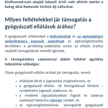
közfinanszírozás alapját képező ártól való eltérés esetén a
beteg által fizetendő térítési díj változhat.
Milyen feltételekkel jár támogatás a
gyógyászati ellátások árához?
A gyógyászati ellátásokat a
biztosítottak
és
az egészségügyi
szolgáltatásra jogosult személyek
az egészségbiztosítás
keretében, a járóbeteg-szakellátás során, az ellátás árához
nyújtott támogatással vehetik igénybe.
A támogatáshoz valamennyi alábbi feltétel együttes
teljesülése szükséges:
Olyan gyógyászati ellátás árához jár támogatás, amely
ellátások körét a jogszabály meghatározza, és
a gyógyászati ellátás –tb támogatással történő –
rendelésére jogosult szakorvos, és
a rendelés jogszabályokban foglalt és szakmai
szabályait betartva
vényen
rendeli, és
az egészségbiztosítóval– támogatott gyógyászati