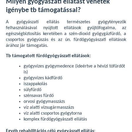
Milyen gyógyászati ellátást vehetek
igénybe tb támogatással?
A gyógyászati ellátás természetes gyógytényezők
felhasználásával nyújtott ellátások gyűjtőfogalma, az
egészségbiztosítás keretében a szén-dioxid gyógygázfürdő, a
csoportos gyógyúszás és az ún. fürdőgyógyászati ellátások
árához jár támogatás.
Tb támogatott fürdőgyógyászati ellátások:
gyógyvizes gyógymedence (ideértve a hévízi tófürdőt
is)
gyógyvizes kádfürdő
iszappakolás
súlyfürdő
szénsavas fürdő
orvosi gyógymasszázs
víz alatti vízsugármasszázs
víz alatti csoportos gyógytorna
komplex fürdőgyógyászati ellátás
Egyéb rehabilitációs célú gyógyászati ellátás: