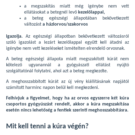
a megszakítás miatt még igénybe nem vett
ellátásokat a betegnél levő
kezelőlappal,
a beteg egészségi állapotában bekövetkezett
változást
a háziorvos/szakorvos
igazolja.
Az egészségi állapotban bekövetkezett változásról
szóló igazolást a lezárt kezelőlappal együtt kell átadni az
igénybe nem vett kezeléseket ismételten elrendelő orvosnak.
A beteg egészségi állapota miatt megszakított kúrát nem
kötelező ugyanannál a gyógyászati ellátást nyújtó
szolgáltatónál folytatni, ahol azt a beteg megkezdte.
A meghosszabbított kúrát az új vény kiállításának napjától
számított harminc napon belül kell megkezdeni.
Felhívjuk a figyelmet, hogy ha az orvos egyszerre két kúra
csoportos gyógyúszást rendelt, akkor a kúra megszakítása
esetén nincs lehetőség a fentiek szerinti meghosszabbításra.
Mit kell tenni a kúra végén?