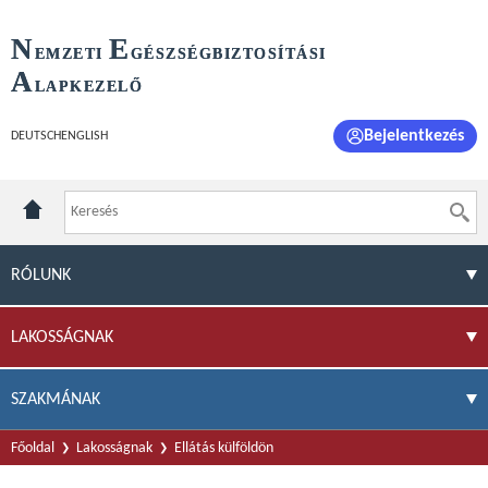
N
E
EMZETI
GÉSZSÉGBIZTOSÍTÁSI
A
LAPKEZELŐ
Bejelentkezés
DEUTSCH
ENGLISH
RÓLUNK
LAKOSSÁGNAK
SZAKMÁNAK
Főoldal
Lakosságnak
Ellátás külföldön