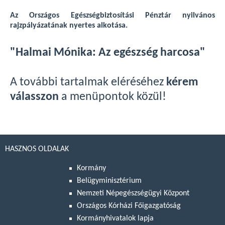
Az Országos Egészségbiztosítási Pénztár nyilvános
rajzpályázatának nyertes alkotása.
"Halmai Mónika: Az egészség harcosa"
A további tartalmak eléréséhez
kérem
válasszon
a menüpontok közül!
HASZNOS OLDALAK
Kormány
Belügyminisztérium
Nemzeti Népegészségügyi Központ
Országos Kórházi Főigazgatóság
Kormányhivatalok lapja