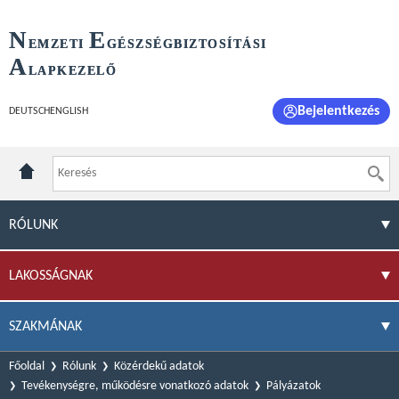
N
E
EMZETI
GÉSZSÉGBIZTOSÍTÁSI
A
LAPKEZELŐ
Bejelentkezés
DEUTSCH
ENGLISH
RÓLUNK
LAKOSSÁGNAK
SZAKMÁNAK
Főoldal
Rólunk
Közérdekű adatok
Tevékenységre, működésre vonatkozó adatok
Pályázatok