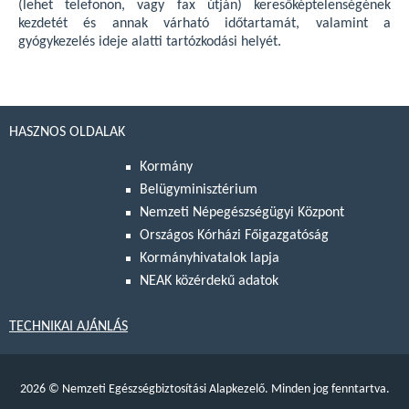
(lehet telefonon, vagy fax útján) keresőképtelenségének
kezdetét és annak várható időtartamát, valamint a
gyógykezelés ideje alatti tartózkodási helyét.
HASZNOS OLDALAK
Kormány
Belügyminisztérium
Nemzeti Népegészségügyi Központ
Országos Kórházi Főigazgatóság
Kormányhivatalok lapja
NEAK közérdekű adatok
TECHNIKAI AJÁNLÁS
2026
©
Nemzeti Egészségbiztosítási Alapkezelő. Minden jog fenntartva.