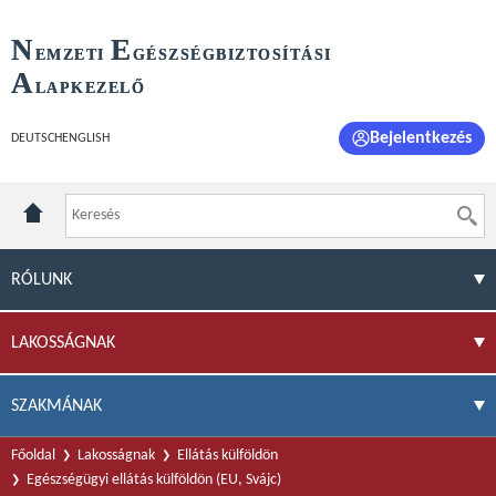
N
E
EMZETI
GÉSZSÉGBIZTOSÍTÁSI
A
LAPKEZELŐ
Bejelentkezés
DEUTSCH
ENGLISH
RÓLUNK
LAKOSSÁGNAK
SZAKMÁNAK
Főoldal
Lakosságnak
Ellátás külföldön
Egészségügyi ellátás külföldön (EU, Svájc)