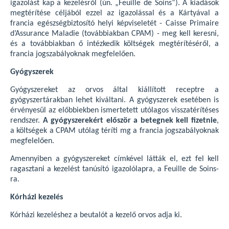
igazolást kap a kezelésről (ún. „Feuille de Soins“). A kiadások
megtérítése céljából ezzel az igazolással és a Kártyával a
francia egészségbiztosító helyi képviseletét - Caisse Primaire
d’Assurance Maladie (továbbiakban CPAM) - meg kell keresni,
és a továbbiakban ő intézkedik költségek megtérítéséről, a
francia jogszabályoknak megfelelően.
Gyógyszerek
Gyógyszereket az orvos által kiállított receptre a
gyógyszertárakban lehet kiváltani. A gyógyszerek esetében is
érvényesül az előbbiekben ismertetett utólagos visszatérítéses
rendszer.
A gyógyszerekért először a betegnek kell fizetnie
,
a költségek a CPAM utólag téríti mg a francia jogszabályoknak
megfelelően.
Amennyiben a gyógyszereket címkével látták el, ezt fel kell
ragasztani a kezelést tanúsító igazolólapra, a Feuille de Soins-
ra.
Kórházi kezelés
Kórházi kezeléshez a beutalót a kezelő orvos adja ki.