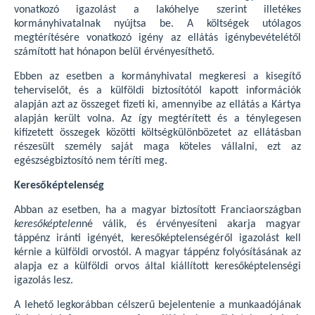
vonatkozó igazolást a lakóhelye szerint illetékes
kormányhivatalnak nyújtsa be. A költségek utólagos
megtérítésére vonatkozó igény az ellátás igénybevételétől
számított hat hónapon belül érvényesíthető.
Ebben az esetben a kormányhivatal megkeresi a kisegítő
teherviselőt, és a külföldi biztosítótól kapott információk
alapján azt az összeget fizeti ki, amennyibe az ellátás a Kártya
alapján került volna. Az így megtérített és a ténylegesen
kifizetett összegek közötti költségkülönbözetet az ellátásban
részesült személy saját maga köteles vállalni, ezt az
egészségbiztosító nem téríti meg.
Keresőképtelenség
Abban az esetben, ha a magyar biztosított Franciaországban
keresőképtelen
né válik, és érvényesíteni akarja magyar
táppénz iránti igényét, keresőképtelenségéről igazolást kell
kérnie a külföldi orvostól. A magyar táppénz folyósításának az
alapja ez a külföldi orvos által kiállított keresőképtelenségi
igazolás lesz.
A lehető legkorábban célszerű bejelentenie a munkaadójának