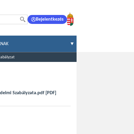
Bejelentkezés
ÁNAK
zabályzat
édelmi Szabályzata.pdf
[PDF]