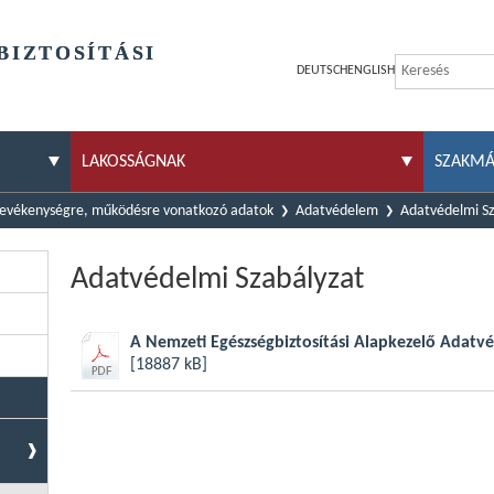
BIZTOSÍTÁSI
DEUTSCH
ENGLISH
LAKOSSÁGNAK
SZAKM
evékenységre, működésre vonatkozó adatok
Adatvédelem
Adatvédelmi S
Adatvédelmi Szabályzat
A Nemzeti Egészségbiztosítási Alapkezelő Adatv
[18887 kB]