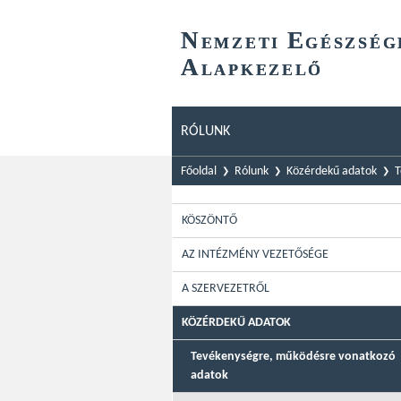
N
E
EMZETI
GÉSZSÉG
A
LAPKEZELŐ
RÓLUNK
Főoldal
Rólunk
Közérdekű adatok
T
KÖSZÖNTŐ
AZ INTÉZMÉNY VEZETŐSÉGE
A SZERVEZETRŐL
KÖZÉRDEKŰ ADATOK
Tevékenységre, működésre vonatkozó
adatok