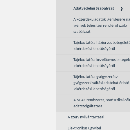
Adatvédelmi Szabályzat
A közérdekű adatok igénylésére ir
igények teljesítési rendjéről szóló
szabályzat
Tájékoztató a háziorvos betegélet
lekérdezési lehetőségéről
Tájékoztató a kezelőorvos betegél
lekérdezési lehetőségéről
Tájékoztató a gyógyszerész
gyógyszerkiváltási adatokat érintő
lekérdezési lehetőségéről
A NEAK rendszeres, statisztikai cél
adatszolgáltatása
A szerv nyilvántartásai
Elektronikus ügyvitel