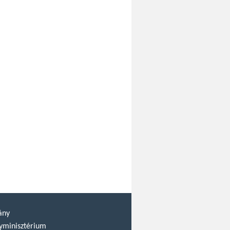
ány
yminisztérium