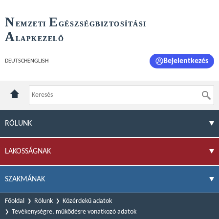
N
E
EMZETI
GÉSZSÉGBIZTOSÍTÁSI
A
LAPKEZELŐ
Bejelentkezés
DEUTSCH
ENGLISH
RÓLUNK
LAKOSSÁGNAK
SZAKMÁNAK
Főoldal
Rólunk
Közérdekű adatok
Tevékenységre, működésre vonatkozó adatok