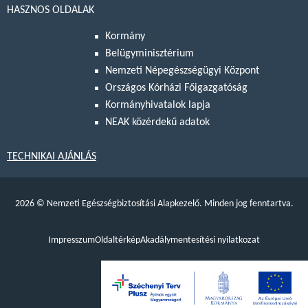
HASZNOS OLDALAK
Kormány
Belügyminisztérium
Nemzeti Népegészségügyi Központ
Országos Kórházi Főigazgatóság
Kormányhivatalok lapja
NEAK közérdekű adatok
TECHNIKAI AJÁNLÁS
2026
©
Nemzeti Egészségbiztosítási Alapkezelő. Minden jog fenntartva.
Impresszum
Oldaltérkép
Akadálymentesítési nyilatkozat