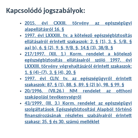
Kapcsolódó jogszabályok:
2015. évi CXXIII. törvény az egészségügyi
alapellátásról 16. §
1997. évi LXXXIII. tv. a kötelező egészségbiztosítás
ellátásairól érintett szakaszok: 2. § (1), 3. §, 5/B. §
aa) b), 6. § (2), 9. §, 9/B. §, 14.§ (3), 38/B. §
217/1997. (XII. 1.) Korm. rendelet a kötelező
egészségbiztosítás ellátásairól szóló 1997. évi
LXXXIII. törvény végrehajtásáról érintett szakaszok:
1. § (4)–(7), 3. § (4), 20. §
1997. évi CLIV. tv. az egészségügyről érintett
szakaszok: 87. § (1), 88. §, 89. § (2) b), 98. § 99. §
20/1996. (VII.26.) NM rendelet az otthoni
szakápolási tevékenységről
43/1999. (III. 3.) Korm. rendelet az egészségügyi
szolgáltatások Egészségbiztosítási Alapból történő
finanszírozásának részletes szabályairól érintett
szakasz: 35. § és 30. számú melléklet