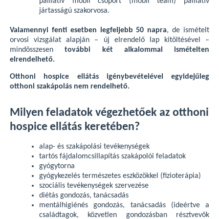
palliatív mobil csoport (mobil team) palliatív
jártasságú szakorvosa.
Valamennyi fenti esetben legfeljebb 50 napra
, de ismételt
orvosi vizsgálat alapján – új elrendelő lap kitöltésével –
mindösszesen
további két alkalommal ismételten
elrendelhető.
Otthoni hospice ellátás igénybevételével egyidejűleg
otthoni szakápolás nem rendelhető.
Milyen feladatok végezhetőek az otthoni
hospice ellátás keretében?
alap- és szakápolási tevékenységek
tartós fájdalomcsillapítás szakápolói feladatok
gyógytorna
gyógykezelés természetes eszközökkel (fizioterápia)
szociális tevékenységek szervezése
diétás gondozás, tanácsadás
mentálhigiénés gondozás, tanácsadás (ideértve a
családtagok, közvetlen gondozásban résztvevők