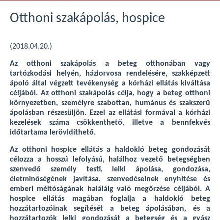
Otthoni szakápolás, hospice
(2018.04.20.)
Az otthoni szakápolás a beteg otthonában vagy
tartózkodási helyén, háziorvosa rendelésére, szakképzett
ápoló által végzett tevékenység a kórházi ellátás kiváltása
céljából. Az otthoni szakápolás célja, hogy a beteg otthoni
környezetben, személyre szabottan, humánus és szakszerű
ápolásban részesüljön. Ezzel az ellátási formával a kórházi
kezelések száma csökkenthető, illetve a bennfekvés
időtartama lerövidíthető.
Az otthoni hospice ellátás a haldokló beteg gondozását
célozza a hosszú lefolyású, halálhoz vezető betegségben
szenvedő személy testi, lelki ápolása, gondozása,
életminőségének javítása, szenvedéseinek enyhítése és
emberi méltóságának haláláig való megőrzése céljából. A
hospice ellátás magában foglalja a haldokló beteg
hozzátartozóinak segítését a beteg ápolásában, és a
hozzátartozók lelki gondozását a betegség és a gyász