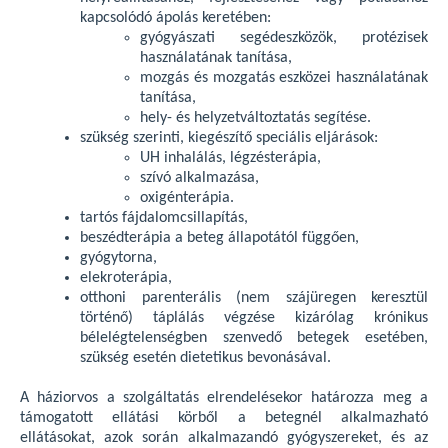
kapcsolódó ápolás keretében:
gyógyászati segédeszközök, protézisek
használatának tanítása,
mozgás és mozgatás eszközei használatának
tanítása,
hely- és helyzetváltoztatás segítése.
szükség szerinti, kiegészítő speciális eljárások:
UH inhalálás, légzésterápia,
szívó alkalmazása,
oxigénterápia.
tartós fájdalomcsillapítás,
beszédterápia a beteg állapotától függően,
gyógytorna,
elekroterápia,
otthoni parenterális (nem szájüregen keresztül
történő) táplálás végzése kizárólag krónikus
bélelégtelenségben szenvedő betegek esetében,
szükség esetén dietetikus bevonásával.
A háziorvos a szolgáltatás elrendelésekor határozza meg a
támogatott ellátási körből a betegnél alkalmazható
ellátásokat, azok során alkalmazandó gyógyszereket, és az