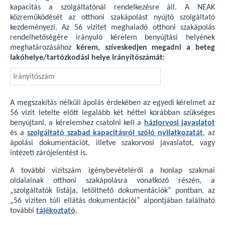
kapacitás a szolgáltatónál rendelkezésre áll. A NEAK
közreműködését az otthoni szakápolást nyújtó szolgáltató
kezdeményezi. Az 56 vizitet meghaladó otthoni szakápolás
rendelhetőségére irányuló kérelem benyújtási helyének
meghatározásához
kérem, szíveskedjen megadni a beteg
lakóhelye/tartózkodási helye irányítószámát:
A megszakítás nélküli ápolás érdekében az egyedi kérelmet az
56 vizit letelte előtt legalább két héttel korábban szükséges
benyújtani, a kérelemhez csatolni kell a
háziorvosi javaslatot
és a
szolgáltató szabad kapacitásról szóló nyilatkozatát
, az
ápolási dokumentációt, illetve szakorvosi javaslatot, vagy
intézeti zárójelentést is.
A további vizitszám igénybevételéről a honlap szakmai
oldalainak otthoni szakápolásra vonatkozó részén, a
„szolgáltatók listája, letölthető dokumentációk” pontban, az
„56 viziten túli ellátás dokumentációi” alpontjában található
további
tájékoztató
.