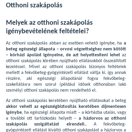
Otthoni szakápolás
Melyek az otthoni szakápolás
igénybevételének feltételei?
Az otthoni szakápolás abban az esetben vehető igénybe, ha
a
beteg egészségi állapota – orvosi végzettséghez nem kötött
– kórházi ápolást igényelne, de azt helyettesíteni lehet
az
otthoni szakápolás körében nyújtható ellátásokból összeállított
kezeléssel. Mivel az otthoni szakápolás bizonyos feltételek
mellett a fekvőbeteg-gyógyintézeti ellátást váltja ki, így annak
részére, aki egészségi állapotánál fogva fekvőbeteg-
szakellátásra nem szorul (például idősek otthonában lakó
személy) otthoni szakápolás nem rendelhető el.
Az otthoni szakápolás keretében nyújtható ellátásokat a beteg
akkor veheti az egészségbiztosítás keretében díjmentesen
igénybe
, ha egészségi állapota miatt – a kórházba utalás, vagy
a további ott tartózkodás helyett –
a háziorvos az otthoni
szakápolás szolgáltatást elrendeli..
A fekvőbeteg-
gyógyintézeti ellátást kiváltó otthoni szakápolást a háziorvos a