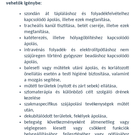
vehetők igénybe:
szondán át tápláláshoz és folyadékfelvételhez
kapcsolódó ápolás, illetve ezek megtanítása,
tracheális kanül tisztítása, betét cseréje, illetve ezek
megtanítása,
katéterezés, illetve hólyagöblítéshez kapcsolódó
ápolás,
intravénás folyadék- és elektrolitpótláshoz nem
szájüregen történő gyógyszer beadáshoz kapcsolódó
ápolás,
baleseti vagy műtétek utáni ápolás, és korlátozott
önellátás esetén a testi higiéné biztosítása, valamint
a mozgás segítése,
műtéti területek (nyitott és zárt sebek) ellátása,
sztomaterápia és különböző célt szolgáló drének
kezelése
szakmaspecifikus szájápolási tevékenységek műtét
után,
dekubitálódott területek, fekélyek ápolása,
betegség következményeként átmenetileg vagy
véglegesen kiesett vagy csökkent funkciók
helyreállításához, fejlesztéséhez vagy pótlásához