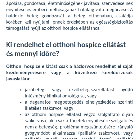
ápolása, gondozása, életminőségének javítása, szenvedéseinek
enyhítése és emberi méltóságának haláláig való megőrzése. A
haldokló beteg gondozását a beteg otthonában, családja
körében kell nyújtani, ennek érdekében az egészségbiztosítás
támogatást nyújt az otthoni hospice ellátáshoz.
Ki rendelhet el otthoni hospice ellátást
és mennyi időre?
Otthoni hospice ellátást csak a háziorvos rendelhet el saját
kezdeményezésére vagy a következő kezelőorvosok
javaslatára:
járóbeteg- vagy fekvőbeteg-szakellátást nyújtó
intézmény klinikai onkológusa, vagy
a daganatos megbetegedés elhelyezkedése szerinti
illetékes szakorvos, vagy
az otthoni hospice ellátást végző szolgáltató olyan
szakorvosa, aki csak a tünetek enyhítésére szolgáló és
nem a betegség, probléma megszüntetésére irányuló
gyógymódot alkalmazza (palliatív szakorvos), vagy