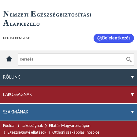
N
E
EMZETI
GÉSZSÉGBIZTOSÍTÁSI
A
LAPKEZELŐ
Bejelentkezés
DEUTSCH
ENGLISH
RÓLUNK
LAKOSSÁGNAK
SZAKMÁNAK
Főoldal
Lakosságnak
Ellátás Magyarországon
Egészségügyi ellátások
Otthoni szakápolás, hospice