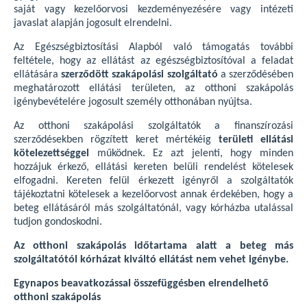
saját vagy kezelőorvosi kezdeményezésére vagy intézeti
javaslat alapján jogosult elrendelni.
Az Egészségbiztosítási Alapból való támogatás további
feltétele, hogy az ellátást az egészségbiztosítóval a feladat
ellátására
szerződött szakápolási szolgáltató
a szerződésében
meghatározott ellátási területen, az otthoni szakápolás
igénybevételére jogosult személy otthonában nyújtsa.
Az otthoni szakápolási szolgáltatók a finanszírozási
szerződésekben rögzített keret mértékéig
területi ellátási
kötelezettséggel
működnek. Ez azt jelenti, hogy minden
hozzájuk érkező, ellátási kereten belüli rendelést kötelesek
elfogadni. Kereten felül érkezett igényről a szolgáltatók
tájékoztatni kötelesek a kezelőorvost annak érdekében, hogy a
beteg ellátásáról más szolgáltatónál, vagy kórházba utalással
tudjon gondoskodni.
Az otthoni szakápolás időtartama alatt a beteg más
szolgáltatótól kórházat kiváltó ellátást nem vehet igénybe.
Egynapos beavatkozással összefüggésben elrendelhető
otthoni szakápolás