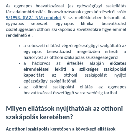
Az egynapos beavatkozással (az egészségügyi szakellátás
társadalombiztosítási finanszírozásának egyes kérdéseiről szóló
9/1993. (IV.2.) NM rendelet
9. sz. mellékletében felsorolt pl.
egynapos sebészet, egynapos klinikai beavatkozás)
összefüggésben otthoni szakápolás a következőkre figyelemmel
rendelhető el:
a sebészeti ellátást végző egészségügyi szolgáltató az
egynapos beavatkozást megelőzően értesíti a
háziorvost az otthoni szakápolás szükségességéről,
a háziorvos az értesítés alapján
előzetes
elrendeléssel leköti a szükséges szakápolási
kapacitást
az otthoni szakápolást nyújtó
egészségügyi szolgáltatónál,
az otthoni szakápolási ellátás az egynapos
beavatkozással összefüggő varratszedésig tarthat.
Milyen ellátások nyújthatóak az otthoni
szakápolás keretében?
Az otthoni szakápolás keretében a következő ellátások