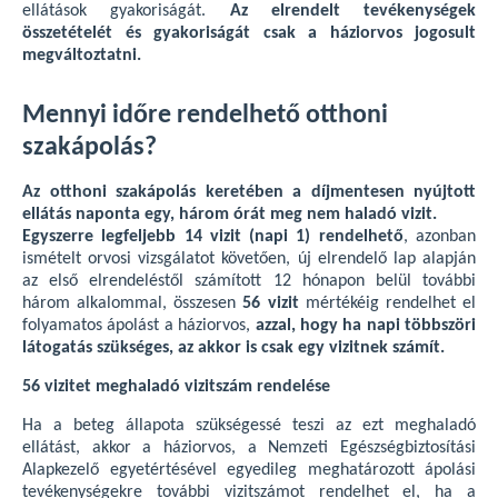
ellátások gyakoriságát.
Az elrendelt tevékenységek
összetételét és gyakoriságát csak a háziorvos jogosult
megváltoztatni.
Mennyi időre rendelhető otthoni
szakápolás?
Az otthoni szakápolás keretében a díjmentesen nyújtott
ellátás naponta egy, három órát meg nem haladó vizit.
Egyszerre legfeljebb 14 vizit (napi 1) rendelhető
, azonban
ismételt orvosi vizsgálatot követően, új elrendelő lap alapján
az első elrendeléstől számított 12 hónapon belül további
három alkalommal, összesen
56 vizit
mértékéig rendelhet el
folyamatos ápolást a háziorvos,
azzal, hogy ha napi többszöri
látogatás szükséges, az akkor is csak egy vizitnek számít.
56 vizitet meghaladó vizitszám rendelése
Ha a beteg állapota szükségessé teszi az ezt meghaladó
ellátást, akkor a háziorvos, a Nemzeti Egészségbiztosítási
Alapkezelő egyetértésével egyedileg meghatározott ápolási
tevékenységekre további vizitszámot rendelhet el, ha a