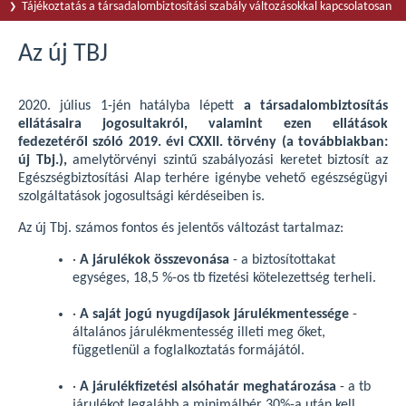
Tájékoztatás a társadalombiztosítási szabály változásokkal kapcsolatosan
Az új TBJ
2020. július 1-jén hatályba lépett
a társadalombiztosítás
ellátásaira jogosultakról, valamint ezen ellátások
fedezetéről szóló 2019. évi CXXII. törvény (a továbbiakban:
új Tbj.),
amelytörvényi szintű szabályozási keretet biztosít az
Egészségbiztosítási Alap terhére igénybe vehető egészségügyi
szolgáltatások jogosultsági kérdéseiben is.
Az új Tbj. számos fontos és jelentős változást tartalmaz:
·
A járulékok összevonása
- a biztosítottakat
egységes, 18,5 %-os tb fizetési kötelezettség terheli.
·
A saját jogú nyugdíjasok járulékmentessége
-
általános járulékmentesség illeti meg őket,
függetlenül a foglalkoztatás formájától.
·
A járulékfizetési alsóhatár meghatározása
- a tb
járulékot legalább a minimálbér 30%-a után kell