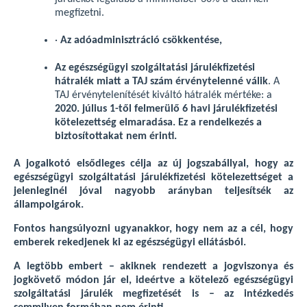
megfizetni.
·
Az adóadminisztráció csökkentése,
Az egészségügyi szolgáltatási járulékfizetési
hátralék miatt a TAJ szám érvénytelenné válik
. A
TAJ érvénytelenítését kiváltó hátralék mértéke: a
2020. július 1-től felmerülő 6 havi járulékfizetési
kötelezettség elmaradása. Ez a rendelkezés a
biztosítottakat nem érinti.
A jogalkotó elsődleges célja az új jogszabállyal, hogy az
egészségügyi szolgáltatási járulékfizetési kötelezettséget a
jelenleginél jóval nagyobb arányban teljesítsék az
állampolgárok.
Fontos hangsúlyozni ugyanakkor, hogy nem az a cél, hogy
emberek rekedjenek ki az egészségügyi ellátásból.
A legtöbb embert – akiknek rendezett a jogviszonya és
jogkövető módon jár el, ideértve a kötelező egészségügyi
szolgáltatási járulék megfizetését is – az intézkedés