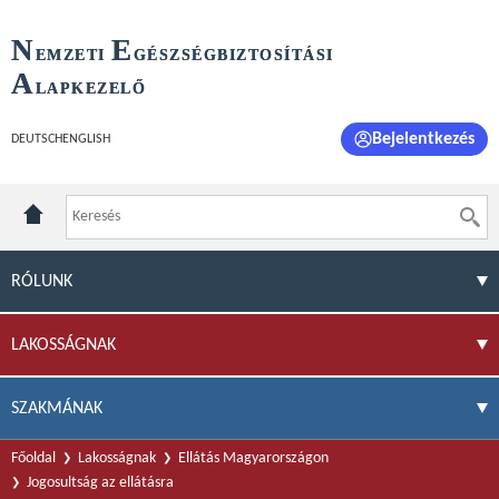
N
E
EMZETI
GÉSZSÉGBIZTOSÍTÁSI
A
LAPKEZELŐ
Bejelentkezés
DEUTSCH
ENGLISH
RÓLUNK
LAKOSSÁGNAK
SZAKMÁNAK
Főoldal
Lakosságnak
Ellátás Magyarországon
Jogosultság az ellátásra