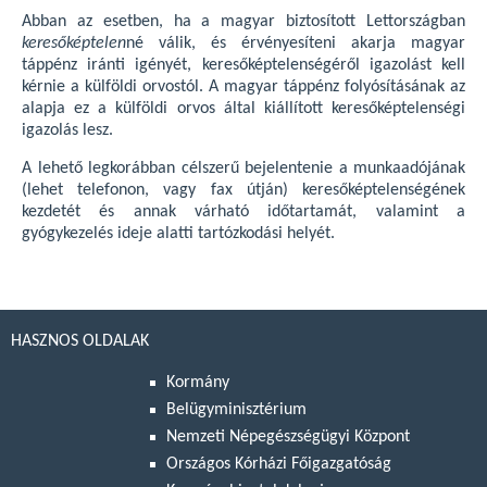
Abban az esetben, ha a magyar biztosított Lettországban
keresőképtelen
né válik, és érvényesíteni akarja magyar
táppénz iránti igényét, keresőképtelenségéről igazolást kell
kérnie a külföldi orvostól. A magyar táppénz folyósításának az
alapja ez a külföldi orvos által kiállított keresőképtelenségi
igazolás lesz.
A lehető legkorábban célszerű bejelentenie a munkaadójának
(lehet telefonon, vagy fax útján) keresőképtelenségének
kezdetét és annak várható időtartamát, valamint a
gyógykezelés ideje alatti tartózkodási helyét.
HASZNOS OLDALAK
Kormány
Belügyminisztérium
Nemzeti Népegészségügyi Központ
Országos Kórházi Főigazgatóság