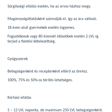
Sürgősségi ellátás esetén, ha az orvos házhoz megy
Magánszolgáltatásként számolják el, így az ára változó.
18 éven aluli gyermekek esetén ingyenes.
Fogyatékosok vagy 80 évesnél idősebbek esetén 2 LVL-ig
terjed a fizetési kötelezettség.
Gyógyszerek
Betegségenként és receptenként eltérő az önrész.
100%, 75% és 50%-os térítés lehetséges.
Kórházi ellátás
5 – 12 LVL naponta, de maximum 250 LVL betegségenként.