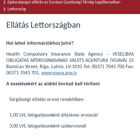
Egészségügyi ellátás az Európai Gazdasági Térség tagállamaiban
Lettország
Ellátás Lettországban
Hol lehet információkhoz jutni?
Health Compulsory Insurance State Agency – VESELIBAS
OBLIGATAS APDROSINASANAS VALSTS AGENTURA (VOAVA) 25
Baznicas Street, Riga, Latvia, LV-1010 Tel: 00371 7043 700 Fax:
00371 7043 701,
www.voava.gov.lv
A kezelésekért az alábbi önrészt kell téríteni
Sürgősségi ellátás orvosi rendelőben
1,00 LVL látogatásonként általános orvosnál
3,00 LVL látogatásonként szakorvosnál