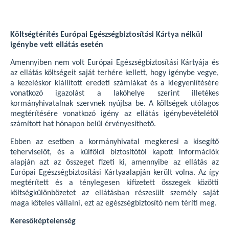
Költségtérítés Európai Egészségbiztosítási Kártya nélkül
igénybe vett ellátás esetén
Amennyiben nem volt Európai Egészségbiztosítási Kártyája és
az ellátás költségeit saját terhére kellett, hogy igénybe vegye,
a kezeléskor kiállított eredeti számlákat és a kiegyenlítésére
vonatkozó igazolást a lakóhelye szerint illetékes
kormányhivatalnak szervnek nyújtsa be. A költségek utólagos
megtérítésére vonatkozó igény az ellátás igénybevételétől
számított hat hónapon belül érvényesíthető.
Ebben az esetben a kormányhivatal megkeresi a kisegítő
teherviselőt, és a külföldi biztosítótól kapott információk
alapján azt az összeget fizeti ki, amennyibe az ellátás az
Európai Egészségbiztosítási Kártyaalapján került volna. Az így
megtérített és a ténylegesen kifizetett összegek közötti
költségkülönbözetet az ellátásban részesült személy saját
maga köteles vállalni, ezt az egészségbiztosító nem téríti meg.
Keresőképtelenség