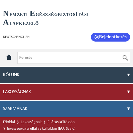
N
E
EMZETI
GÉSZSÉGBIZTOSÍTÁSI
A
LAPKEZELŐ
Bejelentkezés
DEUTSCH
ENGLISH
RÓLUNK
LAKOSSÁGNAK
SZAKMÁNAK
Főoldal
Lakosságnak
Ellátás külföldön
Egészségügyi ellátás külföldön (EU, Svájc)