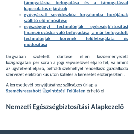
támogatásba befogadása és a támogatással
kapcsolatos eljárások
gyógyászati segédeszköz forgalomba hozójának
szállító előminősítése
egészségügyi technológiák egészségbiztosítási
finanszírozásba való befogadása, a már befogadott
technológiák körének felülvizsgálata és
módosítása
tárgyában született döntése ellen kezdeményezett
közigazgatási per során a jogi képviselővel eljáró fél, valamint
az ügyfélként eljáró, belföldi székhellyel rendelkező gazdálkodó
szervezet elektronikus úton köteles a keresetet előterjeszteni.
A keresetlevél benyújtásához szükséges űrlap a
Személyreszabott Ügyintézési Felületen
érhető el.
Nemzeti Egészségbiztosítási Alapkezelő