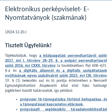
Elektronikus perképviselet- E-
Nyomtatványok (szakmának)
(2024.12.20.)
Tisztelt Ügyfelünk!
Tájékoztatjuk, hogy
a közigazgatási perrendtartásról szóló
2017. évi I. törvény 28–29. §, a polgári perrendtartásról
szóló 2016. évi CXXX. törvény
(a továbbiakban: Pp) 608–621.
§-a és
a digitális államról és a digitális szolgáltatások
nyújtásának egyes szabályairól szóló 2023. évi CIII. törvény
19. § (1) bekezdés aa) és b) pontja értelmében a Nemzeti
Egészségbiztosítási Alapkezelő által első fokú hatósági
jogkörben hozott határozatok, így például:
gyógyszer tb-támogatásba történő befogadása, és
a támogatással kapcsolatos eljárások
,
gyógyászati segédeszköz társadalombiztosítási