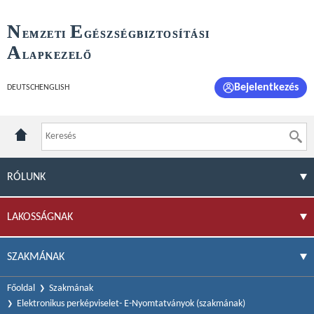
N
E
EMZETI
GÉSZSÉGBIZTOSÍTÁSI
A
LAPKEZELŐ
Bejelentkezés
DEUTSCH
ENGLISH
RÓLUNK
LAKOSSÁGNAK
SZAKMÁNAK
Főoldal
Szakmának
Elektronikus perképviselet- E-Nyomtatványok (szakmának)