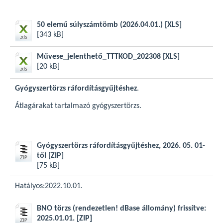
50 elemű súlyszámtömb (2026.04.01.)
[XLS]
[343 kB]
Művese_jelenthető_TTTKOD_202308
[XLS]
[20 kB]
Gyógyszertörzs ráfordításgyűjtéshez
.
Átlagárakat tartalmazó gyógyszertörzs.
Gyógyszertörzs ráfordításgyűjtéshez, 2026. 05. 01-
től
[ZIP]
[75 kB]
Hatályos:2022.10.01.
BNO törzs (rendezetlen! dBase állomány) frissítve:
2025.01.01.
[ZIP]