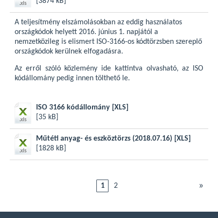
[3874 kB]
A teljesítmény elszámolásokban az eddig használatos
országkódok helyett 2016. június 1. napjától a
nemzetközileg is elismert ISO-3166-os kódtörzsben szereplő
országkódok kerülnek elfogadásra.
Az erről szóló közlemény
ide kattintva
olvasható, az ISO
kódállomány pedig innen tölthető le.
ISO 3166 kódállomány
[XLS]
[35 kB]
Műtéti anyag- és eszköztörzs (2018.07.16)
[XLS]
[1828 kB]
»
1
2