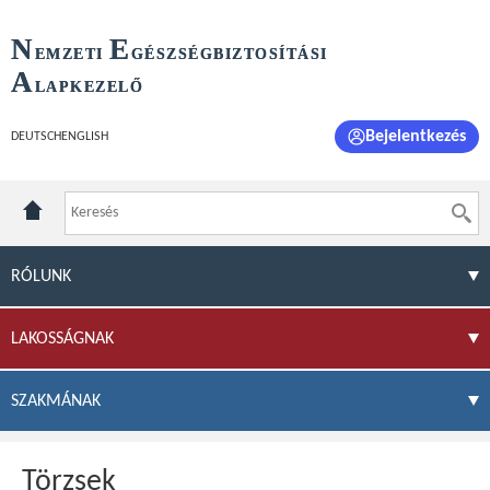
N
E
EMZETI
GÉSZSÉGBIZTOSÍTÁSI
A
LAPKEZELŐ
Bejelentkezés
DEUTSCH
ENGLISH
RÓLUNK
LAKOSSÁGNAK
SZAKMÁNAK
Törzsek