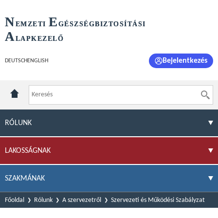
N
E
EMZETI
GÉSZSÉGBIZTOSÍTÁSI
A
LAPKEZELŐ
Bejelentkezés
DEUTSCH
ENGLISH
RÓLUNK
LAKOSSÁGNAK
SZAKMÁNAK
Főoldal
Rólunk
A szervezetről
Szervezeti és Működési Szabályzat