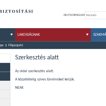
BIZTOSÍTÁSI
DEUTSCH
ENGLISH
LAKOSSÁGNAK
SZAKM
ége
Főigazgató
Szerkesztés alatt
Az oldal szerkesztés alatt.
A közzétételig szíves türelmüket kérjük.
NEAK