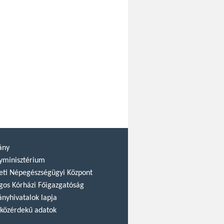
ány
yminisztérium
ti Népegészségügyi Központ
gos Kórházi Főigazgatóság
nyhivatalok lapja
közérdekű adatok