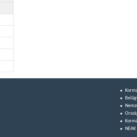
Korm
Belüg
Nemze
Orszá
Kormá
NEAK 