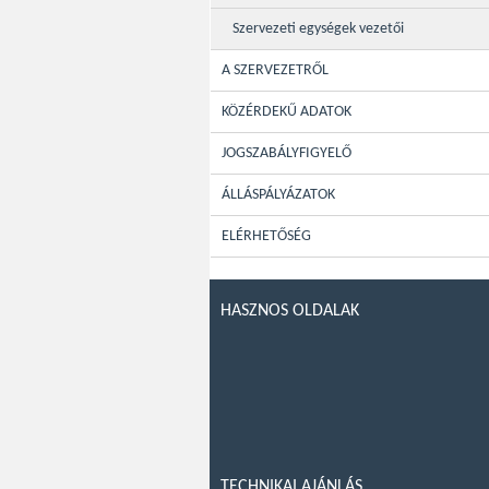
Szervezeti egységek vezetői
A SZERVEZETRŐL
KÖZÉRDEKŰ ADATOK
JOGSZABÁLYFIGYELŐ
ÁLLÁSPÁLYÁZATOK
ELÉRHETŐSÉG
HASZNOS OLDALAK
TECHNIKAI AJÁNLÁS