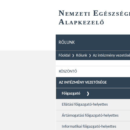
N
E
EMZETI
GÉSZSÉG
A
LAPKEZELŐ
RÓLUNK
Főoldal
Rólunk
Az intézmény vezetős
KÖSZÖNTŐ
AZ INTÉZMÉNY VEZETŐSÉGE
Főigazgató
Ellátási főigazgató-helyettes
Ártámogatási főigazgató-helyettes
Informatikai főigazgató-helyettes