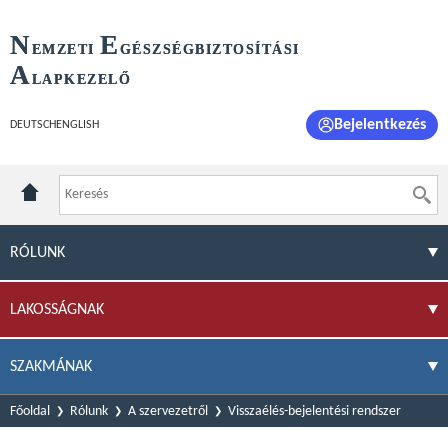
N
E
EMZETI
GÉSZSÉGBIZTOSÍTÁSI
A
LAPKEZELŐ
Bejelentkezés
DEUTSCH
ENGLISH
RÓLUNK
LAKOSSÁGNAK
SZAKMÁNAK
Főoldal
Rólunk
A szervezetről
Visszaélés-bejelentési rendszer