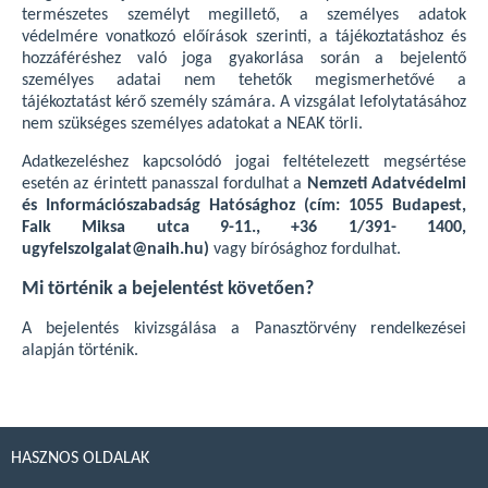
természetes személyt megillető, a személyes adatok
védelmére vonatkozó előírások szerinti, a tájékoztatáshoz és
hozzáféréshez való joga gyakorlása során a bejelentő
személyes adatai nem tehetők megismerhetővé a
tájékoztatást kérő személy számára. A vizsgálat lefolytatásához
nem szükséges személyes adatokat a NEAK törli.
Adatkezeléshez kapcsolódó jogai feltételezett megsértése
esetén az érintett panasszal fordulhat a
Nemzeti Adatvédelmi
és Információszabadság Hatósághoz (cím: 1055 Budapest,
Falk Miksa utca 9-11., +36 1/391- 1400,
ugyfelszolgalat@naih.hu)
vagy bírósághoz fordulhat.
Mi történik a bejelentést követően?
A bejelentés kivizsgálása a Panasztörvény rendelkezései
alapján történik.
HASZNOS OLDALAK