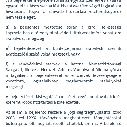
c) a bejelentés megtétele során az egyházi személy és a vallási
egyesület vallásos szertartást hivatásszerűen végző tagjaként a
hivatásánál fogva rá irányadó titoktartási kötelezettségének
nem tesz eleget,
d) a bejelentés megtétele során a bírói ítélkezéssel
kapcsolatban a törvény által védett titok védelmére vonatkozó
szabályokat megszegi,
e) bejelentésével a büntetőeljárási szabályok szerinti
adatkezelési szabályokat megszegi, vagy
f) a rendvédelmi szervek, a Katonai Nemzetbiztonsági
Szolgálat, illetve a Nemzeti Adó- és Vámhivatal állományának
a tagjaként a bejelentésével az e szervek tevékenységére
vonatkozó, jogszabályban meghatározott szabályokat
megszegi.
A bejelentések kivizsgálásában részt vevő munkavállalók és
közreműködők titoktartásra kötelezettek.
Az állam a bejelentő részére a jogi segítségnyújtásról szóló
2003. évi LXXX. törvényben meghatározott támogatásokat
biztosítja az ott meghatározott feltételek szerint. A bejelentő