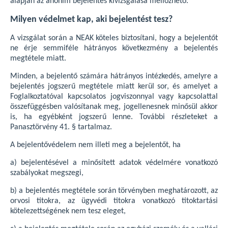
alapján az anonim bejelentés kivizsgálása mellőzhető.
Milyen védelmet kap, aki bejelentést tesz?
A vizsgálat során a NEAK köteles biztosítani, hogy a bejelentőt
ne érje semmiféle hátrányos következmény a bejelentés
megtétele miatt.
Minden, a bejelentő számára hátrányos intézkedés, amelyre a
bejelentés jogszerű megtétele miatt kerül sor, és amelyet a
Foglalkoztatóval kapcsolatos jogviszonnyal vagy kapcsolattal
összefüggésben valósítanak meg, jogellenesnek minősül akkor
is, ha egyébként jogszerű lenne. További részleteket a
Panasztörvény 41. § tartalmaz.
A bejelentővédelem nem illeti meg a bejelentőt, ha
a) bejelentésével a minősített adatok védelmére vonatkozó
szabályokat megszegi,
b) a bejelentés megtétele során törvényben meghatározott, az
orvosi titokra, az ügyvédi titokra vonatkozó titoktartási
kötelezettségének nem tesz eleget,