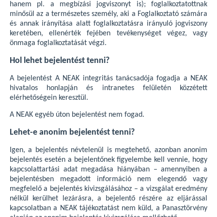
hanem pl. a megbízási jogviszonyt is); foglalkoztatottnak
minősül az a természetes személy, aki a Foglalkoztató számára
és annak irányítása alatt foglalkoztatásra irányuló jogviszony
keretében, ellenérték fejében tevékenységet végez, vagy
önmaga foglalkoztatását végzi.
Hol lehet bejelentést tenni?
A bejelentést A NEAK integritás tanácsadója fogadja a NEAK
hivatalos honlapján és intranetes felületén közzétett
elérhetőségein keresztül.
A NEAK egyéb úton bejelentést nem fogad.
Lehet-e anonim bejelentést tenni?
Igen, a bejelentés névtelenül is megtehető, azonban anonim
bejelentés esetén a bejelentőnek figyelembe kell vennie, hogy
kapcsolattartási adat megadása hiányában – amennyiben a
bejelentésben megadott információ nem elegendő vagy
megfelelő a bejelentés kivizsgálásához – a vizsgálat eredmény
nélkül kerülhet lezárásra, a bejelentő részére az eljárással
kapcsolatban a NEAK tájékoztatást nem küld, a Panasztörvény