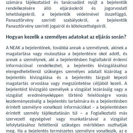
számára tájékoztatást és tanácsadást nyújt a bejelentők
rendelkezésére álló eljárásokról és jogorvoslati
lehetőségekről, a bejelentők védelmével összefüggő,
Panasztörvény szerinti szabályokról, a bejelentők
Panasztörvény szerinti jogairól és kötelezettségeiről.
Hogyan kezelik a személyes adatokat az eljárás során?
A NEAK a bejelentőnek, továbbá annak a személynek, akinek a
magatartása vagy mulasztása a bejelentésre okot adott, és
annak a személynek, aki a bejelentésben foglaltakról érdemi
információval rendelkezhet, a bejelentés kivizsgálásához
elengedhetetlenül szükséges személyes adatait kizárólag a
bejelentés kivizsgálása és a bejelentés tárgyát képező
magatartás orvoslása vagy megszüntetése céljából kezeli. A
bejelentést kivizsgáló személyek a vizsgálat lezárásáig vagy a
vizsgálat eredményeképpen történő felelősségre vonás
kezdeményezéséig a bejelentés tartalmára és a bejelentésben
érintett személyre vonatkozó információkat – a bejelentésben
érintett személy tájékoztatásán túl – a Foglalkoztató más
szervezeti egységével vagy munkatársával a vizsgálat
lefolytatásához feltétlenül szükséges mértékben oszthatják
meg. Ha a bejelentés természetes személyre vonatkozik, az e