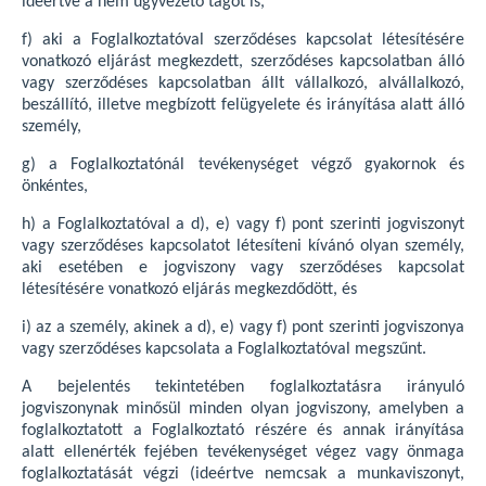
ideértve a nem ügyvezető tagot is,
f) aki a Foglalkoztatóval szerződéses kapcsolat létesítésére
vonatkozó eljárást megkezdett, szerződéses kapcsolatban álló
vagy szerződéses kapcsolatban állt vállalkozó, alvállalkozó,
beszállító, illetve megbízott felügyelete és irányítása alatt álló
személy,
g) a Foglalkoztatónál tevékenységet végző gyakornok és
önkéntes,
h) a Foglalkoztatóval a d), e) vagy f) pont szerinti jogviszonyt
vagy szerződéses kapcsolatot létesíteni kívánó olyan személy,
aki esetében e jogviszony vagy szerződéses kapcsolat
létesítésére vonatkozó eljárás megkezdődött, és
i) az a személy, akinek a d), e) vagy f) pont szerinti jogviszonya
vagy szerződéses kapcsolata a Foglalkoztatóval megszűnt.
A bejelentés tekintetében foglalkoztatásra irányuló
jogviszonynak minősül minden olyan jogviszony, amelyben a
foglalkoztatott a Foglalkoztató részére és annak irányítása
alatt ellenérték fejében tevékenységet végez vagy önmaga
foglalkoztatását végzi (ideértve nemcsak a munkaviszonyt,