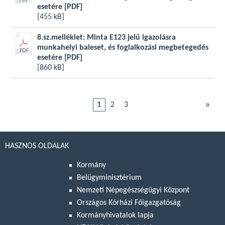
esetére
[PDF]
[455 kB]
8.sz.melléklet: Minta E123 jelű igazolásra
munkahelyi baleset, és foglalkozási megbetegedés
esetére
[PDF]
[860 kB]
»
1
2
3
HASZNOS OLDALAK
Kormány
Belügyminisztérium
Nemzeti Népegészségügyi Központ
Országos Kórházi Főigazgatóság
Kormányhivatalok lapja