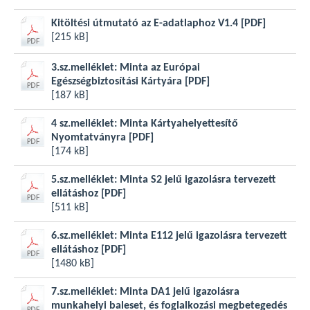
Kitöltési útmutató az E-adatlaphoz V1.4
[PDF]
[215 kB]
3.sz.melléklet: Minta az Európai
Egészségbiztosítási Kártyára
[PDF]
[187 kB]
4 sz.melléklet: Minta Kártyahelyettesítő
Nyomtatványra
[PDF]
[174 kB]
5.sz.melléklet: Minta S2 jelű igazolásra tervezett
ellátáshoz
[PDF]
[511 kB]
6.sz.melléklet: Minta E112 jelű igazolásra tervezett
ellátáshoz
[PDF]
[1480 kB]
7.sz.melléklet: Minta DA1 jelű igazolásra
munkahelyi baleset, és foglalkozási megbetegedés