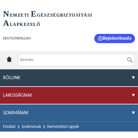
N
E
EMZETI
GÉSZSÉGBIZTOSÍTÁSI
A
LAPKEZELŐ
Bejelentkezés
DEUTSCH
ENGLISH
RÓLUNK
LAKOSSÁGNAK
SZAKMÁNAK
Főoldal
Szakmának
Nemzetközi ügyek