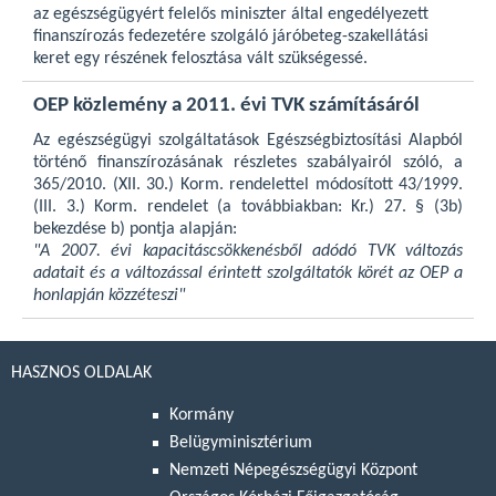
az egészségügyért felelős miniszter által engedélyezett
finanszírozás fedezetére szolgáló járóbeteg-szakellátási
keret egy részének felosztása vált szükségessé.
OEP közlemény a 2011. évi TVK számításáról
Az egészségügyi szolgáltatások Egészségbiztosítási Alapból
történő finanszírozásának részletes szabályairól szóló, a
365/2010. (XII. 30.) Korm. rendelettel módosított 43/1999.
(III. 3.) Korm. rendelet (a továbbiakban: Kr.) 27. § (3b)
bekezdése b) pontja alapján:
"A 2007. évi kapacitáscsökkenésből adódó TVK változás
adatait és a változással érintett szolgáltatók körét az OEP a
honlapján közzéteszi"
HASZNOS OLDALAK
Kormány
Belügyminisztérium
Nemzeti Népegészségügyi Központ