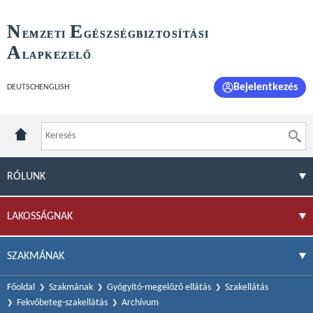
N
E
EMZETI
GÉSZSÉGBIZTOSÍTÁSI
A
LAPKEZELŐ
Bejelentkezés
DEUTSCH
ENGLISH
RÓLUNK
LAKOSSÁGNAK
SZAKMÁNAK
Főoldal
Szakmának
Gyógyító-megelőző ellátás
Szakellátás
Fekvőbeteg-szakellátás
Archívum