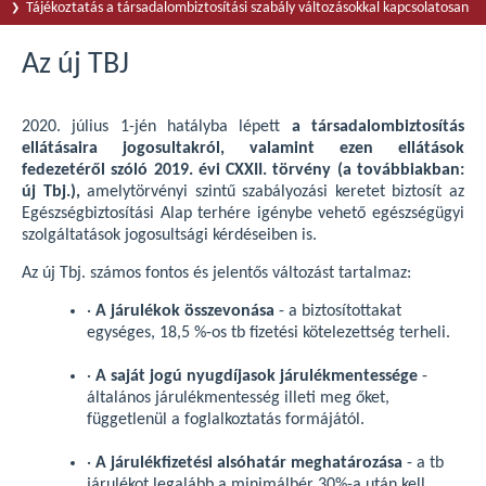
Tájékoztatás a társadalombiztosítási szabály változásokkal kapcsolatosan
Az új TBJ
2020. július 1-jén hatályba lépett
a társadalombiztosítás
ellátásaira jogosultakról, valamint ezen ellátások
fedezetéről szóló 2019. évi CXXII. törvény (a továbbiakban:
új Tbj.),
amelytörvényi szintű szabályozási keretet biztosít az
Egészségbiztosítási Alap terhére igénybe vehető egészségügyi
szolgáltatások jogosultsági kérdéseiben is.
Az új Tbj. számos fontos és jelentős változást tartalmaz:
·
A járulékok összevonása
- a biztosítottakat
egységes, 18,5 %-os tb fizetési kötelezettség terheli.
·
A saját jogú nyugdíjasok járulékmentessége
-
általános járulékmentesség illeti meg őket,
függetlenül a foglalkoztatás formájától.
·
A járulékfizetési alsóhatár meghatározása
- a tb
járulékot legalább a minimálbér 30%-a után kell