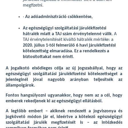
megfizetni.
·
Az adóadminisztráció csökkentése,
Az egészségügyi szolgáltatási járulékfizetési
hátralék miatt a TAJ szám érvénytelenné válik
. A
TAJ érvénytelenítését kiváltó hátralék mértéke: a
2020. július 1-től felmerülő 6 havi járulékfizetési
kötelezettség elmaradása. Ez a rendelkezés a
biztosítottakat nem érinti.
A jogalkotó elsődleges célja az új jogszabállyal, hogy az
egészségügyi szolgáltatási járulékfizetési kötelezettséget a
jelenleginél jóval nagyobb arányban teljesítsék az
állampolgárok.
Fontos hangsúlyozni ugyanakkor, hogy nem az a cél, hogy
emberek rekedjenek ki az egészségügyi ellátásból.
A legtöbb embert – akiknek rendezett a jogviszonya és
jogkövető módon jár el, ideértve a kötelező egészségügyi
szolgáltatási járulék megfizetését is – az intézkedés