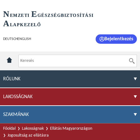
N
E
EMZETI
GÉSZSÉGBIZTOSÍTÁSI
A
LAPKEZELŐ
Bejelentkezés
DEUTSCH
ENGLISH
RÓLUNK
LAKOSSÁGNAK
SZAKMÁNAK
Főoldal
Lakosságnak
Ellátás Magyarországon
Jogosultság az ellátásra