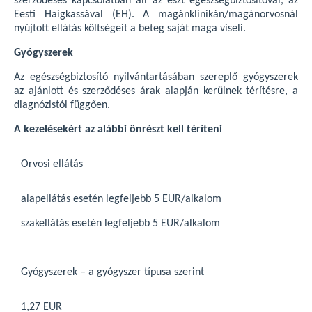
szerződéses kapcsolatban áll az észt egészségbiztosítóval, az
Eesti Haigkassával (EH). A magánklinikán/magánorvosnál
nyújtott ellátás költségeit a beteg saját maga viseli.
Gyógyszerek
Az egészségbiztosító nyilvántartásában szereplő gyógyszerek
az ajánlott és szerződéses árak alapján kerülnek térítésre, a
diagnózistól függően.
A kezelésekért az alábbi önrészt kell téríteni
Orvosi ellátás
alapellátás esetén legfeljebb 5 EUR/alkalom
szakellátás esetén legfeljebb 5 EUR/alkalom
Gyógyszerek – a gyógyszer típusa szerint
1,27 EUR