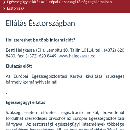
Egészségügyi ellátás az Európai Gazdasági Térség tagállamaiban
Észtország
Ellátás Észtországban
Hol szerezhet be több információt?
Eesti Haigkassa (EH), Lembitu 10, Tallin 10114, tel.: (+372) 620
8430, fax: (+372) 620 8449;
www.haigekassa.ee
Elutazás előtt
Az Európai Egészségbiztosítási Kártya kiváltása szükséges
bármely kormányhivatalnál.
.
Egészségügyi ellátás
Szükség esetén előzetes regisztráció nélkül, közvetlenül
fordulhat szerződéses orvoshoz az Európai Egészségbiztosítási
Kártyával. Az észtországi egészségügyi intézmények többsége