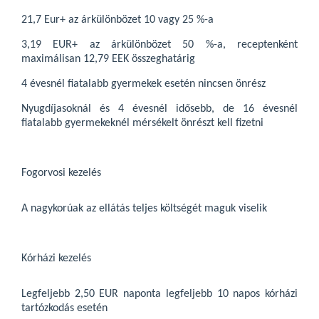
21,7 Eur+ az árkülönbözet 10 vagy 25 %-a
3,19 EUR+ az árkülönbözet 50 %-a, receptenként
maximálisan 12,79 EEK összeghatárig
4 évesnél fiatalabb gyermekek esetén nincsen önrész
Nyugdíjasoknál és 4 évesnél idősebb, de 16 évesnél
fiatalabb gyermekeknél mérsékelt önrészt kell fizetni
Fogorvosi kezelés
A nagykorúak az ellátás teljes költségét maguk viselik
Kórházi kezelés
Legfeljebb 2,50 EUR naponta legfeljebb 10 napos kórházi
tartózkodás esetén