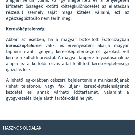
alapján került volna. Az így megtérített és a ténylegesen
kifizetett összegek közötti költségkülönbözetet az ellátásban
részesült személy saját maga köteles vállalni, ezt az
egészségbiztosító nem téríti meg.
Keresőképtelenség
Abban az esetben, ha a magyar biztosított Észtországban
keresőképtelen
né válik, és érvényesíteni akarja magyar
táppénz iránti igényét, keresőképtelenségéről igazolást kell
kérnie a külföldi orvostól. A magyar táppénz folyósításának az
alapja ez a külföldi orvos által kiállított keresőképtelenségi
igazolás lesz.
A lehető legkorábban célszerű bejelentenie a munkaadójának
(lehet telefonon, vagy fax útján) keresőképtelenségének
kezdetét és annak várható időtartamát, valamint a
gyógykezelés ideje alatti tartózkodási helyét.
HASZNOS OLDALAK