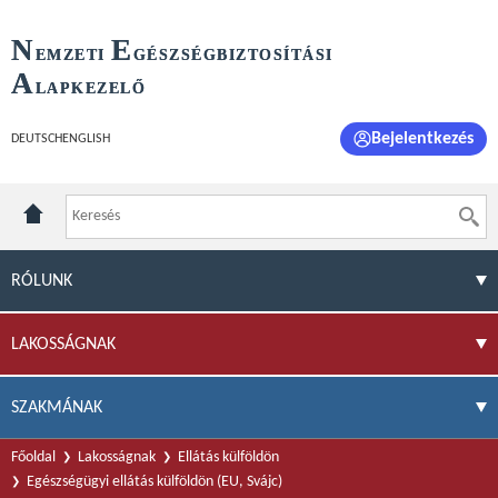
N
E
EMZETI
GÉSZSÉGBIZTOSÍTÁSI
A
LAPKEZELŐ
Bejelentkezés
DEUTSCH
ENGLISH
RÓLUNK
LAKOSSÁGNAK
SZAKMÁNAK
Főoldal
Lakosságnak
Ellátás külföldön
Egészségügyi ellátás külföldön (EU, Svájc)