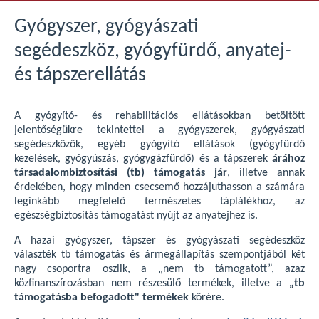
Gyógyszer, gyógyászati
segédeszköz, gyógyfürdő, anyatej-
és tápszerellátás
A gyógyító- és rehabilitációs ellátásokban betöltött
jelentőségükre tekintettel a gyógyszerek, gyógyászati
segédeszközök, egyéb gyógyító ellátások (gyógyfürdő
kezelések, gyógyúszás, gyógygázfürdő) és a tápszerek
árához
társadalombiztosítási (tb) támogatás jár
, illetve annak
érdekében, hogy minden csecsemő hozzájuthasson a számára
leginkább megfelelő természetes táplálékhoz, az
egészségbiztosítás támogatást nyújt az anyatejhez is.
A hazai gyógyszer, tápszer és gyógyászati segédeszköz
választék tb támogatás és ármegállapítás szempontjából két
nagy csoportra oszlik, a „nem tb támogatott”, azaz
közfinanszírozásban nem részesülő termékek, illetve a
„tb
támogatásba befogadott" termékek
körére.