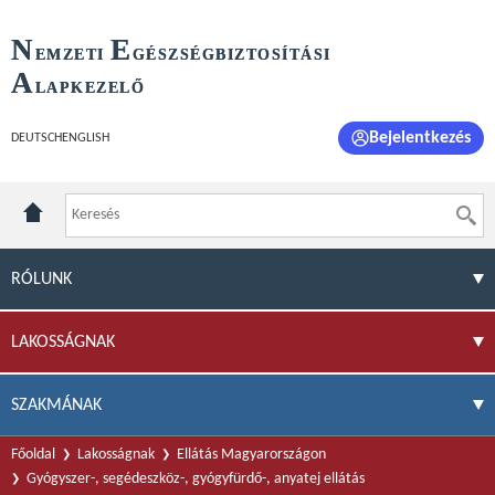
N
E
EMZETI
GÉSZSÉGBIZTOSÍTÁSI
A
LAPKEZELŐ
Bejelentkezés
DEUTSCH
ENGLISH
RÓLUNK
LAKOSSÁGNAK
SZAKMÁNAK
Főoldal
Lakosságnak
Ellátás Magyarországon
Gyógyszer-, segédeszköz-, gyógyfürdő-, anyatej ellátás