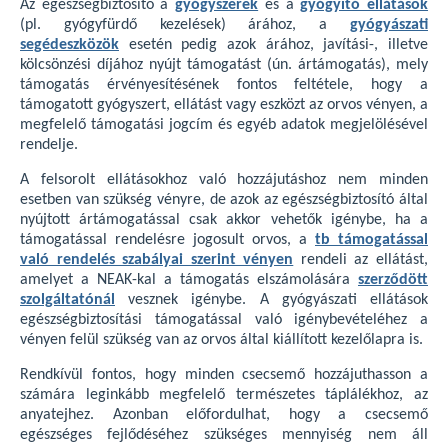
Az egészségbiztosító a
gyógyszerek
és a
gyógyító ellátások
(pl. gyógyfürdő kezelések) árához, a
gyógyászati
segédeszközök
esetén pedig azok árához, javítási-, illetve
kölcsönzési díjához nyújt támogatást (ún. ártámogatás), mely
támogatás érvényesítésének fontos feltétele, hogy a
támogatott gyógyszert, ellátást vagy eszközt az orvos vényen, a
megfelelő támogatási jogcím és egyéb adatok megjelölésével
rendelje.
A felsorolt ellátásokhoz való hozzájutáshoz nem minden
esetben van szükség vényre, de azok az egészségbiztosító által
nyújtott ártámogatással csak akkor vehetők igénybe, ha a
támogatással rendelésre jogosult orvos, a
tb támogatással
való rendelés szabályai szerint vényen
rendeli az ellátást,
amelyet a NEAK-kal a támogatás elszámolására
szerződött
szolgáltatónál
vesznek igénybe. A gyógyászati ellátások
egészségbiztosítási támogatással való igénybevételéhez a
vényen felül szükség van az orvos által kiállított kezelőlapra is.
Rendkívül fontos, hogy minden csecsemő hozzájuthasson a
számára leginkább megfelelő természetes táplálékhoz, az
anyatejhez. Azonban előfordulhat, hogy a csecsemő
egészséges fejlődéséhez szükséges mennyiség nem áll