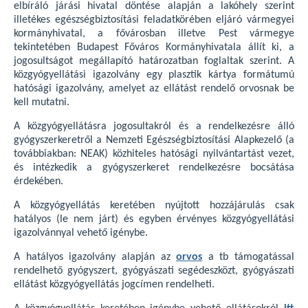
elbíráló járási hivatal döntése alapján a lakóhely szerint
illetékes egészségbiztosítási feladatkörében eljáró vármegyei
kormányhivatal, a fővárosban illetve Pest vármegye
tekintetében Budapest Főváros Kormányhivatala állít ki, a
jogosultságot megállapító határozatban foglaltak szerint. A
közgyógyellátási igazolvány egy plasztik kártya formátumú
hatósági igazolvány, amelyet az ellátást rendelő orvosnak be
kell mutatni.
A közgyógyellátásra jogosultakról és a rendelkezésre álló
gyógyszerkeretről a Nemzeti Egészségbiztosítási Alapkezelő (a
továbbiakban: NEAK) közhiteles hatósági nyilvántartást vezet,
és intézkedik a gyógyszerkeret rendelkezésre bocsátása
érdekében.
A közgyógyellátás keretében nyújtott hozzájárulás csak
hatályos (le nem járt) és egyben érvényes közgyógyellátási
igazolvánnyal vehető igénybe.
A hatályos igazolvány alapján az
orvos
a tb támogatással
rendelhető gyógyszert, gyógyászati segédeszközt, gyógyászati
ellátást közgyógyellátás jogcímen rendelheti.