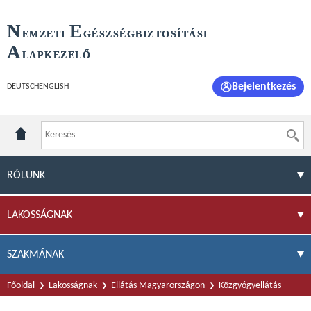
N
E
EMZETI
GÉSZSÉGBIZTOSÍTÁSI
A
LAPKEZELŐ
Bejelentkezés
DEUTSCH
ENGLISH
RÓLUNK
LAKOSSÁGNAK
SZAKMÁNAK
Főoldal
Lakosságnak
Ellátás Magyarországon
Közgyógyellátás