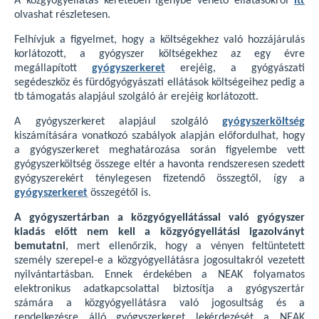
A közgyógyellátás keretében igénybe vehető ellátásokról
itt
olvashat részletesen.
Felhívjuk a figyelmet, hogy a költségekhez való hozzájárulás
korlátozott, a gyógyszer költségekhez az egy évre
megállapított
gyógyszerkeret
erejéig, a gyógyászati
segédeszköz és fürdőgyógyászati ellátások költségeihez pedig a
tb támogatás alapjául szolgáló ár erejéig korlátozott.
A gyógyszerkeret alapjául szolgáló
gyógyszerköltség
kiszámítására vonatkozó szabályok alapján előfordulhat, hogy
a gyógyszerkeret meghatározása során figyelembe vett
gyógyszerköltség összege eltér a havonta rendszeresen szedett
gyógyszerekért ténylegesen fizetendő összegtől, így a
gyógyszerkeret
összegétől is.
A gyógyszertárban a közgyógyellátással való gyógyszer
kiadás előtt nem kell a közgyógyellátási igazolványt
bemutatni
, mert ellenőrzik, hogy a vényen feltüntetett
személy szerepel-e a közgyógyellátásra jogosultakról vezetett
nyilvántartásban. Ennek érdekében a NEAK folyamatos
elektronikus adatkapcsolattal biztosítja a gyógyszertár
számára a közgyógyellátásra való jogosultság és a
rendelkezésre álló gyógyszerkeret lekérdezését a NEAK