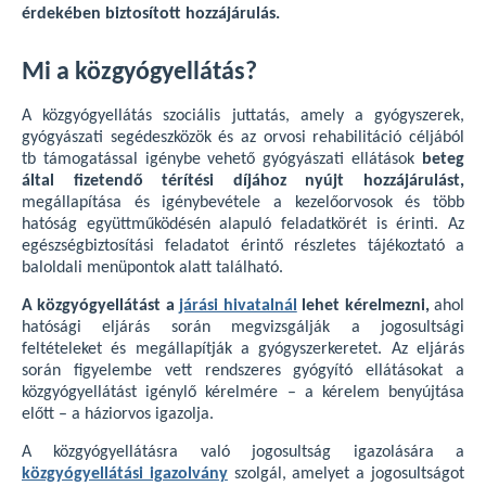
érdekében biztosított hozzájárulás.
Mi a közgyógyellátás?
A közgyógyellátás szociális juttatás, amely a gyógyszerek,
gyógyászati segédeszközök és az orvosi rehabilitáció céljából
tb támogatással igénybe vehető gyógyászati ellátások
beteg
által fizetendő térítési díjához nyújt hozzájárulást,
megállapítása és igénybevétele a kezelőorvosok és több
hatóság együttműködésén alapuló feladatkörét is érinti. Az
egészségbiztosítási feladatot érintő részletes tájékoztató a
baloldali menüpontok alatt található.
A közgyógyellátást a
járási hivatalnál
lehet kérelmezni,
ahol
hatósági eljárás során megvizsgálják a jogosultsági
feltételeket és megállapítják a gyógyszerkeretet. Az eljárás
során figyelembe vett rendszeres gyógyító ellátásokat a
közgyógyellátást igénylő kérelmére – a kérelem benyújtása
előtt – a háziorvos igazolja.
A közgyógyellátásra való jogosultság igazolására a
közgyógyellátási igazolvány
szolgál, amelyet a jogosultságot