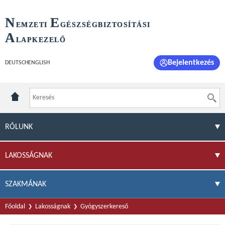
N
E
EMZETI
GÉSZSÉGBIZTOSÍTÁSI
A
LAPKEZELŐ
Bejelentkezés
DEUTSCH
ENGLISH
RÓLUNK
LAKOSSÁGNAK
SZAKMÁNAK
Főoldal
Lakosságnak
Gyógyszerkereső