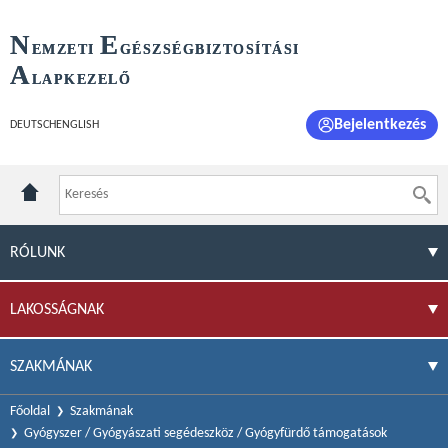
N
E
EMZETI
GÉSZSÉGBIZTOSÍTÁSI
A
LAPKEZELŐ
Bejelentkezés
DEUTSCH
ENGLISH
RÓLUNK
LAKOSSÁGNAK
SZAKMÁNAK
Főoldal
Szakmának
Gyógyszer / Gyógyászati segédeszköz / Gyógyfürdő támogatások