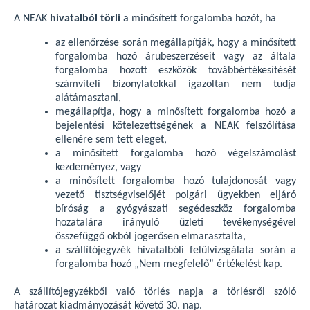
A NEAK
hivatalból törli
a minősített forgalomba hozót, ha
az ellenőrzése során megállapítják, hogy a minősített
forgalomba hozó árubeszerzéseit vagy az általa
forgalomba hozott eszközök továbbértékesítését
számviteli bizonylatokkal igazoltan nem tudja
alátámasztani,
megállapítja, hogy a minősített forgalomba hozó a
bejelentési kötelezettségének a NEAK felszólítása
ellenére sem tett eleget,
a minősített forgalomba hozó végelszámolást
kezdeményez, vagy
a minősített forgalomba hozó tulajdonosát vagy
vezető tisztségviselőjét polgári ügyekben eljáró
bíróság a gyógyászati segédeszköz forgalomba
hozatalára irányuló üzleti tevékenységével
összefüggő okból jogerősen elmarasztalta,
a szállítójegyzék hivatalbóli felülvizsgálata során a
forgalomba hozó „Nem megfelelő” értékelést kap.
A szállítójegyzékből való törlés napja a törlésről szóló
határozat kiadmányozását követő 30. nap.