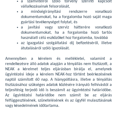
a számvitelről szóló törvény szerinti kapcsolt
vállalkozásainak felsorolását,
a minőségirányítási rendszerre vonatkozó
dokumentumokat, ha a forgalomba hozó saját maga
gyártási tevékenységet folytat, és
a javítási vagy szerviz hátterére vonatkozó
dokumentumokat, ha a forgalomba hozó tartós
használati célú eszközöket hoz forgalomba, továbbá
az igazgatási szolgáltatási díj befizetéséről, illetve
átutalásáról szóló igazolását.
Amennyiben a kérelem és mellékletei, valamint a
rendelkezésre álló adatok alapján a tényállás nem tisztázott, a
NEAK a kérelmet teljes eljárásban bírálja el, amelynek
ügyintézési ideje a kérelem NEAK-hoz történt beérkezésének
naptól számított 60 nap. A hiánypótlásra, illetve a tényállás
tisztázásához szükséges adatok közlésére irányuló felhívástól a
teljesítésig terjedő idő is beszámít az ügyintézési határidőbe.
Az ügyintézési határidőbe nem számít be az eljárás
felfüggesztésének, szünetelésének és az ügyfél mulasztásának
vagy késedelmének időtartama.