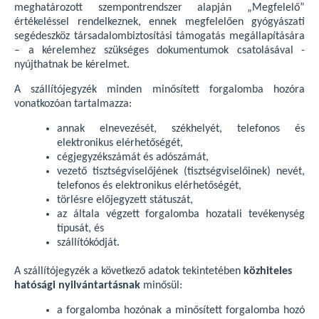
meghatározott szempontrendszer alapján „Megfelelő”
értékeléssel rendelkeznek, ennek megfelelően gyógyászati
segédeszköz társadalombiztosítási támogatás megállapítására
– a kérelemhez szükséges dokumentumok csatolásával -
nyújthatnak be kérelmet.
A szállítójegyzék minden minősített forgalomba hozóra
vonatkozóan tartalmazza:
annak elnevezését, székhelyét, telefonos és
elektronikus elérhetőségét,
cégjegyzékszámát és adószámát,
vezető tisztségviselőjének (tisztségviselőinek) nevét,
telefonos és elektronikus elérhetőségét,
törlésre előjegyzett státuszát,
az általa végzett forgalomba hozatali tevékenység
típusát, és
szállítókódját.
A szállítójegyzék a következő adatok tekintetében
közhiteles
hatósági nyilvántartásnak
minősül:
a forgalomba hozónak a minősített forgalomba hozó