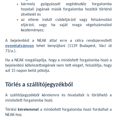
bármely gyógyászati segédeszköz forgalomba
hozatali jogának másik forgalomba hozótól történő
átvételét és
az ellene indult csődeljárást vagy felszámolási
eljárást, vagy ha saját maga végelszámolást
kezdeményez.
A bejelentést a NEAK által erre a célra rendszeresített
nyomtatványon
lehet benyújtani (1139 Budapest, Váci út
73/a.).
Ha a NEAK megállapítja, hogy a minősített forgalomba hozó a
bejelentési kötelezettségének nem tett eleget, felszólítja, hogy
azt 15 napon belül pótolja.
Törlés a szállítójegyzékből
A szállítójegyzékből kérelemre és hivatalból is törölhető a
minősített forgalomba hozó.
Törlési
kérelemmel
a minősített forgalomba hozó fordulhat a
NEAK-hoz.