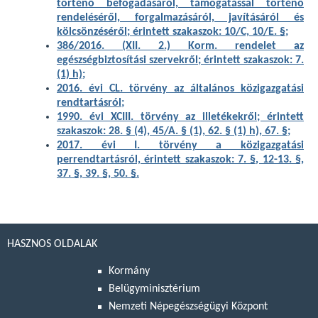
történő befogadásáról, támogatással történő
rendeléséről, forgalmazásáról, javításáról és
kölcsönzéséről; érintett szakaszok: 10/C, 10/E. §;
386/2016. (XII. 2.) Korm. rendelet az
egészségbiztosítási szervekről; érintett szakaszok: 7.
(1) h);
2016. évi CL. törvény az általános közigazgatási
rendtartásról;
1990. évi XCIII. törvény az illetékekről; érintett
szakaszok: 28. § (4), 45/A. § (1), 62. § (1) h), 67. §;
2017. évi I. törvény a közigazgatási
perrendtartásról, érintett szakaszok: 7. §, 12-13. §,
37. §, 39. §, 50. §.
HASZNOS OLDALAK
Kormány
Belügyminisztérium
Nemzeti Népegészségügyi Központ