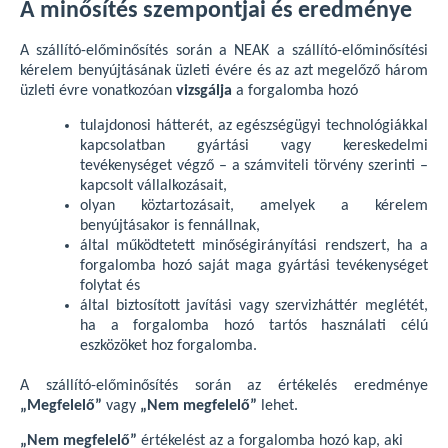
A minősítés szempontjai és eredménye
A szállító-előminősítés során a NEAK a szállító-előminősítési
kérelem benyújtásának üzleti évére és az azt megelőző három
üzleti évre vonatkozóan
vizsgálja
a forgalomba hozó
tulajdonosi hátterét, az egészségügyi technológiákkal
kapcsolatban gyártási vagy kereskedelmi
tevékenységet végző – a számviteli törvény szerinti –
kapcsolt vállalkozásait,
olyan köztartozásait, amelyek a kérelem
benyújtásakor is fennállnak,
által működtetett minőségirányítási rendszert, ha a
forgalomba hozó saját maga gyártási tevékenységet
folytat és
által biztosított javítási vagy szervizháttér meglétét,
ha a forgalomba hozó tartós használati célú
eszközöket hoz forgalomba.
A szállító-előminősítés során az értékelés eredménye
„Megfelelő”
vagy
„Nem megfelelő”
lehet.
„Nem megfelelő”
értékelést az a forgalomba hozó kap, aki