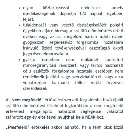
olyan köztartozással rendelkezik, amely
esedékességének időpontja 120 napnál régebben
lejárt,
tulajdonosát vagy vezető tisztségviselőjét polgári
ügyekben eljáró bíróság a szállító-előminősítés üzleti
évében vagy az azt megelőző három üzleti évben
gyógyászati segédeszköz forgalomba hozatalára
irányuló üzleti tevékenységével összefüggő okból
jogerősen elmarasztalta,
gyártó esetében nem működtet tanúsított
minőségirányítási rendszert, vagy tartós használati
célú eszközök forgalomba hozatala esetében nem
rendelkezik javítási vagy szervizháttérrel, vagy arra
vonatkozóan harmadik féllel kötött érvényes
szerződéssel.
A
„Nem megfelelő”
értékelést szerzett forgalomba hozó újbóli
szállító-előminősítési kérelmet legkorábban a nem megfelelő
értékelést megállapító határozat véglegessé válásától
számított
egy év elteltével nyújthat be
a NEAK-hoz.
„Megfelelő” értékelés akkor adható,
ha a fenti okok közül