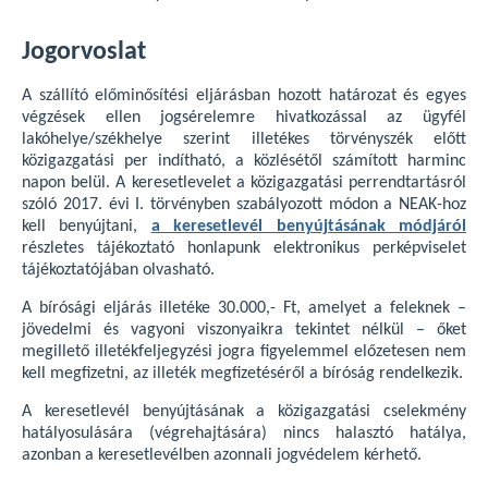
Jogorvoslat
A szállító előminősítési eljárásban hozott határozat és egyes
végzések ellen jogsérelemre hivatkozással az ügyfél
lakóhelye/székhelye szerint illetékes törvényszék előtt
közigazgatási per indítható, a közlésétől számított harminc
napon belül. A keresetlevelet a közigazgatási perrendtartásról
szóló 2017. évi I. törvényben szabályozott módon a NEAK-hoz
kell benyújtani,
a keresetlevél benyújtásának módjáról
részletes tájékoztató honlapunk elektronikus perképviselet
tájékoztatójában olvasható.
A bírósági eljárás illetéke 30.000,- Ft, amelyet a feleknek –
jövedelmi és vagyoni viszonyaikra tekintet nélkül – őket
megillető illetékfeljegyzési jogra figyelemmel előzetesen nem
kell megfizetni, az illeték megfizetéséről a bíróság rendelkezik.
A keresetlevél benyújtásának a közigazgatási cselekmény
hatályosulására (végrehajtására) nincs halasztó hatálya,
azonban a keresetlevélben azonnali jogvédelem kérhető.