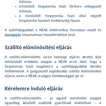
státusza,
minősített forgalomba hozó törlésre előjegyzett
státusza,
a minősített forgalomba hozó által végzett
forgalomba hozatali tevékenység típusa.
A szállítójegyzéket a NEAK elektronikus formában vezeti és
honlapján
folyamatosan hozzáférhetővé teszi.
Szállító előminősítési eljárás
A szállító-előminősítés során hatósági eljárás keretei közt
lefolytatott értékelés alapján a NEAK arról dönt, hogy a
forgalomba hozó megfelel-e a szállítójegyzékbe kerülés
feltételeinek. A gyógyászati segédeszköz szállító előminősítési
eljárás során a NEAK országos illetékességgel jár el.
Kérelemre induló eljárás
A szállító-előminősítés – az egyedi méretvétel alapján
egyedileg készített eszközök gyártóinak kivételével – a