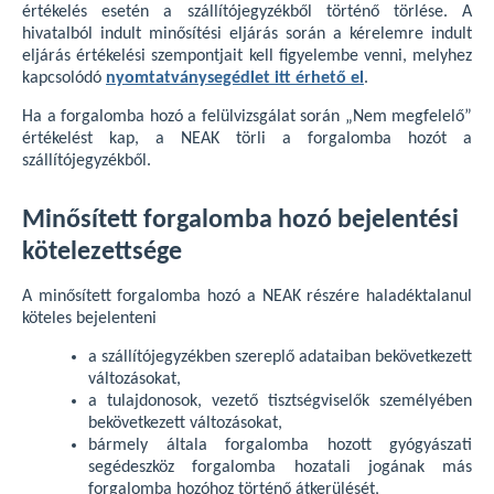
értékelés esetén a szállítójegyzékből történő törlése. A
hivatalból indult minősítési eljárás során a kérelemre indult
eljárás értékelési szempontjait kell figyelembe venni, melyhez
kapcsolódó
nyomtatványsegédlet itt érhető el
.
Ha a forgalomba hozó a felülvizsgálat során „Nem megfelelő”
értékelést kap, a NEAK törli a forgalomba hozót a
szállítójegyzékből.
Minősített forgalomba hozó bejelentési
kötelezettsége
A minősített forgalomba hozó a NEAK részére haladéktalanul
köteles bejelenteni
a szállítójegyzékben szereplő adataiban bekövetkezett
változásokat,
a tulajdonosok, vezető tisztségviselők személyében
bekövetkezett változásokat,
bármely általa forgalomba hozott gyógyászati
segédeszköz forgalomba hozatali jogának más
forgalomba hozóhoz történő átkerülését,