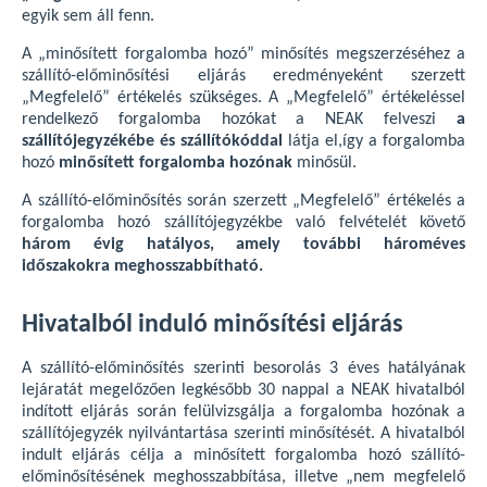
egyik sem áll fenn.
A „minősített forgalomba hozó” minősítés megszerzéséhez a
szállító-előminősítési eljárás eredményeként szerzett
„Megfelelő” értékelés szükséges. A „Megfelelő” értékeléssel
rendelkező forgalomba hozókat a NEAK felveszi
a
szállítójegyzékébe és szállítókóddal
látja el,így a forgalomba
hozó
minősített forgalomba hozónak
minősül.
A szállító-előminősítés során szerzett „Megfelelő” értékelés a
forgalomba hozó szállítójegyzékbe való felvételét követő
három évig hatályos, amely további hároméves
időszakokra meghosszabbítható.
Hivatalból induló minősítési eljárás
A szállító-előminősítés szerinti besorolás 3 éves hatályának
lejáratát megelőzően legkésőbb 30 nappal a NEAK hivatalból
indított eljárás során felülvizsgálja a forgalomba hozónak a
szállítójegyzék nyilvántartása szerinti minősítését. A hivatalból
indult eljárás célja a minősített forgalomba hozó szállító-
előminősítésének meghosszabbítása, illetve „nem megfelelő