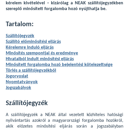
kérelem kivételével – kizárólag a NEAK szállítójegyzékben
szereplő minősített forgalomba hozó nyújthatja be.
Tartalom:
Szállítójegyzék
Szállító előminősítési eljárás
Kérelemre induló eljárás
Minősítés szempontjai és eredménye
Hivatalból indult minősítési eljárás
Minősített forgalomba hozó bejelentési kötelezettsége
Törlés a szállítójegyzékből
Jogorvoslat
Nyomtatványok
Jogszabályok
Szállítójegyzék
A szállítójegyzék a NEAK által vezetett közhiteles hatósági
nyilvántartás azokról a magyarországi forgalomba hozókról,
akik előzetes minősítési eljárás során a jogszabályban