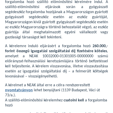
forgalomba hozó szállító előminősítési kérelmére indul. A
szállító-előminősítési eljárások során a gyógyászati
segédeszköz forgalomba hozójának a Magyarországon gyártott
gyógyászati segédeszköz esetén az eszköz gyártóját,
Magyarországon kívül gyártott gyógyászati segédeszköz esetén
az eszköz Magyarországra történő behozatalát végző, az eszköz
gyártója által meghatalmazott egyéni vállalkozót vagy
gazdasági társaságot kell tekinteni.
A kérelemre induló eljárásért a forgalomba hozó
260.000,-
forint összegű igazgatási szolgáltatási díj fizetésére köteles
,
amelyet a NEAK 10032000-01301005-00000000 számú
előirányzat-felhasználási keretszámlájára történő befizetéssel
kell teljesítenie. A kérelem visszavonása, illetve visszautasítása
esetén az igazgatási szolgáltatási díj – a felmerült költségek
levonásával – visszaigényelhető.
A kérelmet a NEAK által erre a célra rendszeresített
nyomtatványon
lehet benyújtani (1139 Budapest, Váci út
73/a.).
A szállító-előminősítési kérelemhez
csatolni kell
a forgalomba
hozó