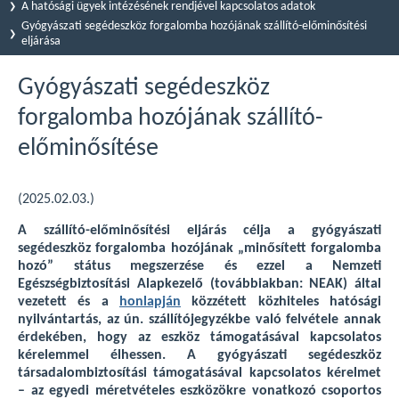
A hatósági ügyek intézésének rendjével kapcsolatos adatok
Gyógyászati segédeszköz forgalomba hozójának szállító-előminősítési
eljárása
Gyógyászati segédeszköz
forgalomba hozójának szállító-
előminősítése
(2025.02.03.)
A szállító-előminősítési eljárás célja a gyógyászati
segédeszköz forgalomba hozójának „minősített forgalomba
hozó” státus megszerzése és ezzel a Nemzeti
Egészségbiztosítási Alapkezelő (továbbiakban: NEAK) által
vezetett és a
honlapján
közzétett közhiteles hatósági
nyilvántartás, az ún. szállítójegyzékbe való felvétele annak
érdekében, hogy az eszköz támogatásával kapcsolatos
kérelemmel élhessen. A gyógyászati segédeszköz
társadalombiztosítási támogatásával kapcsolatos kérelmet
– az egyedi méretvételes eszközökre vonatkozó csoportos