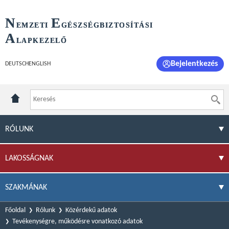
N
E
EMZETI
GÉSZSÉGBIZTOSÍTÁSI
A
LAPKEZELŐ
Bejelentkezés
DEUTSCH
ENGLISH
RÓLUNK
LAKOSSÁGNAK
SZAKMÁNAK
Főoldal
Rólunk
Közérdekű adatok
Tevékenységre, működésre vonatkozó adatok