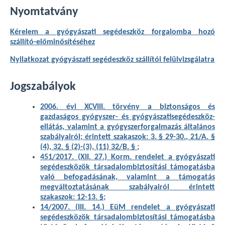
Nyomtatvány
Kérelem a gyógyászati segédeszköz forgalomba hozó
szállító-előminősítéséhez
Nyilatkozat gyógyászati segédeszköz szállítói felülvizsgálatra
Jogszabályok
2006. évi XCVIII. törvény a biztonságos és
gazdaságos gyógyszer- és gyógyászatisegédeszköz-
ellátás, valamint a gyógyszerforgalmazás általános
szabályairól; érintett szakaszok: 3. § 29-30., 21/A. §
(4), 32. § (2)-(3), (11) 32/B. § ;
451/2017. (XII. 27.) Korm. rendelet a gyógyászati
segédeszközök társadalombiztosítási támogatásba
való befogadásának, valamint a támogatás
megváltoztatásának szabályairól érintett
szakaszok: 12-13. §;
14/2007. (III. 14.) EüM rendelet a gyógyászati
segédeszközök társadalombiztosítási támogatásba