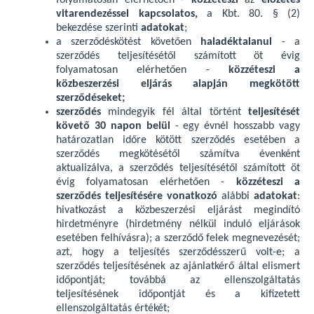
folyamatosan elérhetően -
közzéteszi
az
előzetes
vitarendezéssel kapcsolatos,
a Kbt. 80. § (2)
bekezdése szerinti
adatokat
;
a szerződéskötést követően
haladéktalanul
- a
szerződés teljesítésétől számított öt évig
folyamatosan elérhetően -
közzéteszi a
közbeszerzési eljárás alapján megkötött
szerződéseket;
szerződés
mindegyik fél által történt
teljesítését
követő 30 napon belül
- egy évnél hosszabb vagy
határozatlan időre kötött szerződés esetében a
szerződés megkötésétől számítva évenként
aktualizálva, a szerződés teljesítésétől számított öt
évig folyamatosan elérhetően -
közzéteszi a
szerződés teljesítésére vonatkozó
alábbi
adatokat
:
hivatkozást a közbeszerzési eljárást megindító
hirdetményre (hirdetmény nélkül induló eljárások
esetében felhívásra); a szerződő felek megnevezését;
azt, hogy a teljesítés szerződésszerű volt-e; a
szerződés teljesítésének az ajánlatkérő által elismert
időpontját; továbbá az ellenszolgáltatás
teljesítésének időpontját és a kifizetett
ellenszolgáltatás értékét;