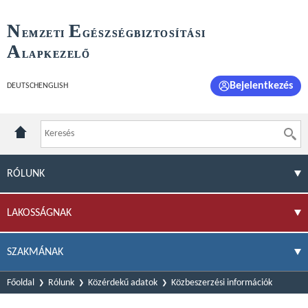
N
E
EMZETI
GÉSZSÉGBIZTOSÍTÁSI
A
LAPKEZELŐ
Bejelentkezés
DEUTSCH
ENGLISH
RÓLUNK
LAKOSSÁGNAK
SZAKMÁNAK
Főoldal
Rólunk
Közérdekű adatok
Közbeszerzési információk