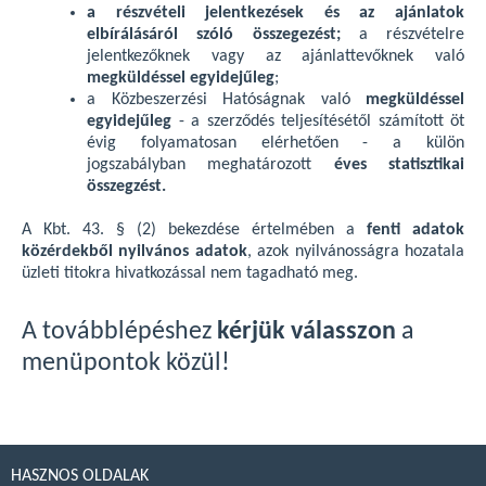
a részvételi jelentkezések és az ajánlatok
elbírálásáról szóló összegezést;
a részvételre
jelentkezőknek vagy az ajánlattevőknek való
megküldéssel egyidejűleg
;
a Közbeszerzési Hatóságnak való
megküldéssel
egyidejűleg
- a szerződés teljesítésétől számított öt
évig folyamatosan elérhetően - a külön
jogszabályban meghatározott
éves statisztikai
összegzést.
A Kbt. 43. § (2) bekezdése értelmében a
fenti adatok
közérdekből nyilvános adatok
, azok nyilvánosságra hozatala
üzleti titokra hivatkozással nem tagadható meg.
A továbblépéshez
kérjük válasszon
a
menüpontok közül!
HASZNOS OLDALAK