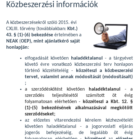
Közbeszerzési információk
A közbeszerzésekről szóló 2015. évi
CXLIII. törvény (továbbiakban:
Kbt.)
43. § (1)-(6) bekezdése
értelmében a
NEAK
(
OEP), mint ajánlatkérő saját
honlapján:
elfogadását követően
haladéktalanul
- a tárgyévet
követő évre vonatkozó közbeszerzési terv honlapon
történő közzétételéig -
közzéteszi a közbeszerzési
tervet, valamint annak módosítását (módosításait)
;
a szerződéskötést követően
haladéktalanul
- a
szerződés teljesítésétől számított öt évig
folyamatosan elérhetően -
közzéteszi a Kbt. 12. §
(1)-(5) bekezdésének alkalmazásával megkötött
szerződéseket;
az előzetes vitarendezési kérelem kézhezvételét
követően haladéktalanul - a jogorvoslati eljárás
jogerős befejezéséig, de legalább öt évig