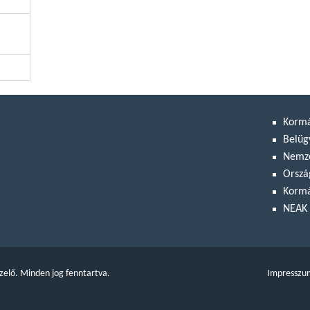
Korm
Belüg
Nemze
Orszá
Kormá
NEAK 
zelő. Minden jog fenntartva.
Impresszu