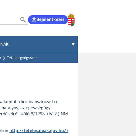
Bejelentkezés
ÁNAK
k
Tételes gyógyszer
valamint a közfinanszírozásba
 hatályos, az egészségügyi
rdéseiről szóló 9/1993. (IV. 2.) NM
etre:
http://teteles.neak.gov.hu/?