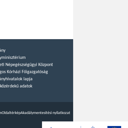
ány
yminisztérium
ti Népegészségügyi Központ
gos Kórházi Főigazgatóság
nyhivatalok lapja
közérdekű adatok
m
Oldaltérkép
Akadálymentesítési nyilatkozat