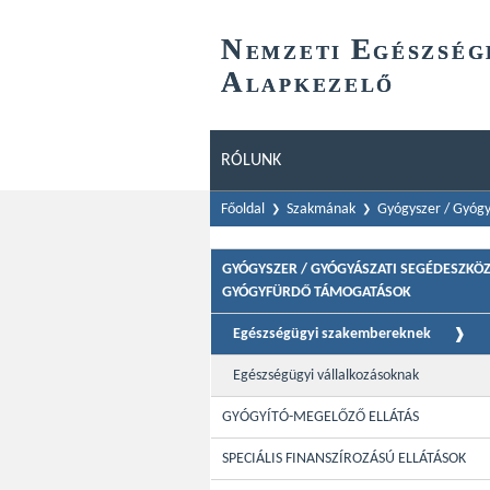
N
E
EMZETI
GÉSZSÉG
A
LAPKEZELŐ
RÓLUNK
Főoldal
Szakmának
Gyógyszer / Gyógy
GYÓGYSZER / GYÓGYÁSZATI SEGÉDESZKÖZ
GYÓGYFÜRDŐ TÁMOGATÁSOK
Egészségügyi szakembereknek
Egészségügyi vállalkozásoknak
GYÓGYÍTÓ-MEGELŐZŐ ELLÁTÁS
SPECIÁLIS FINANSZÍROZÁSÚ ELLÁTÁSOK