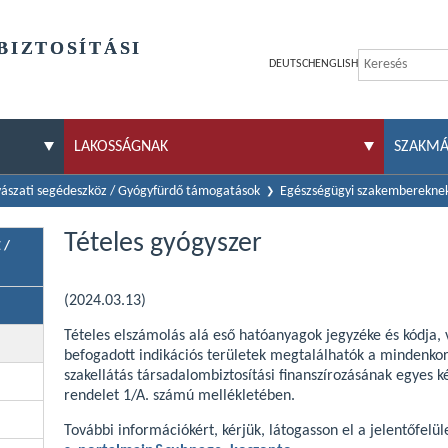
BIZTOSÍTÁSI
DEUTSCH
ENGLISH
LAKOSSÁGNAK
SZAKM
ászati segédeszköz / Gyógyfürdő támogatások
Egészségügyi szakemberekne
Tételes gyógyszer
 /
(2024.03.13)
Tételes elszámolás alá eső hatóanyagok jegyzéke és kódja, 
befogadott indikációs területek megtalálhatók a mindenkor
szakellátás társadalombiztosítási finanszírozásának egyes ké
rendelet 1/A. számú mellékletében.
További információkért, kérjük, látogasson el a jelentőfelül