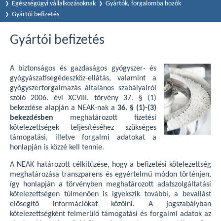
Egészségügyi vállalkozásoknak
Gyártók, forgalomba hozók
Gyártói befizetés
Gyártói befizetés
A biztonságos és gazdaságos gyógyszer- és
gyógyászatisegédeszköz-ellátás, valamint a
gyógyszerforgalmazás általános szabályairól
szóló 2006. évi XCVIII. törvény 37. § (1)
bekezdése alapján a NEAK-nak a
36. § (1)-(3)
bekezdésben
meghatározott fizetési
kötelezettségek teljesítéséhez szükséges
támogatási, illetve forgalmi adatokat a
honlapján is közzé kell tennie.
A NEAK határozott célkitűzése, hogy a befizetési kötelezettség
meghatározása transzparens és egyértelmű módon történjen,
így honlapján a törvényben meghatározott adatszolgáltatási
kötelezettségen túlmenően is igyekszik további, a bevallást
elősegítő információkat közölni. A jogszabályban
kötelezettségként felmerülő támogatási és forgalmi adatok az