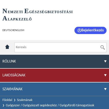
N
E
EMZETI
GÉSZSÉGBIZTOSÍTÁSI
A
LAPKEZELŐ
Bejelentkezés
DEUTSCH
ENGLISH
RÓLUNK
LAKOSSÁGNAK
SZAKMÁNAK
Főoldal
Szakmának
Gyógyszer / Gyógyászati segédeszköz / Gyógyfürdő támogatások