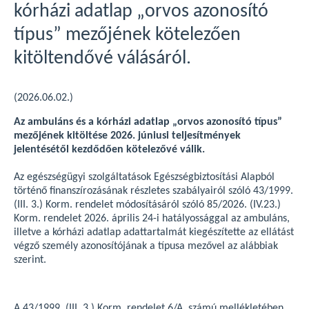
kórházi adatlap „orvos azonosító
típus” mezőjének kötelezően
kitöltendővé válásáról.
(2026.06.02.)
Az ambuláns és a kórházi adatlap „orvos azonosító típus”
mezőjének kitöltése 2026. júniusi teljesítmények
jelentésétől kezdődően kötelezővé válik.
Az egészségügyi szolgáltatások Egészségbiztosítási Alapból
történő finanszírozásának részletes szabályairól szóló 43/1999.
(III. 3.) Korm. rendelet módosításáról szóló 85/2026. (IV.23.)
Korm. rendelet 2026. április 24-i hatályossággal az ambuláns,
illetve a kórházi adatlap adattartalmát kiegészítette az ellátást
végző személy azonosítójának a típusa mezővel az alábbiak
szerint.
A 43/1999. (III. 3.) Korm. rendelet 6/A. számú mellékletében