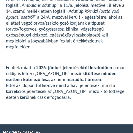
foglalt „
Ambuláns adatlap
” a 11/a. jelölésű mezővel, illetve a
14. számú mellékletben foglalt „
Adatlap kórházi (osztályos)
ápolási esetről
” a 24/A. mezővel került kiegészítésre, ahol az
ellátást végző orvos/szakdolgozó kódjának a típusát
(orvos/fogorvos, gyógyszerész, klinikai végzettségű
egészségügyi dolgozó, egészségügyi szakdolgozó) kell
megjelölni a jogszabályban foglalt értékkészletnek
megfelelően.
Fentiek miatt a
2026. júniusi jelentésektől kezdődően
a már
eddig is létező „ORV_AZON_TIP”
mező kitöltése minden
esetben kötelező lesz, az nem maradhat üresen
.
Ettől az időponttól kezdve mind a havi jelentések, mind a
korrekciós jelentések az „ORV_AZON_TIP” mező kitöltöttsége
esetén kerülnek csak elfogadásra.