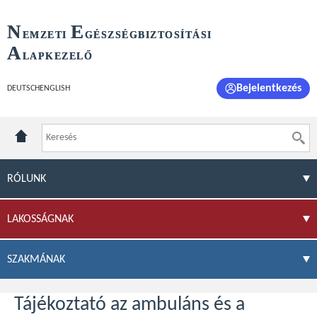
N
E
EMZETI
GÉSZSÉGBIZTOSÍTÁSI
A
LAPKEZELŐ
Bejelentkezés
DEUTSCH
ENGLISH
RÓLUNK
LAKOSSÁGNAK
SZAKMÁNAK
Tájékoztató az ambuláns és a