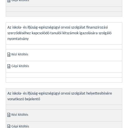
Gépi kitöltés
Az iskola- és ifjúság-egészségügyi orvosi szolgálat finanszírozási
szerződéséhez kapcsolódó tanulói létszámok igazolására szolgáló
nyomtatvány
Kézi kitöltés
Gépi kitöltés
Az iskola- és ifjúság-egészségügyi orvosi szolgálat helyettesítésére
vonatkozó bejelentő
Kézi kitöltés
Gépi kitöltés