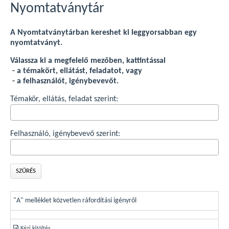
Nyomtatványtár
A Nyomtatványtárban kereshet ki leggyorsabban egy
nyomtatványt.
Válassza ki a megfelelő mezőben, kattintással
- a témakört, ellátást, feladatot, vagy
- a felhasználót, igénybevevőt.
Témakör, ellátás, feladat szerint:
Felhasználó, igénybevevő szerint:
SZŰRÉS
Nyomtatvány
Választható
"A" melléklet közvetlen ráfordítási igényről
neve
kitöltési
mód
Kézi kitöltés