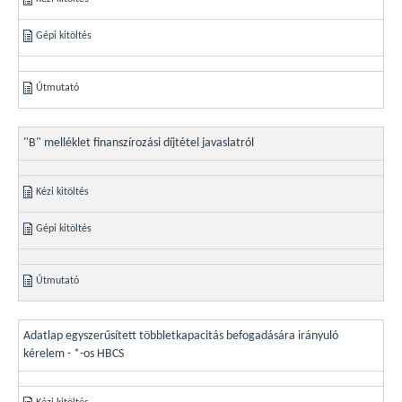
Gépi kitöltés
Útmutató
"B" melléklet finanszírozási díjtétel javaslatról
Kézi kitöltés
Gépi kitöltés
Útmutató
Adatlap egyszerűsített többletkapacitás befogadására irányuló
kérelem - *-os HBCS