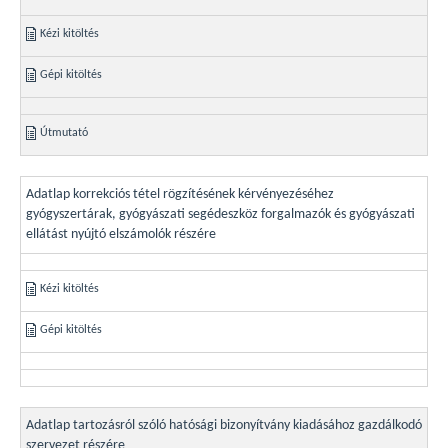
Kézi kitöltés
Gépi kitöltés
Útmutató
Adatlap korrekciós tétel rögzítésének kérvényezéséhez
gyógyszertárak, gyógyászati segédeszköz forgalmazók és gyógyászati
ellátást nyújtó elszámolók részére
Kézi kitöltés
Gépi kitöltés
Adatlap tartozásról szóló hatósági bizonyítvány kiadásához gazdálkodó
szervezet részére