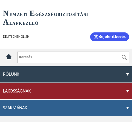
N
E
EMZETI
GÉSZSÉGBIZTOSÍTÁSI
A
LAPKEZELŐ
Bejelentkezés
DEUTSCH
ENGLISH
RÓLUNK
LAKOSSÁGNAK
SZAKMÁNAK