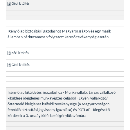
Gépi kitöltés
Igénylőlap biztosítási igazoláshoz Magyarországon és egy másik
államban párhuzamosan folytatott kereső tevékenység esetén
Kézi kitöltés
Gépi kitöltés
Igénylőlap kiküldetési igazoláshoz - Munkavállaló, társas vállalkozó
kiküldése ideiglenes munkavégzés céljából - Egyéni vállalkozó/
őstermelő ideiglenes külföldi tevékenysége (a Magyarországon
fennálló biztosítási jogviszony igazolása) és PÓTLAP - Kiegészítő
kérdések a 3. országból érkező igénylők számára