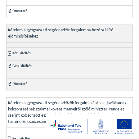
Útmutató
Kérelem a gyógyászati segédeszköz forgalomba hozó szállító-
előminősítéséhez
Kézi kitöltés
Gépi kitöltés
Útmutató
Kérelem a gyógyászati segédeszközök forgalmazásának, javításának,
kölcsönzésének szakmai követelményeiről szóló miniszteri rendelet
szerint kölcsönzött eszközök társadalombiztosítási támogatással
történő kölcsönzésének igényléséhez
Kézi kitöltés