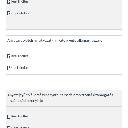
Kézi kitöltés
Gépi kitöltés
Anyatej átvételi nyilatkozat - anyatejgyűjtő állomás részére
Kézi kitöltés
Gépi kitöltés
Anyatejgyűjtő állomások anyatej társadalombiztosítási támogatás
elszámolási bizonylata
Kézi kitöltés