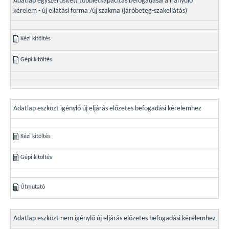
Adatlap egyszerűsített többletkapacitás befogadására irányuló
kérelem - új ellátási forma /új szakma (járóbeteg-szakellátás)
Kézi kitöltés
Gépi kitöltés
Adatlap eszközt igénylő új eljárás előzetes befogadási kérelemhez
Kézi kitöltés
Gépi kitöltés
Útmutató
Adatlap eszközt nem igénylő új eljárás előzetes befogadási kérelemhez