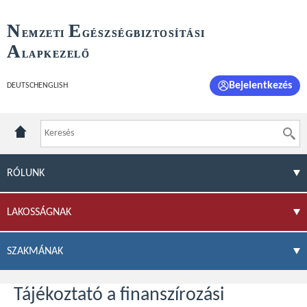
N
E
EMZETI
GÉSZSÉGBIZTOSÍTÁSI
A
LAPKEZELŐ
Bejelentkezés
DEUTSCH
ENGLISH
RÓLUNK
LAKOSSÁGNAK
SZAKMÁNAK
Tájékoztató a finanszírozási