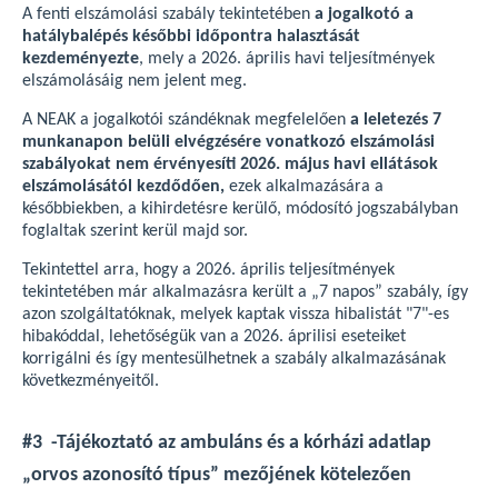
A fenti elszámolási szabály tekintetében
a jogalkotó a
hatálybalépés későbbi időpontra halasztását
kezdeményezte
, mely a 2026. április havi teljesítmények
elszámolásáig nem jelent meg.
A NEAK a jogalkotói szándéknak megfelelően
a leletezés 7
munkanapon belüli elvégzésére vonatkozó elszámolási
szabályokat nem érvényesíti 2026. május havi ellátások
elszámolásától kezdődően,
ezek alkalmazására a
későbbiekben, a kihirdetésre kerülő, módosító jogszabályban
foglaltak szerint kerül majd sor.
Tekintettel arra, hogy a 2026. április teljesítmények
tekintetében már alkalmazásra került a „7 napos” szabály, így
azon szolgáltatóknak, melyek kaptak vissza hibalistát "7"-es
hibakóddal, lehetőségük van a 2026. áprilisi eseteiket
korrigálni és így mentesülhetnek a szabály alkalmazásának
következményeitől.
#3 -Tájékoztató az ambuláns és a kórházi adatlap
„orvos azonosító típus” mezőjének kötelezően