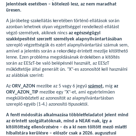
jelentések esetében –
kötelező lesz, az nem maradhat
üresen.
A járóbeteg-szakellátás keretében történő ellátások során
azonban lehetnek olyan végzettséggel rendelkező ellátást
végző személyek, akiknek nincs
az egészségügyi
szakképesítést szerzett személyek alapnyilvántartásában
szereplő végzettségük és ezért alapnyilvántartási számuk sem,
amivel a jelentés során a rekordkép érintett mezője kitölthető
lenne. Ezen probléma megoldásának érdekében a kitöltés
során az EESzT-be való belépésnél használt, az EESzT
működtetője által generált ún. "X"-es azonosítót kell használni
az alábbiak szerint:
Az
ORV_AZON
mezőbe az 5 vagy 6 jegyű
számot
,
míg
az
ORV_AZON_TIP
mezőbe egy "X"-et, ami egyértelműen
megkülönbözteti az azonosítót az alapnyilvántartásban
szereplő egyéb (1-4.) azonosító típusoktól.
A fenti módosítás alkalmazása többletfeladatot jelent mind
az érintett szolgáltatóknak, mind a NEAK-nak, így a
kitöltöttség ellenőrzésére – és a ki nem töltött mező miatti
hibalistára kerülésre – először csak a 2026. augusztusi