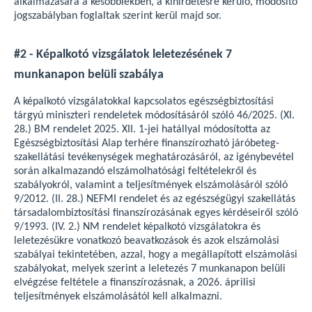
alkalmazására a későbbiekben, a kihirdetésre kerülő, módosító
jogszabályban foglaltak szerint kerül majd sor.
#2 - Képalkotó vizsgálatok leletezésének 7
munkanapon belüli szabálya
A képalkotó vizsgálatokkal kapcsolatos egészségbiztosítási
tárgyú miniszteri rendeletek módosításáról szóló 46/2025. (XI.
28.) BM rendelet 2025. XII. 1-jei hatállyal módosította az
Egészségbiztosítási Alap terhére finanszírozható járóbeteg-
szakellátási tevékenységek meghatározásáról, az igénybevétel
során alkalmazandó elszámolhatósági feltételekről és
szabályokról, valamint a teljesítmények elszámolásáról szóló
9/2012. (II. 28.) NEFMI rendelet és az egészségügyi szakellátás
társadalombiztosítási finanszírozásának egyes kérdéseiről szóló
9/1993. (IV. 2.) NM rendelet képalkotó vizsgálatokra és
leletezésükre vonatkozó beavatkozások és azok elszámolási
szabályai tekintetében, azzal, hogy a megállapított elszámolási
szabályokat, melyek szerint a leletezés 7 munkanapon belüli
elvégzése feltétele a finanszírozásnak, a 2026. áprilisi
teljesítmények elszámolásától kell alkalmazni.