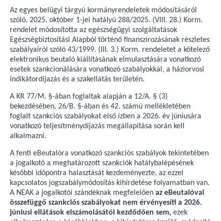
Az egyes belügyi tárgyú kormányrendeletek módosításáról
szóló, 2025. október 1-jei hatályú 288/2025. (VIII. 28.) Korm.
rendelet módosította az egészségügyi szolgáltatások
Egészségbiztosítási Alapból történő finanszírozásának részletes
szabályairól szóló 43/1999. (III. 3.) Korm. rendeletet a kötelező
elektronikus beutaló kiállításának elmulasztására vonatkozó
esetek szankcionálására vonatkozó szabályokkal, a háziorvosi
indikátordíjazás és a szakellátás területén.
A KR 77/M. §-ában foglaltak alapján a 12/A. § (3)
bekezdésében, 26/B. §-ában és 42. számú mellékletében
foglalt szankciós szabályokat első ízben a 2026. év júniusára
vonatkozó teljesítménydíjazás megállapítása során kell
alkalmazni.
A fenti eBeutalóra vonatkozó szankciós szabályok tekintetében
a jogalkotó a meghatározott szankciók hatálybalépésének
későbbi időpontra halasztását kezdeményezte, az ezzel
kapcsolatos jogszabálymódosítás kihirdetése folyamatban van.
A NEAK a jogalkotói szándéknak megfelelően
az eBeutalóval
összefüggő szankciós szabályokat nem érvényesíti a 2026.
júniusi ellátások elszámolásától kezdődően sem,
ezek