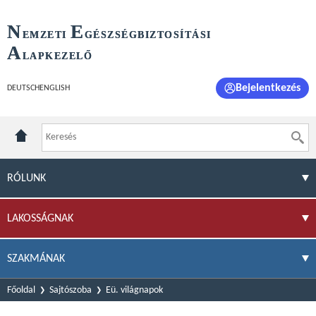
N
E
EMZETI
GÉSZSÉGBIZTOSÍTÁSI
A
LAPKEZELŐ
Bejelentkezés
DEUTSCH
ENGLISH
RÓLUNK
LAKOSSÁGNAK
SZAKMÁNAK
Főoldal
Sajtószoba
Eü. világnapok