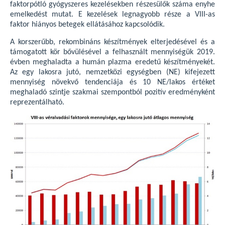
faktorpótló gyógyszeres kezelésekben részesülők száma enyhe
emelkedést mutat. E kezelések legnagyobb része a VIII-as
faktor hiányos betegek ellátásához kapcsolódik.
A korszerűbb, rekombináns készítmények elterjedésével és a
támogatott kör bővülésével a felhasznált mennyiségük 2019.
évben meghaladta a humán plazma eredetű készítményekét.
Az egy lakosra jutó, nemzetközi egységben (NE) kifejezett
mennyiség növekvő tendenciája és 10 NE/lakos értéket
meghaladó szintje szakmai szempontból pozitív eredményként
reprezentálható.