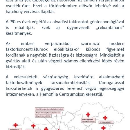
készítmények többségéhez hasonlóan az emberi vérplazmából
nyerték őket. Ezzel a történelemben először lehetővé vált a
hatékony vérzéscsillapítás.
A ’90-es évek végétől az alvadási faktorokat géntechnológiával
is előállítják. Ezek az úgynevezett „rekombináns”
készítmények.
Az emberi vérplazmából származó modern
faktorkoncentrátumok előállításakor különös figyelmet
fordítanak a nagyfokú tisztaságra és biztonságra. Mindkettőt a
gyártás alatt és után végzett számos ellenőrzési lépés révén
biztosítják.
A veleszületett vérzékenység kezelésére alkalmazható
faktorkészítmények társadalombiztosítási támogatással
hozzáférhetők a gyógyszeres kezelést végző egészségügyi
intézményeken, a Hemofília Centrumokon keresztül: