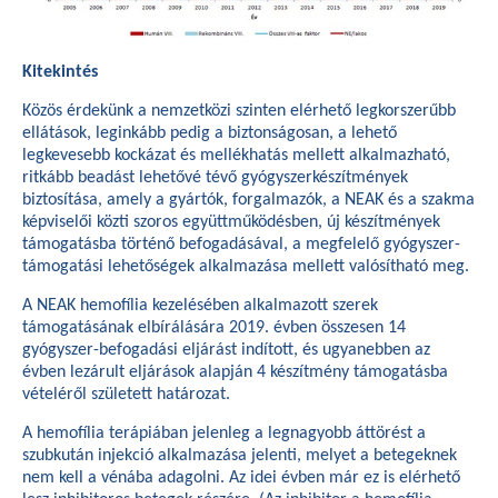
Kitekintés
Közös érdekünk a nemzetközi szinten elérhető legkorszerűbb
ellátások, leginkább pedig a biztonságosan, a lehető
legkevesebb kockázat és mellékhatás mellett alkalmazható,
ritkább beadást lehetővé tévő gyógyszerkészítmények
biztosítása, amely a gyártók, forgalmazók, a NEAK és a szakma
képviselői közti szoros együttműködésben, új készítmények
támogatásba történő befogadásával, a megfelelő gyógyszer-
támogatási lehetőségek alkalmazása mellett valósítható meg.
A NEAK hemofília kezelésében alkalmazott szerek
támogatásának elbírálására 2019. évben összesen 14
gyógyszer-befogadási eljárást indított, és ugyanebben az
évben lezárult eljárások alapján 4 készítmény támogatásba
vételéről született határozat.
A hemofília terápiában jelenleg a legnagyobb áttörést a
szubkután injekció alkalmazása jelenti, melyet a betegeknek
nem kell a vénába adagolni. Az idei évben már ez is elérhető