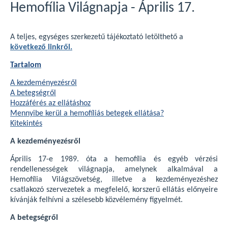
Hemofília Világnapja - Április 17.
A teljes, egységes szerkezetű tájékoztató letölthető a
következő linkről.
Tartalom
A kezdeményezésről
A betegségről
Hozzáférés az ellátáshoz
Mennyibe kerül a hemofíliás betegek ellátása?
Kitekintés
A kezdeményezésről
Április 17-e 1989. óta a hemofília és egyéb vérzési
rendellenességek világnapja, amelynek alkalmával a
Hemofília Világszövetség, illetve a kezdeményezéshez
csatlakozó szervezetek a megfelelő, korszerű ellátás előnyeire
kívánják felhívni a szélesebb közvélemény figyelmét.
A betegségről