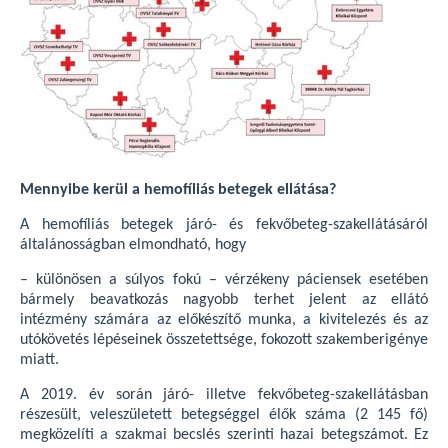
Mennyibe kerül a hemofíliás betegek ellátása?
A hemofíliás betegek járó- és fekvőbeteg-szakellátásáról
általánosságban elmondható, hogy
– különösen a súlyos fokú – vérzékeny páciensek esetében
bármely beavatkozás nagyobb terhet jelent az ellátó
intézmény számára az előkészítő munka, a kivitelezés és az
utókövetés lépéseinek összetettsége, fokozott szakemberigénye
miatt.
A 2019. év során járó- illetve fekvőbeteg-szakellátásban
részesült, veleszületett betegséggel élők száma (2 145 fő)
megközelíti a szakmai becslés szerinti hazai betegszámot. Ez