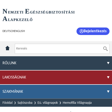
N
E
EMZETI
GÉSZSÉGBIZTOSÍTÁSI
A
LAPKEZELŐ
Bejelentkezés
DEUTSCH
ENGLISH
RÓLUNK
LAKOSSÁGNAK
SZAKMÁNAK
Főoldal
Sajtószoba
Eü. világnapok
Hemofília Világnapja