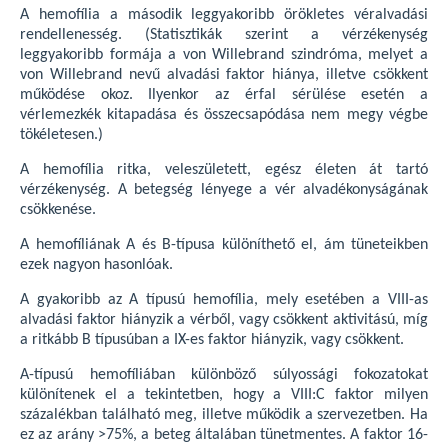
A hemofília a második leggyakoribb örökletes véralvadási
rendellenesség. (Statisztikák szerint a vérzékenység
leggyakoribb formája a von Willebrand szindróma, melyet a
von Willebrand nevű alvadási faktor hiánya, illetve csökkent
működése okoz. Ilyenkor az érfal sérülése esetén a
vérlemezkék kitapadása és összecsapódása nem megy végbe
tökéletesen.)
A hemofília ritka, veleszületett, egész életen át tartó
vérzékenység. A betegség lényege a vér alvadékonyságának
csökkenése.
A hemofíliának A és B-típusa különíthető el, ám tüneteikben
ezek nagyon hasonlóak.
A gyakoribb az A típusú hemofília, mely esetében a VIII-as
alvadási faktor hiányzik a vérből, vagy csökkent aktivitású, míg
a ritkább B típusúban a IX-es faktor hiányzik, vagy csökkent.
A-típusú hemofíliában különböző súlyossági fokozatokat
különítenek el a tekintetben, hogy a VIII:C faktor milyen
százalékban található meg, illetve működik a szervezetben. Ha
ez az arány >75%, a beteg általában tünetmentes. A faktor 16-