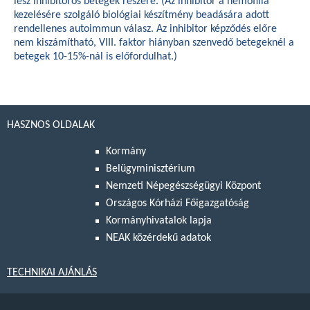
lesz inhibitoros betegek részére. (Az inhibitor a hemofília
kezelésére szolgáló biológiai készítmény beadására adott
rendellenes autoimmun válasz. Az inhibitor képződés előre
nem kiszámítható, VIII. faktor hiányban szenvedő betegeknél a
betegek 10-15%-nál is előfordulhat.)
HASZNOS OLDALAK
Kormány
Belügyminisztérium
Nemzeti Népegészségügyi Központ
Országos Kórházi Főigazgatóság
Kormányhivatalok lapja
NEAK közérdekű adatok
TECHNIKAI AJÁNLÁS