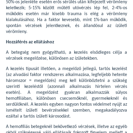
50%-os jelenléte esetén erős sérülés után kifejezett vérömleny
keletkezik; 5-15% között műtéti utóvérzés lép fel, 2-4%-os
működés esetén már kisebb trauma is elég a vérömleny
kialakulásához. Ha a faktor kevesebb, mint 1%-ban működik,
spontán vérzések jelentkeznek, és állandósul az ízületi
vérömleny.
Hozzáférés az ellátáshoz
A betegség nem gyógyítható, a kezelés elsődleges célja a
vérzések megelőzése, különösen az ízületekben.
A kezelés típusát illetően, a megelőző jellegű, tartós kezelést
(az alvadási faktor rendszeres alkalmazása, legfeljebb hetente
háromszor = megelőzés) meg kell különböztetni a szükség
szerinti kezeléstől (azonnali alkalmazás hirtelen vérzés
esetén). A megelőzést gyakran alkalmazzák súlyos
hemofíliában, különösen csecsemőknél, gyermekeknél és
serdülőknél. A kezelés egyben nagyon fontos védelmet nyújt az
ismételt ízületi bevérzésekkel szemben, megakadályozva
ezáltal a tartós ízületi károsodást.
A hemofíliás betegeknél bekövetkező vérzések, illetve az egyéb
okból szükségessé váló ellátásaik fokozott figyelem mellett a