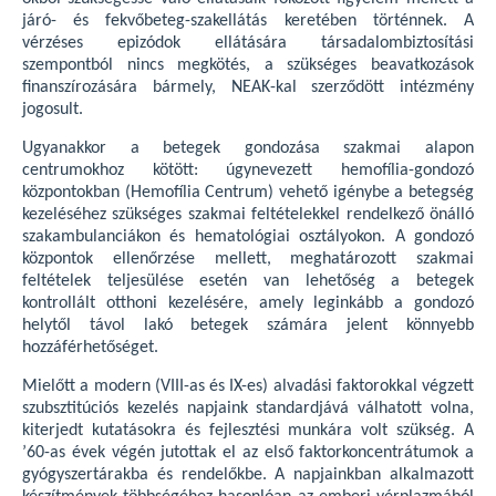
járó- és fekvőbeteg-szakellátás keretében történnek. A
vérzéses epizódok ellátására társadalombiztosítási
szempontból nincs megkötés, a szükséges beavatkozások
finanszírozására bármely, NEAK-kal szerződött intézmény
jogosult.
Ugyanakkor a betegek gondozása szakmai alapon
centrumokhoz kötött: úgynevezett hemofília-gondozó
központokban (Hemofília Centrum) vehető igénybe a betegség
kezeléséhez szükséges szakmai feltételekkel rendelkező önálló
szakambulanciákon és hematológiai osztályokon. A gondozó
központok ellenőrzése mellett, meghatározott szakmai
feltételek teljesülése esetén van lehetőség a betegek
kontrollált otthoni kezelésére, amely leginkább a gondozó
helytől távol lakó betegek számára jelent könnyebb
hozzáférhetőséget.
Mielőtt a modern (VIII-as és IX-es) alvadási faktorokkal végzett
szubsztitúciós kezelés napjaink standardjává válhatott volna,
kiterjedt kutatásokra és fejlesztési munkára volt szükség. A
’60-as évek végén jutottak el az első faktorkoncentrátumok a
gyógyszertárakba és rendelőkbe. A napjainkban alkalmazott