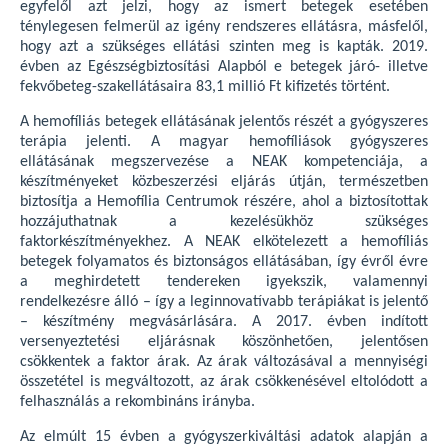
egyfelől azt jelzi, hogy az ismert betegek esetében
ténylegesen felmerül az igény rendszeres ellátásra, másfelől,
hogy azt a szükséges ellátási szinten meg is kapták. 2019.
évben az Egészségbiztosítási Alapból e betegek járó- illetve
fekvőbeteg-szakellátásaira 83,1 millió Ft kifizetés történt.
A hemofíliás betegek ellátásának jelentős részét a gyógyszeres
terápia jelenti. A magyar hemofíliások gyógyszeres
ellátásának megszervezése a NEAK kompetenciája, a
készítményeket közbeszerzési eljárás útján, természetben
biztosítja a Hemofília Centrumok részére, ahol a biztosítottak
hozzájuthatnak a kezelésükhöz szükséges
faktorkészítményekhez. A NEAK elkötelezett a hemofíliás
betegek folyamatos és biztonságos ellátásában, így évről évre
a meghirdetett tendereken igyekszik, valamennyi
rendelkezésre álló – így a leginnovatívabb terápiákat is jelentő
– készítmény megvásárlására. A 2017. évben indított
versenyeztetési eljárásnak köszönhetően, jelentősen
csökkentek a faktor árak. Az árak változásával a mennyiségi
összetétel is megváltozott, az árak csökkenésével eltolódott a
felhasználás a rekombináns irányba.
Az elmúlt 15 évben a gyógyszerkiváltási adatok alapján a