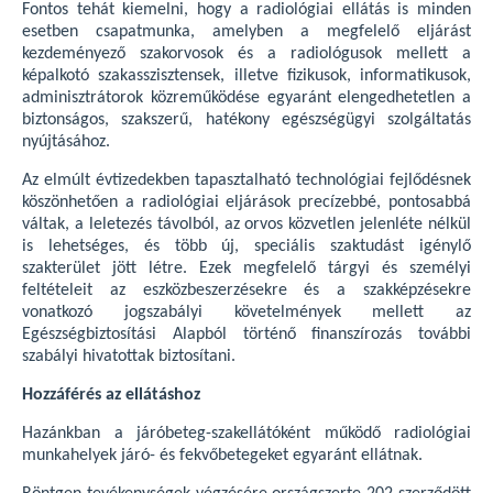
Fontos tehát kiemelni, hogy a radiológiai ellátás is minden
esetben csapatmunka, amelyben a megfelelő eljárást
kezdeményező szakorvosok és a radiológusok mellett a
képalkotó szakasszisztensek, illetve fizikusok, informatikusok,
adminisztrátorok közreműködése egyaránt elengedhetetlen a
biztonságos, szakszerű, hatékony egészségügyi szolgáltatás
nyújtásához.
Az elmúlt évtizedekben tapasztalható technológiai fejlődésnek
köszönhetően a radiológiai eljárások precízebbé, pontosabbá
váltak, a leletezés távolból, az orvos közvetlen jelenléte nélkül
is lehetséges, és több új, speciális szaktudást igénylő
szakterület jött létre. Ezek megfelelő tárgyi és személyi
feltételeit az eszközbeszerzésekre és a szakképzésekre
vonatkozó jogszabályi követelmények mellett az
Egészségbiztosítási Alapból történő finanszírozás további
szabályi hivatottak biztosítani.
Hozzáférés az ellátáshoz
Hazánkban a járóbeteg-szakellátóként működő radiológiai
munkahelyek járó- és fekvőbetegeket egyaránt ellátnak.