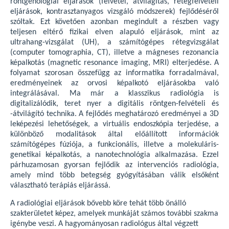
röntgenológiai eljárások (felvétel, átvilágítás, rétegfelvételi
eljárások, kontrasztanyagos vizsgáló módszerek) fejlődéséről
szóltak. Ezt követően azonban megindult a részben vagy
teljesen eltérő fizikai elven alapuló eljárások, mint az
ultrahang-vizsgálat (UH), a számítógépes rétegvizsgálat
(computer tomographia, CT), illetve a mágneses rezonancia
képalkotás (magnetic resonance imaging, MRI) elterjedése. A
folyamat szorosan összefügg az informatika forradalmával,
eredményeinek az orvosi képalkotó eljárásokba való
integrálásával. Ma már a klasszikus radiológia is
digitalizálódik, teret nyer a digitális röntgen-felvételi és
-átvilágító technika. A fejlődés meghatározó eredményei a 3D
leképezési lehetőségek, a virtuális endoszkópia terjedése, a
különböző modalitások által előállított információk
számítógépes fúziója, a funkcionális, illetve a molekuláris-
genetikai képalkotás, a nanotechnológia alkalmazása. Ezzel
párhuzamosan gyorsan fejlődik az intervenciós radiológia,
amely mind több betegség gyógyításában válik elsőként
választható terápiás eljárássá.
A radiológiai eljárások bővebb köre tehát több önálló
szakterületet képez, amelyek munkáját számos további szakma
igénybe veszi. A hagyományosan radiológus által végzett