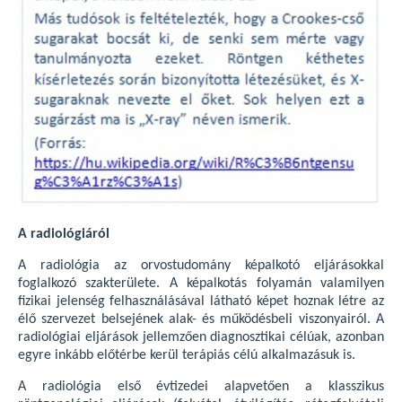
A radiológiáról
A radiológia az orvostudomány képalkotó eljárásokkal
foglalkozó szakterülete. A képalkotás folyamán valamilyen
fizikai jelenség felhasználásával látható képet hoznak létre az
élő szervezet belsejének alak- és működésbeli viszonyairól. A
radiológiai eljárások jellemzően diagnosztikai célúak, azonban
egyre inkább előtérbe kerül terápiás célú alkalmazásuk is.
A radiológia első évtizedei alapvetően a klasszikus