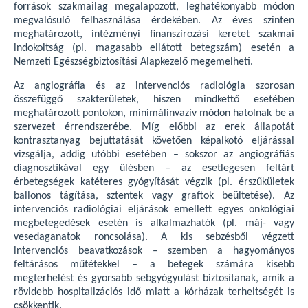
források szakmailag megalapozott, leghatékonyabb módon
megvalósuló felhasználása érdekében. Az éves szinten
meghatározott, intézményi finanszírozási keretet szakmai
indokoltság (pl. magasabb ellátott betegszám) esetén a
Nemzeti Egészségbiztosítási Alapkezelő megemelheti.
Az angiográfia és az intervenciós radiológia szorosan
összefüggő szakterületek, hiszen mindkettő esetében
meghatározott pontokon, minimálinvazív módon hatolnak be a
szervezet érrendszerébe. Míg előbbi az erek állapotát
kontrasztanyag bejuttatását követően képalkotó eljárással
vizsgálja, addig utóbbi esetében – sokszor az angiográfiás
diagnosztikával egy ülésben – az esetlegesen feltárt
érbetegségek katéteres gyógyítását végzik (pl. érszűkületek
ballonos tágítása, sztentek vagy graftok beültetése). Az
intervenciós radiológiai eljárások emellett egyes onkológiai
megbetegedések esetén is alkalmazhatók (pl. máj- vagy
vesedaganatok roncsolása). A kis sebzésből végzett
intervenciós beavatkozások – szemben a hagyományos
feltárásos műtétekkel – a betegek számára kisebb
megterhelést és gyorsabb sebgyógyulást biztosítanak, amik a
rövidebb hospitalizációs idő miatt a kórházak terheltségét is
csökkentik.