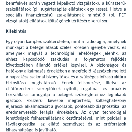
bennfekvés során végzett képalkotó vizsgálatok), a kúraszerű-
szakellátások (pl. sugárterápiás ellátások egy része), illetve a
speciális finanszírozású szakellátásnak minősülő (pl. PET
vizsgálatok) ellátások költségének térítésére kerül sor.
Kitekintés
Egy olyan komplex szakterületen, mint a radiológia, amelynek
munkáját a betegellátások széles körében igénybe veszik, és
amelynek magvát a technológiai lehetőségek jelentik, az
ehhez kapcsolódó szaktudás a folyamatos fejlődés
következtében állandó értéket képvisel. A biztonságos és
hatékony alkalmazás érdekében a megfelelő készségek mellett
a naprakész szakmai bizonyítékok és a szükséges infrastruktúra
biztosítása meghatározó. Ennek felismerése, illetve az
ellátórendszer szereplőinek nyitott, rugalmas és proaktív
hozzáállása támogatja a betegek szükségleteihez leginkább
igazodó, korszerű, kevésbé megterhelő, költséghatékony
eljárások alkalmazását a gyorsabb, pontosabb diagnosztika, az
eredményesebb terápia érdekében. Az olyan technológiai
lehetőségek felhasználásának ösztönzésével, mint például a
távdiagnosztika, az ellátó személyzet és az erőforrások
kihasználtsága is javítható.