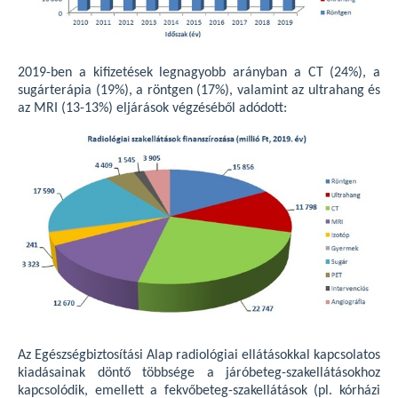
2019-ben a kifizetések legnagyobb arányban a CT (24%), a
sugárterápia (19%), a röntgen (17%), valamint az ultrahang és
az MRI (13-13%) eljárások végzéséből adódott:
Az Egészségbiztosítási Alap radiológiai ellátásokkal kapcsolatos
kiadásainak döntő többsége a járóbeteg-szakellátásokhoz
kapcsolódik, emellett a fekvőbeteg-szakellátások (pl. kórházi