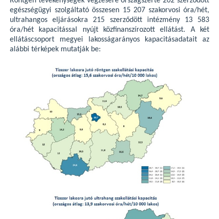
Röntgen tevékenységek végzésére országszerte 202 szerződött
egészségügyi szolgáltató összesen 15 207 szakorvosi óra/hét,
ultrahangos eljárásokra 215 szerződött intézmény 13 583
óra/hét kapacitással nyújt közfinanszírozott ellátást. A két
ellátáscsoport megyei lakosságarányos kapacitásadatait az
alábbi térképek mutatják be: