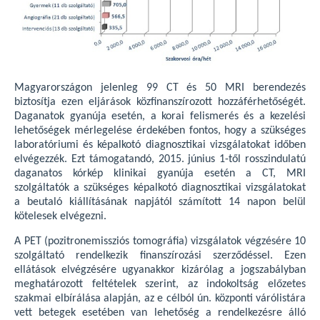
Magyarországon jelenleg 99 CT és 50 MRI berendezés
biztosítja ezen eljárások közfinanszírozott hozzáférhetőségét.
Daganatok gyanúja esetén, a korai felismerés és a kezelési
lehetőségek mérlegelése érdekében fontos, hogy a szükséges
laboratóriumi és képalkotó diagnosztikai vizsgálatokat időben
elvégezzék. Ezt támogatandó, 2015. június 1-től rosszindulatú
daganatos kórkép klinikai gyanúja esetén a CT, MRI
szolgáltatók a szükséges képalkotó diagnosztikai vizsgálatokat
a beutaló kiállításának napjától számított 14 napon belül
kötelesek elvégezni.
A PET (pozitronemissziós tomográfia) vizsgálatok végzésére 10
szolgáltató rendelkezik finanszírozási szerződéssel. Ezen
ellátások elvégzésére ugyanakkor kizárólag a jogszabályban
meghatározott feltételek szerint, az indokoltság előzetes
szakmai elbírálása alapján, az e célból ún. központi várólistára
vett betegek esetében van lehetőség a rendelkezésre álló