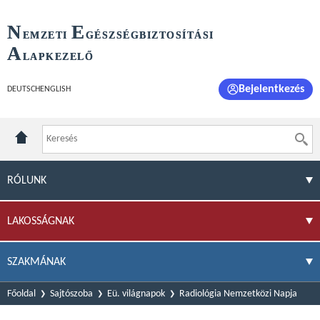
N
E
EMZETI
GÉSZSÉGBIZTOSÍTÁSI
A
LAPKEZELŐ
Bejelentkezés
DEUTSCH
ENGLISH
RÓLUNK
LAKOSSÁGNAK
SZAKMÁNAK
Főoldal
Sajtószoba
Eü. világnapok
Radiológia Nemzetközi Napja