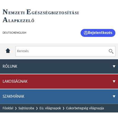
N
E
EMZETI
GÉSZSÉGBIZTOSÍTÁSI
A
LAPKEZELŐ
Bejelentkezés
DEUTSCH
ENGLISH
RÓLUNK
LAKOSSÁGNAK
SZAKMÁNAK
Főoldal
Sajtószoba
Eü. világnapok
Cukorbetegség világnapja