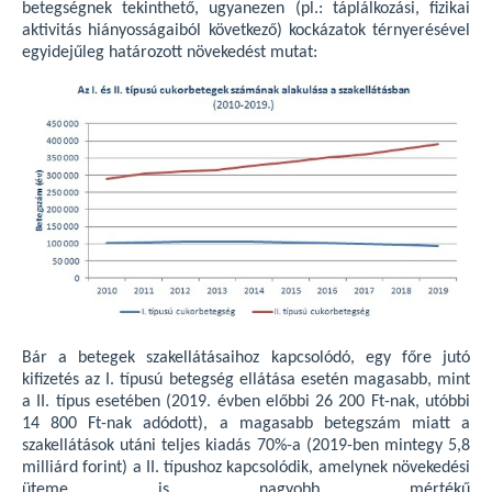
betegségnek tekinthető, ugyanezen (pl.: táplálkozási, fizikai
aktivitás hiányosságaiból következő) kockázatok térnyerésével
egyidejűleg határozott növekedést mutat:
Bár a betegek szakellátásaihoz kapcsolódó, egy főre jutó
kifizetés az I. típusú betegség ellátása esetén magasabb, mint
a II. típus esetében (2019. évben előbbi 26 200 Ft-nak, utóbbi
14 800 Ft-nak adódott), a magasabb betegszám miatt a
szakellátások utáni teljes kiadás 70%-a (2019-ben mintegy 5,8
milliárd forint) a II. típushoz kapcsolódik, amelynek növekedési
üteme is nagyobb mértékű