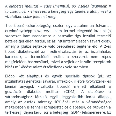
A diabetes mellitus – édes (mellitus), bő vizelés (diabinein =
túlcsordulás) – elnevezés a betegség egy tünetére utal, mivel a
vizeletben cukor jelenhet meg.
1-es típusú cukorbetegség esetén egy autoimmun folyamat
eredményeképp a szervezet nem termel elegendő inzulint (a
szervezet immunrendszere a hasnyálmirigy inzulint termelő
béta-sejtjei ellen fordul, ez az inzulintermelésben zavart okoz),
amely a glükóz sejtekbe való beépülését segítené elő. A 2-es
típusú diabétesznél az inzulinelválasztás és az inzulinhatás
károsodik, a termelődő inzulint a szervezet nem képes
megfelelően hasznosítani, mivel a sejtek az inzulin-receptorok
hibás működése miatt érzéketlenek vele szemben.
Előbbi két alaptípus és egyéb speciális típusok (pl.: az
inzulinhatás genetikai zavarai, infekciók, illetve gyógyszerek és
kémiai anyagok kiváltotta típusok) mellett elkülönül a
gesztációs diabetes mellitus (GDM). A diabétesz a
várandóssághoz társuló egyik leggyakoribb kóros állapot,
amely az esetek mintegy 10%-ánál már a várandósságot
megelőzően is fennáll (pregesztációs diabetes), de 90%-ban a
terhesség idején kerül sor a betegség (GDM) felismerésére. Ez