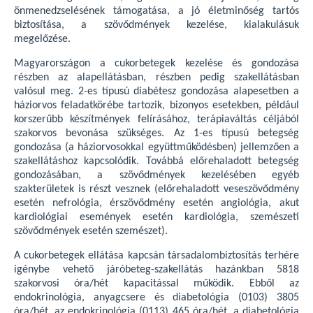
önmenedzselésének támogatása, a jó életminőség tartós
biztosítása, a szövődmények kezelése, kialakulásuk
megelőzése.
Magyarországon a cukorbetegek kezelése és gondozása
részben az alapellátásban, részben pedig szakellátásban
valósul meg. 2-es típusú diabétesz gondozása alapesetben a
háziorvos feladatkörébe tartozik, bizonyos esetekben, például
korszerűbb készítmények felírásához, terápiaváltás céljából
szakorvos bevonása szükséges. Az 1-es típusú betegség
gondozása (a háziorvosokkal együttműködésben) jellemzően a
szakellátáshoz kapcsolódik. Továbbá előrehaladott betegség
gondozásában, a szövődmények kezelésében egyéb
szakterületek is részt vesznek (előrehaladott veseszövődmény
esetén nefrológia, érszövődmény esetén angiológia, akut
kardiológiai események esetén kardiológia, szemészeti
szövődmények esetén szemészet).
A cukorbetegek ellátása kapcsán társadalombiztosítás terhére
igénybe vehető járóbeteg-szakellátás hazánkban 5818
szakorvosi óra/hét kapacitással működik. Ebből az
endokrinológia, anyagcsere és diabetológia (0103) 3805
óra/hét, az endokrinológia (0113) 465 óra/hét, a diabetológia