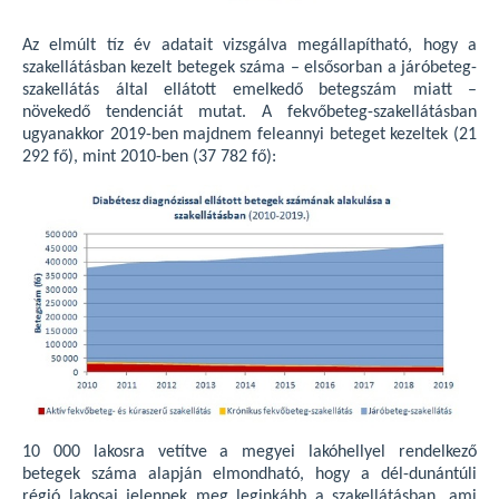
Az elmúlt tíz év adatait vizsgálva megállapítható, hogy a
szakellátásban kezelt betegek száma – elsősorban a járóbeteg-
szakellátás által ellátott emelkedő betegszám miatt –
növekedő tendenciát mutat. A fekvőbeteg-szakellátásban
ugyanakkor 2019-ben majdnem feleannyi beteget kezeltek (21
292 fő), mint 2010-ben (37 782 fő):
10 000 lakosra vetítve a megyei lakóhellyel rendelkező
betegek száma alapján elmondható, hogy a dél-dunántúli
régió lakosai jelennek meg leginkább a szakellátásban, ami