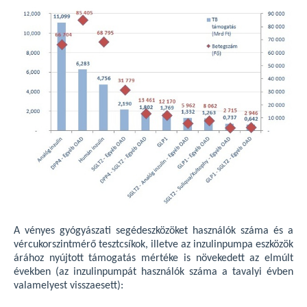
A vényes gyógyászati segédeszközöket használók száma és a
vércukorszintmérő tesztcsíkok, illetve az inzulinpumpa eszközök
árához nyújtott támogatás mértéke is növekedett az elmúlt
években (az inzulinpumpát használók száma a tavalyi évben
valamelyest visszaesett):