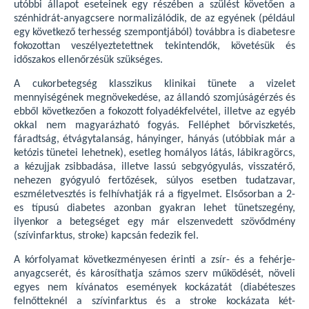
utóbbi állapot eseteinek egy részében a szülést követően a
szénhidrát-anyagcsere normalizálódik, de az egyének (például
egy következő terhesség szempontjából) továbbra is diabetesre
fokozottan veszélyeztetettnek tekintendők, követésük és
időszakos ellenőrzésük szükséges.
A cukorbetegség klasszikus klinikai tünete a vizelet
mennyiségének megnövekedése, az állandó szomjúságérzés és
ebből következően a fokozott folyadékfelvétel, illetve az egyéb
okkal nem magyarázható fogyás. Felléphet bőrviszketés,
fáradtság, étvágytalanság, hányinger, hányás (utóbbiak már a
ketózis tünetei lehetnek), esetleg homályos látás, lábikragörcs,
a kézujjak zsibbadása, illetve lassú sebgyógyulás, visszatérő,
nehezen gyógyuló fertőzések, súlyos esetben tudatzavar,
eszméletvesztés is felhívhatják rá a figyelmet. Elsősorban a 2-
es típusú diabetes azonban gyakran lehet tünetszegény,
ilyenkor a betegséget egy már elszenvedett szövődmény
(szívinfarktus, stroke) kapcsán fedezik fel.
A kórfolyamat következményesen érinti a zsír- és a fehérje-
anyagcserét, és károsíthatja számos szerv működését, növeli
egyes nem kívánatos események kockázatát (diabéteszes
felnőtteknél a szívinfarktus és a stroke kockázata két-