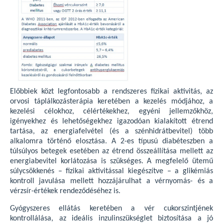
Előbbiek közt legfontosabb a rendszeres fizikai aktivitás, az
orvosi táplálkozásterápia keretében a kezelés módjához, a
kezelési célokhoz, célértékekhez, egyéni jellemzőkhöz,
igényekhez és lehetőségekhez igazodóan kialakított étrend
tartása, az energiafelvétel (és a szénhidrátbevitel) több
alkalomra történő elosztása. A 2-es típusú diabéteszben a
túlsúlyos betegek esetében az étrend összeállítása mellett az
energiabevitel korlátozása is szükséges. A megfelelő ütemű
súlycsökkenés – fizikai aktivitással kiegészítve – a glikémiás
kontroll javulása mellett hozzájárulhat a vérnyomás- és a
vérzsír-értékek rendeződéséhez is.
Gyógyszeres ellátás keretében a vér cukorszintjének
kontrollálása, az ideális inzulinszükséglet biztosítása a jó