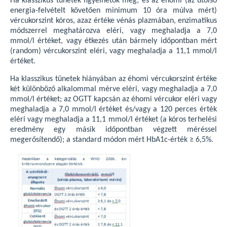
Ha klasszikus tünetek figyelhetők meg, és az éhomi (az utolsó
energia-felvételt követően minimum 10 óra múlva mért)
vércukorszint kóros, azaz értéke vénás plazmában, enzimatikus
módszerrel meghatározva eléri, vagy meghaladja a 7,0
mmol/l értéket, vagy étkezés után bármely időpontban mért
(random) vércukorszint eléri, vagy meghaladja a 11,1 mmol/l
értéket.
Ha klasszikus tünetek hiányában az éhomi vércukorszint értéke
két különböző alkalommal mérve eléri, vagy meghaladja a 7,0
mmol/l értéket; az OGTT kapcsán az éhomi vércukor eléri vagy
meghaladja a 7,0 mmol/l értéket és/vagy a 120 perces érték
eléri vagy meghaladja a 11,1 mmol/l értéket (a kóros terhelési
eredmény egy másik időpontban végzett méréssel
megerősítendő); a standard módon mért HbA1c-érték ≥ 6,5%.