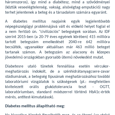
háromszoros), így mind a diabétesz, mind a szövődményei
(köztük veseelégtelenség, vakság, alsóvégtag-amputáció) nagy
terhet jelentenek a beteg és a társadalom számára egyaránt.
A diabetes mellitus napjaink egyik legjelentősebb
népegészségügyi problémájává vált és előkelő helyet foglal el
a nem fertőző ún. "civilizációs" betegségek sorában. Az IDF
szerint 2015-ben (a 20-79 éves egyének körében) 415 millióra
tartott betegszám emelkedését 2040-re 642 millióra
becsülték, ugyanakkor aktuálisan már 463 millió beteget
tartanak számon. A betegszám az alacsony és közepes
jövedelmű országokban gyorsabb ütemű növekedést mutat.
Diabetesre utaló tünetek fennállása esetén vércukor-
meghatározás indokolt, de a szénhidrátanyagcsere-zavar
stádiumának, a betegség típusának meghatározásához további
laboratóriumi vizsgálatok is szükségesek (pl.: megfelelően
kivitelezett orális glukóztolerancia teszt - OGTT,
laboratóriumban, standard módszerrel történő HbA1c-érték
mérés, antitest-kimutatások).
Diabetes mellitus állapítható meg: