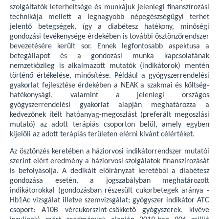
szolgáltatók leterheltsége és munkájuk jelenlegi finanszírozási
technikája mellett a legnagyobb népegészségügyi terhet
jelentő betegségek, így a diabétesz hatékony, minőségi
gondozási tevékenysége érdekében is további ösztönzőrendszer
bevezetésére került sor. Ennek legfontosabb aspektusa a
betegállapot és a gondozási munka kapcsolatának
nemzetközileg is alkalmazott mutatók (indikátorok) mentén
történő értékelése, minősítése. Például a gyógyszerrendelési
gyakorlat fejlesztése érdekében a NEAK a szakmai és költség-
hatékonysági, valamint a jelenlegi országos
gyógyszerrendelési gyakorlat alapján meghatározza a
kedvezőnek ítélt hatóanyag-megoszlást (preferált megoszlási
mutató) az adott terápiás csoporton belül, amely egyben
kijelöli az adott terápiás területen elérni kívánt célértéket.
Az ösztönzés keretében a háziorvosi indikátorrendszer mutatói
szerint elért eredmény a háziorvosi szolgálatok finanszírozását
is befolyásolja. A dedikált előirányzat keretéből a diabétesz
gondozása esetén, a jogszabályban meghatározott
indikátorokkal (gondozásban részesült cukorbetegek aránya -
Hb1Ac vizsgálat illetve szemvizsgálat; gyógyszer indikátor ATC
csoport: A10B vércukorszint-csökkető gyógyszerek, kivéve