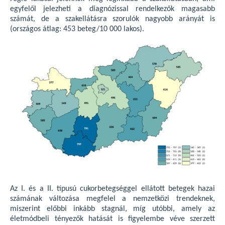
egyfelől jelezheti a diagnózissal rendelkezők magasabb
számát, de a szakellátásra szorulók nagyobb arányát is
(országos átlag: 453 beteg/10 000 lakos).
Az I. és a II. típusú cukorbetegséggel ellátott betegek hazai
számának változása megfelel a nemzetközi trendeknek,
miszerint előbbi inkább stagnál, míg utóbbi, amely az
életmódbeli tényezők hatását is figyelembe véve szerzett