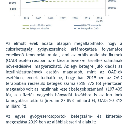
Az elmúlt évek adatai alapján megállapítható, hogy a
cukorbetegség gyógyszereinek ártámogatása folyamatos
emelkedő tendenciát mutat, ami az orális antidiabetikumok
(OAD) esetén részben az e készítményekkel kezeltek számának
növekedésével magyarázható. Az egy betegre jutó kiadás az
inzulinkészítmények esetén magasabb, mint az OAD-ok
esetében, ennek tudható be, hogy bár 2019-ben az OAD
terápiában részesülő betegek száma (518 772 fő) jelentősen
magasabb volt az inzulinnak kezelt betegek számánál (197 405
fő), a kifizetés nagyobb hányadát továbbra is az inzulinok
támogatása tette ki (inzulin: 27 893 milliárd Ft, OAD: 20 312
milliárd Ft).
Az egyes gyógyszercsoportok betegszám- és kifizetés-
megoszlása 2019-ben az alábbiak szerint alakult: