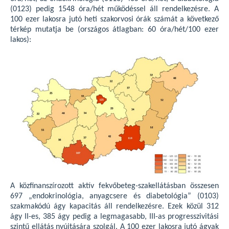
(0123) pedig 1548 óra/hét működéssel áll rendelkezésre. A
100 ezer lakosra jutó heti szakorvosi órák számát a következő
térkép mutatja be (országos átlagban: 60 óra/hét/100 ezer
lakos):
A közfinanszírozott aktív fekvőbeteg-szakellátásban összesen
697 „endokrinológia, anyagcsere és diabetológia” (0103)
szakmakódú ágy kapacitás áll rendelkezésre. Ezek közül 312
ágy II-es, 385 ágy pedig a legmagasabb, III-as progresszivitási
szintű ellátás nyújtására szolgál. A 100 ezer lakosra jutó ágyak