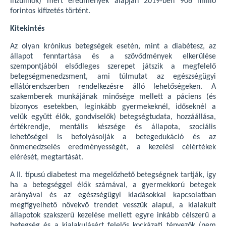
inzulinok) mért eredmények alapján 2019-ben 906 millió
forintos kifizetés történt.
Kitekintés
Az olyan krónikus betegségek esetén, mint a diabétesz, az
állapot fenntartása és a szövődmények elkerülése
szempontjából elsődleges szerepet játszik a megfelelő
betegségmenedzsment, ami túlmutat az egészségügyi
ellátórendszerben rendelkezésre álló lehetőségeken. A
szakemberek munkájának minősége mellett a páciens (és
bizonyos esetekben, leginkább gyermekeknél, időseknél a
velük együtt élők, gondviselők) betegségtudata, hozzáállása,
értékrendje, mentális készsége és állapota, szociális
lehetőségei is befolyásolják a betegedukáció és az
önmenedzselés eredményességét, a kezelési célértékek
elérését, megtartását.
A II. típusú diabetest ma megelőzhető betegségnek tartják, így
ha a betegséggel élők számával, a gyermekkorú betegek
arányával és az egészségügyi kiadásokkal kapcsolatban
megfigyelhető növekvő trendet vesszük alapul, a kialakult
állapotok szakszerű kezelése mellett egyre inkább célszerű a
betegség és a kialakulásért felelős kockázati tényezők (nem