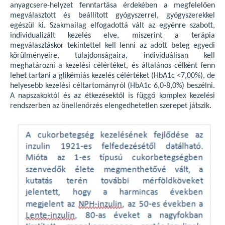
anyagcsere-helyzet fenntartása érdekében a megfelelően
megválasztott és beállított gyógyszerrel, gyógyszerekkel
egészül ki. Szakmailag elfogadottá vált az egyénre szabott,
individualizált kezelés elve, miszerint a terápia
megválasztáskor tekintettel kell lenni az adott beteg egyedi
körülményeire, tulajdonságaira, individuálisan kell
meghatározni a kezelési célértéket, és általános célként fenn
lehet tartani a glikémiás kezelés célértéket (HbA1c <7,00%), de
helyesebb kezelési céltartományról (HbA1c 6,0-8,0%) beszélni.
A napszakoktól és az étkezésektől is függő komplex kezelési
rendszerben az önellenőrzés elengedhetetlen szerepet játszik.