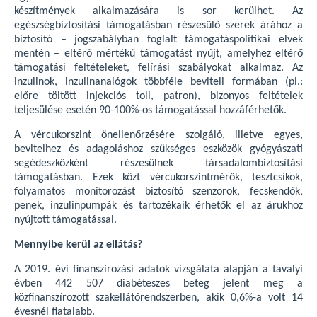
készítmények alkalmazására is sor kerülhet. Az
egészségbiztosítási támogatásban részesülő szerek árához a
biztosító – jogszabályban foglalt támogatáspolitikai elvek
mentén – eltérő mértékű támogatást nyújt, amelyhez eltérő
támogatási feltételeket, felírási szabályokat alkalmaz. Az
inzulinok, inzulinanalógok többféle beviteli formában (pl.:
előre töltött injekciós toll, patron), bizonyos feltételek
teljesülése esetén 90-100%-os támogatással hozzáférhetők.
A vércukorszint önellenőrzésére szolgáló, illetve egyes,
bevitelhez és adagoláshoz szükséges eszközök gyógyászati
segédeszközként részesülnek társadalombiztosítási
támogatásban. Ezek közt vércukorszintmérők, tesztcsíkok,
folyamatos monitorozást biztosító szenzorok, fecskendők,
penek, inzulinpumpák és tartozékaik érhetők el az árukhoz
nyújtott támogatással.
Mennyibe kerül az ellátás?
A 2019. évi finanszírozási adatok vizsgálata alapján a tavalyi
évben 442 507 diabéteszes beteg jelent meg a
közfinanszírozott szakellátórendszerben, akik 0,6%-a volt 14
évesnél fiatalabb.