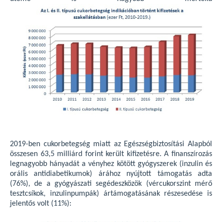
2019-ben cukorbetegség miatt az Egészségbiztosítási Alapból
összesen 63,5 milliárd forint került kifizetésre. A finanszírozás
legnagyobb hányadát a vényhez kötött gyógyszerek (inzulin és
orális antidiabetikumok) árához nyújtott támogatás adta
(76%), de a gyógyászati segédeszközök (vércukorszint mérő
tesztcsíkok, inzulinpumpák) ártámogatásának részesedése is
jelentős volt (11%):