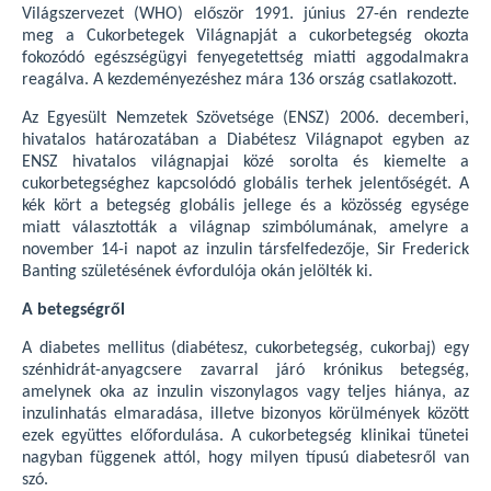
Világszervezet (WHO) először 1991. június 27-én rendezte
meg a Cukorbetegek Világnapját a cukorbetegség okozta
fokozódó egészségügyi fenyegetettség miatti aggodalmakra
reagálva. A kezdeményezéshez mára 136 ország csatlakozott.
Az Egyesült Nemzetek Szövetsége (ENSZ) 2006. decemberi,
hivatalos határozatában a Diabétesz Világnapot egyben az
ENSZ hivatalos világnapjai közé sorolta és kiemelte a
cukorbetegséghez kapcsolódó globális terhek jelentőségét. A
kék kört a betegség globális jellege és a közösség egysége
miatt választották a világnap szimbólumának, amelyre a
november 14-i napot az inzulin társfelfedezője, Sir Frederick
Banting születésének évfordulója okán jelölték ki.
A betegségről
A diabetes mellitus (diabétesz, cukorbetegség, cukorbaj) egy
szénhidrát-anyagcsere zavarral járó krónikus betegség,
amelynek oka az inzulin viszonylagos vagy teljes hiánya, az
inzulinhatás elmaradása, illetve bizonyos körülmények között
ezek együttes előfordulása. A cukorbetegség klinikai tünetei
nagyban függenek attól, hogy milyen típusú diabetesről van
szó.