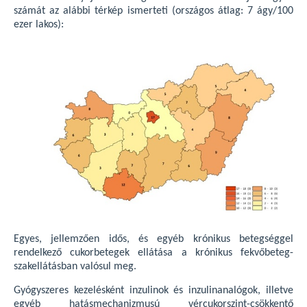
számát az alábbi térkép ismerteti (országos átlag: 7 ágy/100
ezer lakos):
Egyes, jellemzően idős, és egyéb krónikus betegséggel
rendelkező cukorbetegek ellátása a krónikus fekvőbeteg-
szakellátásban valósul meg.
Gyógyszeres kezelésként inzulinok és inzulinanalógok, illetve
egyéb hatásmechanizmusú vércukorszint-csökkentő