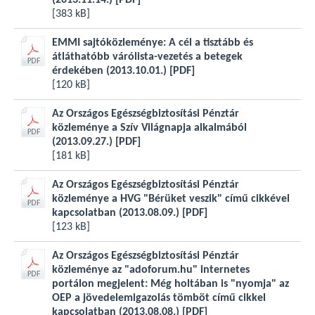
(2013.11.14.)
[PDF]
[383 kB]
EMMI sajtóközleménye: A cél a tisztább és
átláthatóbb várólista-vezetés a betegek
érdekében (2013.10.01.)
[PDF]
[120 kB]
Az Országos Egészségbiztosítási Pénztár
közleménye a Szív Világnapja alkalmából
(2013.09.27.)
[PDF]
[181 kB]
Az Országos Egészségbiztosítási Pénztár
közleménye a HVG "Bérüket veszik" című cikkével
kapcsolatban (2013.08.09.)
[PDF]
[123 kB]
Az Országos Egészségbiztosítási Pénztár
közleménye az "adoforum.hu" internetes
portálon megjelent: Még holtában is "nyomja" az
OEP a jövedelemigazolás tömböt című cikkel
kapcsolatban (2013.08.08.)
[PDF]