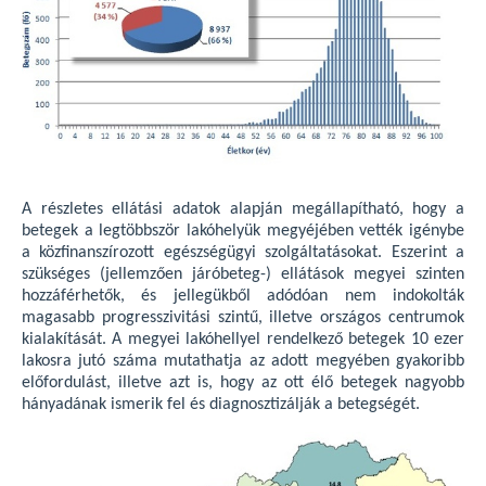
A részletes ellátási adatok alapján megállapítható, hogy a
betegek a legtöbbször lakóhelyük megyéjében vették igénybe
a közfinanszírozott egészségügyi szolgáltatásokat. Eszerint a
szükséges (jellemzően járóbeteg-) ellátások megyei szinten
hozzáférhetők, és jellegükből adódóan nem indokolták
magasabb progresszivitási szintű, illetve országos centrumok
kialakítását. A megyei lakóhellyel rendelkező betegek 10 ezer
lakosra jutó száma mutathatja az adott megyében gyakoribb
előfordulást, illetve azt is, hogy az ott élő betegek nagyobb
hányadának ismerik fel és diagnosztizálják a betegségét.