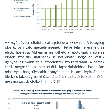
A vizsgált évben ellátottak átlagéletkora 78 év volt. A betegség
idős korban való megjelenésének, illetve felismerésének, az
életkorhoz és az Alzheimerhez köthető állapotoknak, illetve az
idősek szociális státusának is betudható, hogy ők veszik
igénybe leginkább az ellátórendszer szolgáltatásait. A nemek
közti megoszlás a nemzetközi tapasztalatokhoz hasonlóan
nőbetegek hangsúlyosabb arányát mutatja, ami leginkább az
időskorú lakosság nemi összetételének tudható be (több nő ér
meg magasabb életkort, mint férfi).