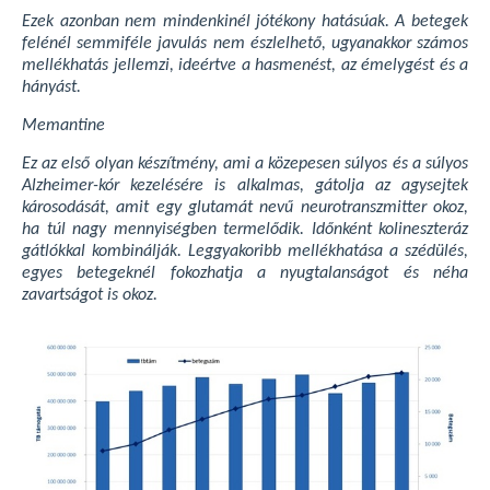
Ezek azonban nem mindenkinél jótékony hatásúak. A betegek
felénél semmiféle javulás nem észlelhető, ugyanakkor számos
mellékhatás jellemzi, ideértve a hasmenést, az émelygést és a
hányást.
Memantine
Ez az első olyan készítmény, ami a közepesen súlyos és a súlyos
Alzheimer-kór kezelésére is alkalmas, gátolja az agysejtek
károsodását, amit egy glutamát nevű neurotranszmitter okoz,
ha túl nagy mennyiségben termelődik. Időnként kolineszteráz
gátlókkal kombinálják. Leggyakoribb mellékhatása a szédülés,
egyes betegeknél fokozhatja a nyugtalanságot és néha
zavartságot is okoz.