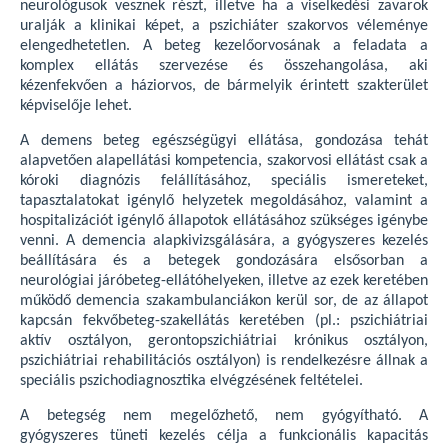
neurológusok vesznek részt, illetve ha a viselkedési zavarok
uralják a klinikai képet, a pszichiáter szakorvos véleménye
elengedhetetlen. A beteg kezelőorvosának a feladata a
komplex ellátás szervezése és összehangolása, aki
kézenfekvően a háziorvos, de bármelyik érintett szakterület
képviselője lehet.
A demens beteg egészségügyi ellátása, gondozása tehát
alapvetően alapellátási kompetencia, szakorvosi ellátást csak a
kóroki diagnózis felállításához, speciális ismereteket,
tapasztalatokat igénylő helyzetek megoldásához, valamint a
hospitalizációt igénylő állapotok ellátásához szükséges igénybe
venni. A demencia alapkivizsgálására, a gyógyszeres kezelés
beállítására és a betegek gondozására elsősorban a
neurológiai járóbeteg-ellátóhelyeken, illetve az ezek keretében
működő demencia szakambulanciákon kerül sor, de az állapot
kapcsán fekvőbeteg-szakellátás keretében (pl.: pszichiátriai
aktív osztályon, gerontopszichiátriai krónikus osztályon,
pszichiátriai rehabilitációs osztályon) is rendelkezésre állnak a
speciális pszichodiagnosztika elvégzésének feltételei.
A betegség nem megelőzhető, nem gyógyítható. A
gyógyszeres tüneti kezelés célja a funkcionális kapacitás