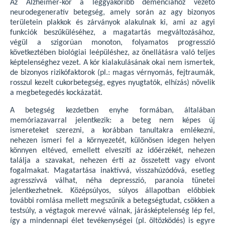
Az Alzheimer-kór a leggyakoribb demenciához vezető
neurodegeneratív betegség, amely során az agy bizonyos
területein plakkok és zárványok alakulnak ki, ami az agyi
funkciók beszűküléséhez, a magatartás megváltozásához,
végül a szigorúan monoton, folyamatos progresszió
következtében biológiai leépüléshez, az önellátásra való teljes
képtelenséghez vezet. A kór kialakulásának okai nem ismertek,
de bizonyos rizikófaktorok (pl.: magas vérnyomás, fejtraumák,
rosszul kezelt cukorbetegség, egyes nyugtatók, elhízás) növelik
a megbetegedés kockázatát.
A betegség kezdetben enyhe formában, általában
memóriazavarral jelentkezik: a beteg nem képes új
ismereteket szerezni, a korábban tanultakra emlékezni,
nehezen ismeri fel a környezetét, különösen idegen helyen
könnyen eltéved, emellett elveszíti az időérzékét, nehezen
találja a szavakat, nehezen érti az összetett vagy elvont
fogalmakat. Magatartása inaktívvá, visszahúzódóvá, esetleg
agresszívvá válhat, néha depresszió, paranoia tünetei
jelentkezhetnek. Középsúlyos, súlyos állapotban előbbiek
további romlása mellett megszűnik a betegségtudat, csökken a
testsúly, a végtagok merevvé válnak, járásképtelenség lép fel,
így a mindennapi élet tevékenységei (pl. öltözködés) is egyre