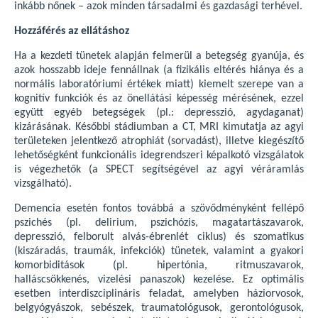
inkább nőnek – azok minden társadalmi és gazdasági terhével.
Hozzáférés az ellátáshoz
Ha a kezdeti tünetek alapján felmerül a betegség gyanúja, és
azok hosszabb ideje fennállnak (a fizikális eltérés hiánya és a
normális laboratóriumi értékek miatt) kiemelt szerepe van a
kognitív funkciók és az önellátási képesség mérésének, ezzel
együtt egyéb betegségek (pl.: depresszió, agydaganat)
kizárásának. Későbbi stádiumban a CT, MRI kimutatja az agyi
területeken jelentkező atrophiát (sorvadást), illetve kiegészítő
lehetőségként funkcionális idegrendszeri képalkotó vizsgálatok
is végezhetők (a SPECT segítségével az agyi véráramlás
vizsgálható).
Demencia esetén fontos továbbá a szövődményként fellépő
pszichés (pl. delirium, pszichózis, magatartászavarok,
depresszió, felborult alvás-ébrenlét ciklus) és szomatikus
(kiszáradás, traumák, infekciók) tünetek, valamint a gyakori
komorbiditások (pl. hipertónia, ritmuszavarok,
halláscsökkenés, vizelési panaszok) kezelése. Ez optimális
esetben interdiszciplináris feladat, amelyben háziorvosok,
belgyógyászok, sebészek, traumatológusok, gerontológusok,