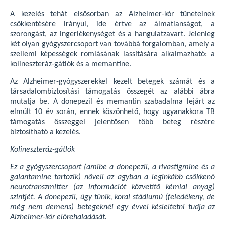
A kezelés tehát elsősorban az Alzheimer-kór tüneteinek
csökkentésére irányul, ide értve az álmatlanságot, a
szorongást, az ingerlékenységet és a hangulatzavart. Jelenleg
két olyan gyógyszercsoport van továbbá forgalomban, amely a
szellemi képességek romlásának lassítására alkalmazható: a
kolineszteráz-gátlók és a memantine.
Az Alzheimer-gyógyszerekkel kezelt betegek számát és a
társadalombiztosítási támogatás összegét az alábbi ábra
mutatja be. A donepezil és memantin szabadalma lejárt az
elmúlt 10 év során, ennek köszönhető, hogy ugyanakkora TB
támogatás összeggel jelentősen több beteg részére
biztosítható a kezelés.
Kolineszteráz-gátlók
Ez a gyógyszercsoport (amibe a donepezil, a rivastigmine és a
galantamine tartozik) növeli az agyban a leginkább csökkenő
neurotranszmitter (az információt közvetítő kémiai anyag)
szintjét. A donepezil, úgy tűnik, korai stádiumú (feledékeny, de
még nem demens) betegeknél egy évvel késleltetni tudja az
Alzheimer-kór előrehaladását.