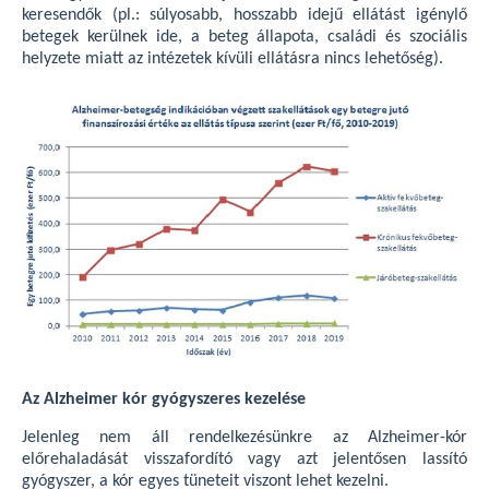
keresendők (pl.: súlyosabb, hosszabb idejű ellátást igénylő
betegek kerülnek ide, a beteg állapota, családi és szociális
helyzete miatt az intézetek kívüli ellátásra nincs lehetőség).
Az Alzheimer kór gyógyszeres kezelése
Jelenleg nem áll rendelkezésünkre az Alzheimer-kór
előrehaladását visszafordító vagy azt jelentősen lassító
gyógyszer, a kór egyes tüneteit viszont lehet kezelni.