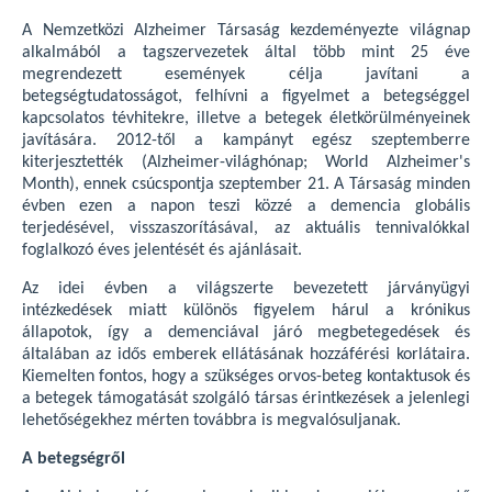
A Nemzetközi Alzheimer Társaság kezdeményezte világnap
alkalmából a tagszervezetek által több mint 25 éve
megrendezett események célja javítani a
betegségtudatosságot, felhívni a figyelmet a betegséggel
kapcsolatos tévhitekre, illetve a betegek életkörülményeinek
javítására. 2012-től a kampányt egész szeptemberre
kiterjesztették (Alzheimer-világhónap; World Alzheimer's
Month), ennek csúcspontja szeptember 21. A Társaság minden
évben ezen a napon teszi közzé a demencia globális
terjedésével, visszaszorításával, az aktuális tennivalókkal
foglalkozó éves jelentését és ajánlásait.
Az idei évben a világszerte bevezetett járványügyi
intézkedések miatt különös figyelem hárul a krónikus
állapotok, így a demenciával járó megbetegedések és
általában az idős emberek ellátásának hozzáférési korlátaira.
Kiemelten fontos, hogy a szükséges orvos-beteg kontaktusok és
a betegek támogatását szolgáló társas érintkezések a jelenlegi
lehetőségekhez mérten továbbra is megvalósuljanak.
A betegségről