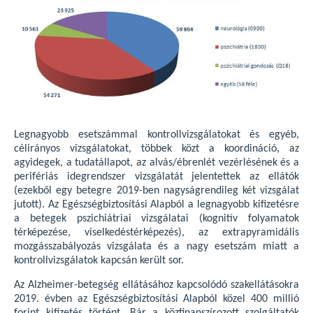
Legnagyobb esetszámmal kontrollvizsgálatokat és egyéb,
célirányos vizsgálatokat, többek közt a koordináció, az
agyidegek, a tudatállapot, az alvás/ébrenlét vezérlésének és a
perifériás idegrendszer vizsgálatát jelentettek az ellátók
(ezekből egy betegre 2019-ben nagyságrendileg két vizsgálat
jutott). Az Egészségbiztosítási Alapból a legnagyobb kifizetésre
a betegek pszichiátriai vizsgálatai (kognitív folyamatok
térképezése, viselkedéstérképezés), az extrapyramidális
mozgásszabályozás vizsgálata és a nagy esetszám miatt a
kontrollvizsgálatok kapcsán került sor.
Az Alzheimer-betegség ellátásához kapcsolódó szakellátásokra
2019. évben az Egészségbiztosítási Alapból közel 400 millió
forint kifizetés történt. Bár a közfinanszírozott szolgáltatók