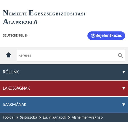
N
E
EMZETI
GÉSZSÉGBIZTOSÍTÁSI
A
LAPKEZELŐ
Bejelentkezés
DEUTSCH
ENGLISH
RÓLUNK
LAKOSSÁGNAK
SZAKMÁNAK
Főoldal
Sajtószoba
Eü. világnapok
Alzheimer-világnap