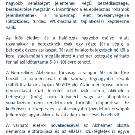
nagyobb nehézséget jelentenek. Végül beszédkészsége,
beszédértése megszűnik, inkontinencia és epilepsziás rohamok
jelentkezhetnek, a mindennapi élet tevékenységeire
(öltözködés, fürdés, WC-használat, táplálkozás) képtelenné
válik.
Az idős életkor és a halálozás nagyobb esélye miatt
ugyanakkor a betegeknek csak egy része járja végig a
betegség összes szakaszát. Társuló halálos betegségek nélkül a
korai stádiumában megállapított Alzheimer betegség várható
fennállási időtartama 5-8 (-10) évre tehető.
A Nemzetközi Alzheimer Társaság a világon 50 millió főre
becsüli a demenciával élők számát, legnagyobb részük
(külföldi adatok alapján 50-60%-uk) Alzheimer típusú primer
demenciával küzd. Jelentős lehet azok száma, akiknek a
betegsége (még) nem felismert, vagy az állapotukra
vonatkozóan nem rendelkeznek formális diagnózissal. Ez
különösen a közepes és az alacsonyabb jövedelmű országok
jellemzője, ugyanakkor a hazai adatok becslését is nehezíti.
A várható életkor növekedésével az Alzheimer okozta
demencia előfordulása és az ellátási szükségletek is egyre