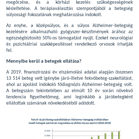
megőrzése, és a kórházi kezelés szükségességének
késleltetése. A terápiaválasztás szempontjából a betegség
súlyossági fokozatának meghatározása indokolt.
Az enyhe, a középsúlyos, és a súlyos Alzheimer-betegség
kezelésére alkalmazható gyógyszer-készítmények árához az
egészségbiztosító 50%-os támogatást nyújt. Ezeket neurológiai
és pszichiátriai szakképesítéssel rendelkező orvosok írhatják
fel.
Mennyibe kerül a betegek ellátása?
A 2019. finanszírozási év elszámolási adatai alapján összesen
13 514 beteg vett igénybe járó-illetve fekvőbeteg-szakellátást,
ahol az ápolást indokoló fődiagnózis Alzheimer-betegség volt.
A betegszám tekintetében az elmúlt 10 év során növekvő
tendencia figyelhetőmeg, ami leginkább a járóbetegként
ellátottak számának növekedéséből adódott.