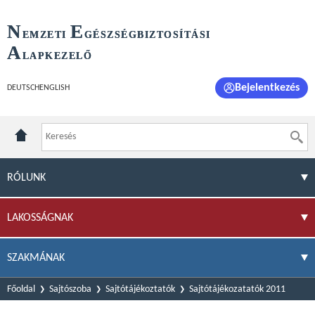
N
E
EMZETI
GÉSZSÉGBIZTOSÍTÁSI
A
LAPKEZELŐ
Bejelentkezés
DEUTSCH
ENGLISH
RÓLUNK
LAKOSSÁGNAK
SZAKMÁNAK
Főoldal
Sajtószoba
Sajtótájékoztatók
Sajtótájékozatatók 2011