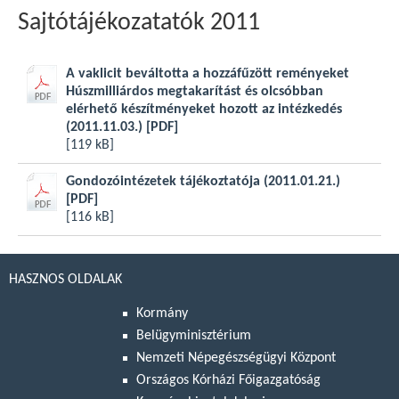
Sajtótájékozatatók 2011
A vaklicit beváltotta a hozzáfűzött reményeket
Húszmilliárdos megtakarítást és olcsóbban
elérhető készítményeket hozott az intézkedés
(2011.11.03.)
[PDF]
[119 kB]
Gondozóintézetek tájékoztatója (2011.01.21.)
[PDF]
[116 kB]
HASZNOS OLDALAK
Kormány
Belügyminisztérium
Nemzeti Népegészségügyi Központ
Országos Kórházi Főigazgatóság