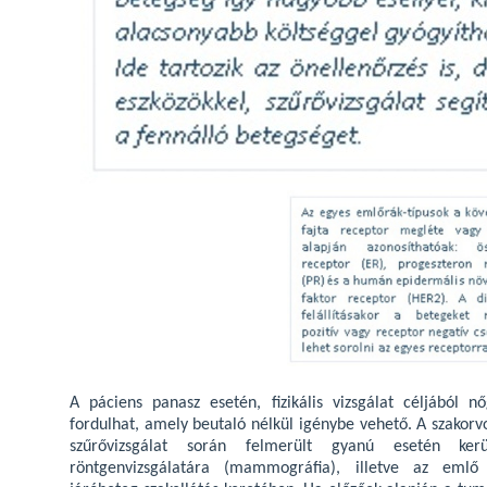
A páciens panasz esetén, fizikális vizsgálat céljából nő
fordulhat, amely beutaló nélkül igénybe vehető. A szakorvo
szűrővizsgálat során felmerült gyanú esetén ke
röntgenvizsgálatára (mammográfia), illetve az emlő u