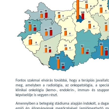
Fontos szakmai elvárás továbbá, hogy a terápiás javallat
meg, amelyben a radiológia, az onkopatológia, a speciál
klinikai onkológia (kemo-, endokrin-, immun- és szupport
képviselője is vegyen részt.
Amennyiben a betegség stádiuma alapján indokolt, a dagana
emlő ép állományának megőrzésével (emlőmegtartó műté