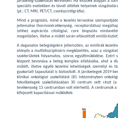
járóbeteg-szakellátás keretében. Ha előzőek alapján a tum
speciális esetekben és távoli áttétek helyeinek vizsgálat
(pl.: CT, MRI, PET/CT, csontszcintigráfia).
Mind a prognózis, mind a kezelés tervezése szempontjábó
jellemzése (hormonérzékenység, receptorstátusz megállap
(ehhez aspirációs citológiai, core biopsziás mintavét
megelőzően, illetve a műtét során eltávolított emlő(részlet)
A daganatos betegségekre jellemzően, az emlőrák kezelésé
előnyös a multidiszciplináris megközelítés, azaz a vizsgál
szakterületek folyamatos, szoros együttműködése. Ezért 
központ bevonása a beteg komplex ellátásába, ahol a dia
műtéti, illetve egyéb kezelési lehetőségek személyi és tá
gyakorlati tapasztalat is biztosított. A járóbetegek 2019-
klinikai onkológiai szakellátást (81 intézményben onkológi
fekvőbetegek szakellátásában 30 centrum vett részt (a
tevékenység 13 centrumban volt elérhető). A centrumok a 
kifejezett kapacitással működtek: