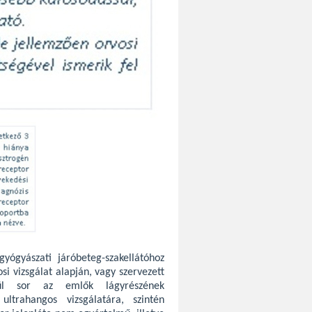
gyógyászati járóbeteg-szakellátóhoz
si vizsgálat alapján, vagy szervezett
rül sor az emlők lágyrészének
ltrahangos vizsgálatára, szintén