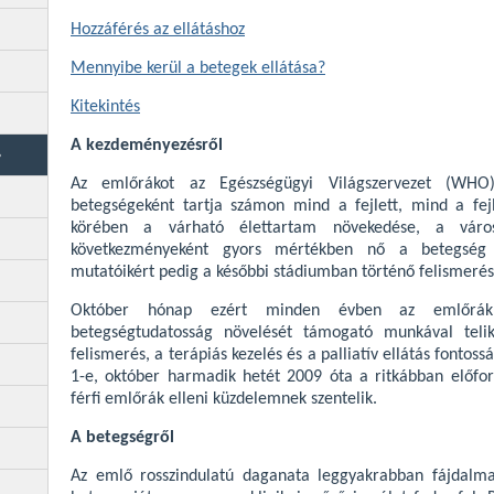
Hozzáférés az ellátáshoz
Mennyibe kerül a betegek ellátása?
Kitekintés
A kezdeményezésről
Az emlőrákot az Egészségügyi Világszervezet (WHO
betegségeként tartja számon mind a fejlett, mind a fej
körében a várható élettartam növekedése, a váro
következményeként gyors mértékben nő a betegség el
mutatóikért pedig a későbbi stádiumban történő felismerés
Október hónap ezért minden évben az emlőrák
betegségtudatosság növelését támogató munkával telik
felismerés, a terápiás kezelés és a palliatív ellátás fonto
1-e, október harmadik hetét 2009 óta a ritkábban előfor
férfi emlőrák elleni küzdelemnek szentelik
.
A betegségről
Az emlő rosszindulatú daganata leggyakrabban fájdalma