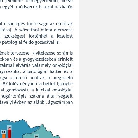
or jelenléte nem egyértelmű, illetve
ára egyéb módszerek is alkalmazhatók
l elsődleges fontosságú az emlőrák
ítása). A szövettani minta elemzése
el szükséges) történhet a kezelést
 patológiai feldolgozásával is.
nek tervezése, kivitelezése során is
atokban és a gyógykezelésben érintett
szakmai elvárás valamely onkológiai
gnosztika, a patológiai háttér és a
rgyi feltételei adottak, a megfelelő
ben 87 intézményben vehettek igénybe
ai gondozást), a klinikai onkológiai
 sugárterápia szakma által végzett
tavalyi évben az alábbi, ágyszámban