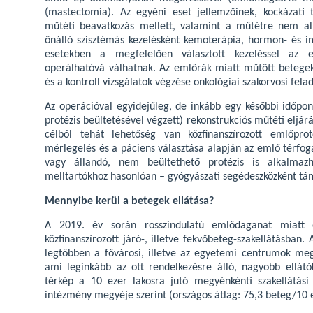
(mastectomia). Az egyéni eset jellemzőinek, kockázati
műtéti beavatkozás mellett, valamint a műtétre nem al
önálló szisztémás kezelésként kemoterápia, hormon- és i
esetekben a megfelelően választott kezeléssel az
operálhatóvá válhatnak. Az emlőrák miatt műtött betegek
és a kontroll vizsgálatok végzése onkológiai szakorvosi felad
Az operációval egyidejűleg, de inkább egy későbbi időpon
protézis beültetésével végzett) rekonstrukciós műtéti eljárá
célból tehát lehetőség van közfinanszírozott emlőprot
mérlegelés és a páciens választása alapján az emlő térfo
vagy állandó, nem beültethető protézis is alkalmaz
melltartókhoz hasonlóan – gyógyászati segédeszközként tá
Mennyibe kerül a betegek ellátása?
A 2019. év során rosszindulatú emlődaganat miatt 
közfinanszírozott járó-, illetve fekvőbeteg-szakellátásban
legtöbben a fővárosi, illetve az egyetemi centrumok meg
ami leginkább az ott rendelkezésre álló, nagyobb ellátó
térkép a 10 ezer lakosra jutó megyénkénti szakellátás
intézmény megyéje szerint (országos átlag: 75,3 beteg/10 e