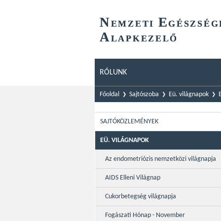
N
E
EMZETI
GÉSZSÉG
A
LAPKEZELŐ
RÓLUNK
Főoldal
Sajtószoba
Eü. világnapok
SAJTÓKÖZLEMÉNYEK
EÜ. VILÁGNAPOK
Az endometriózis nemzetközi világnapja
AIDS Elleni Világnap
Cukorbetegség világnapja
Fogászati Hónap - November