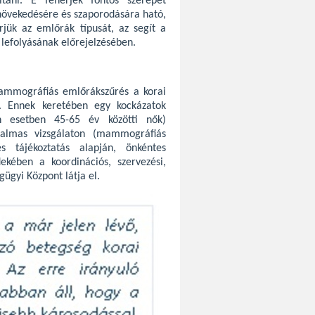
ítani. E fehérjék fontos szerepet
 növekedésére és szaporodására ható,
rjük az emlőrák típusát, az segít a
 lefolyásának előrejelzésében.
mammográfiás emlőrákszűrés a korai
. Ennek keretében egy kockázatok
en esetben 45-65 év közötti nők)
kalmas vizsgálaton (mammográfiás
s tájékoztatás alapján, önkéntes
ekében a koordinációs, szervezési,
ügyi Központ látja el.