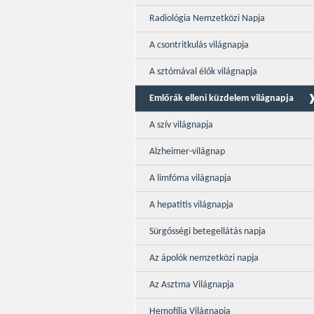
Radiológia Nemzetközi Napja
A csontritkulás világnapja
A sztómával élők világnapja
Emlőrák elleni küzdelem világnapja
A szív világnapja
Alzheimer-világnap
A limfóma világnapja
A hepatitis világnapja
Sürgősségi betegellátás napja
Az ápolók nemzetközi napja
Az Asztma Világnapja
Hemofília Világnapja