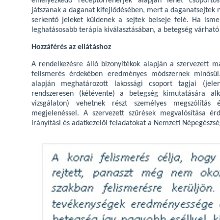
elhelyezkedő receptorfehérjék alapján lehet csoportos
játszanak a daganat kifejlődésében, mert a daganatsejtek
serkentő jeleket küldenek a sejtek belseje felé. Ha isme
leghatásosabb terápia kiválasztásában, a betegség várható
Hozzáférés az ellátáshoz
A rendelkezésre álló bizonyítékok alapján a szervezett 
felismerés érdekében eredményes módszernek minősül
alapján meghatározott lakossági csoport tagjai (jel
rendszeresen (kétévente) a betegség kimutatására al
vizsgálaton) vehetnek részt személyes megszólítás é
megjelenéssel. A szervezett szűrések megvalósítása érd
irányítási és adatkezelői feladatokat a Nemzeti Népegészség