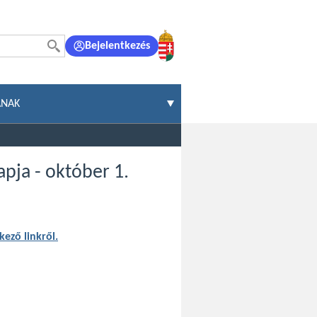
Bejelentkezés
ÁNAK
apja - október 1.
kező linkről.