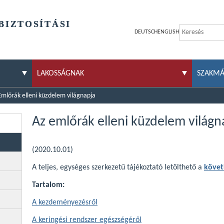
BIZTOSÍTÁSI
DEUTSCH
ENGLISH
LAKOSSÁGNAK
SZAKM
Emlőrák elleni küzdelem világnapja
Az emlőrák elleni küzdelem világn
(2020.10.01)
A teljes, egységes szerkezetű tájékoztató letölthető a
követ
Tartalom:
A kezdeményezésről
A keringési rendszer egészségéről