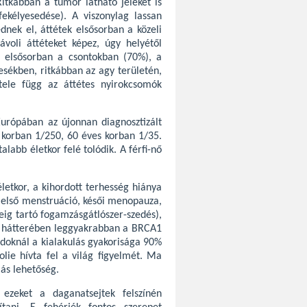
Ritkábban a tumor látható jeleket is
ekélyesedése). A viszonylag lassan
ek el, áttétek elsősorban a közeli
oli áttéteket képez, úgy helyétől
s elsősorban a csontokban (70%), a
sékben, ritkábban az agy területén,
ele függ az áttétes nyirokcsomók
urópában az újonnan diagnosztizált
 korban 1/250, 60 éves korban 1/35.
talabb életkor felé tolódik. A férfi-nő
életkor, a kihordott terhesség hiánya
i első menstruáció, késői menopauza,
deig tartó fogamzásgátlószer-szedés),
ák hátterében leggyakrabban a BRCA1
ódoknál a kialakulás gyakorisága 90%
olie hívta fel a világ figyelmét. Ma
iás lehetőség.
ezeket a daganatsejtek felszínén