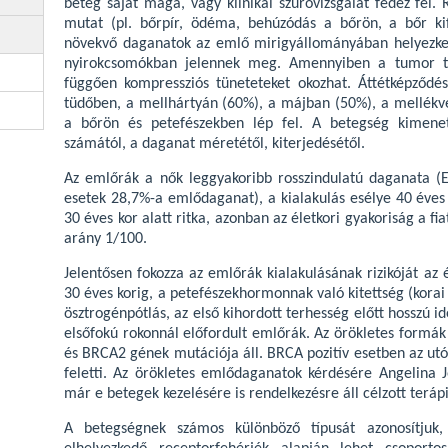
beteg saját maga, vagy klinikai szűrővizsgálat fedez fel. 
mutat (pl. bőrpír, ödéma, behúzódás a bőrön, a bőr kif
növekvő daganatok az emlő mirigyállományában helyezkedn
nyirokcsomókban jelennek meg. Amennyiben a tumor táv
függően kompressziós tüneteteket okozhat. Áttétképződé
tüdőben, a mellhártyán (60%), a májban (50%), a mellékve
a bőrön és petefészekben lép fel. A betegség kimenet
számától, a daganat méretétől, kiterjedésétől.
Az emlőrák a nők leggyakoribb rosszindulatú daganata (E
esetek 28,7%-a emlődaganat), a kialakulás esélye 40 éves
30 éves kor alatt ritka, azonban az életkori gyakoriság a fia
arány 1/100.
Jelentősen fokozza az emlőrák kialakulásának rizikóját az 
30 éves korig, a petefészekhormonnak való kitettség (kora
ösztrogénpótlás, az első kihordott terhesség előtt hosszú i
elsőfokú rokonnál előfordult emlőrák. Az örökletes form
és BRCA2 gének mutációja áll. BRCA pozitív esetben az ut
feletti. Az örökletes emlődaganatok kérdésére Angelina J
már e betegek kezelésére is rendelkezésre áll célzott teráp
A betegségnek számos különböző típusát azonosítjuk, 