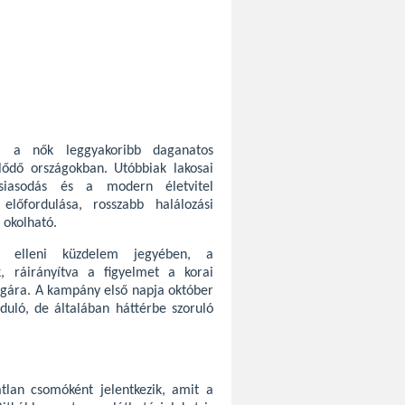
) a nők leggyakoribb daganatos
lődő országokban. Utóbbiak lakosai
siasodás és a modern életvitel
őfordulása, rosszabb halálozási
 okolható.
 elleni küzdelem jegyében, a
, ráirányítva a figyelmet a korai
sságára. A kampány első napja október
duló, de általában háttérbe szoruló
tlan csomóként jelentkezik, amit a