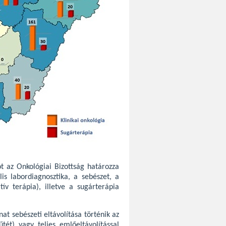
ot az Onkológiai Bizottság határozza
is labordiagnosztika, a sebészet, a
ív terápia), illetve a sugárterápia
t sebészeti eltávolítása történik az
t) vagy teljes emlőeltávolítással