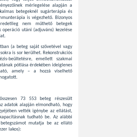
 tényezőinek mérlegelése alapján a
kalmas betegeknél sugárterápia és
mmunterápia is végezhető. Bizonyos
 eredetileg nem műthető betegek
 operáció utáni (adjuváns) kezelése
at.
tban (a beteg saját szövetével vagy
sokra is sor kerülhet. Rekonstrukciós
ézis-beültetésre, emellett szakmai
gatának pótlása érdekében ideiglenes
ható, amely – a hozzá viselhető
mogatott.
összesen 73 553 beteg részesült
. Az adatok alapján elmondható, hogy
yéjében vették igénybe az ellátást,
kapacitásnak tudható be. Az alábbi
i betegszámot mutatja be az ellátó
zer lakos):