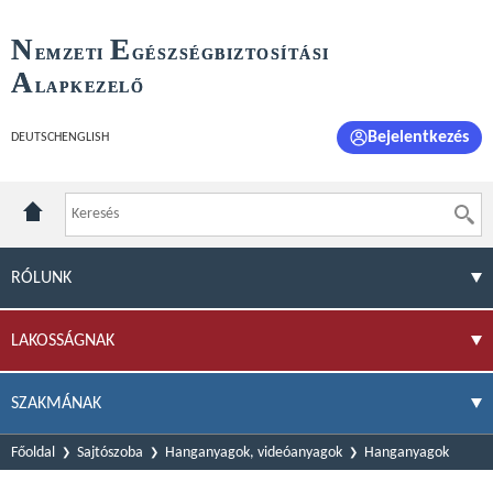
N
E
EMZETI
GÉSZSÉGBIZTOSÍTÁSI
A
LAPKEZELŐ
Bejelentkezés
DEUTSCH
ENGLISH
RÓLUNK
LAKOSSÁGNAK
SZAKMÁNAK
Főoldal
Sajtószoba
Hanganyagok, videóanyagok
Hanganyagok