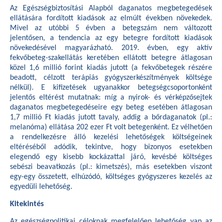
Az Egészségbiztosítási Alapból daganatos megbetegedések
ellátására fordított kiadások az elmúlt években növekedek.
Mivel az utóbbi 5 évben a betegszám nem változott
jelentősen, a tendencia az egy betegre fordított kiadások
növekedésével magyarázható. 2019. évben, egy aktív
fekvőbeteg-szakellátás keretében ellátott betegre átlagosan
közel 1,6 millió forint kiadás jutott (a fekvőbetegek részére
beadott, célzott terápiás gyógyszerkészítmények költsége
nélkül). E kifizetések ugyanakkor betegségcsoportonként
jelentős eltérést mutatnak: míg a nyirok- és vérképzősejtek
daganatos megbetegedéseire egy beteg esetében átlagosan
1,7 millió Ft kiadás jutott tavaly, addig a bőrdaganatok (pl.:
melanóma) ellátása 202 ezer Ft volt betegenként. Ez vélhetően
a rendelkezésre álló kezelési lehetőségek költségeinek
eltéréséből adódik, tekintve, hogy bizonyos esetekben
elegendő egy kisebb kockázattal járó, kevésbé költséges
sebészi beavatkozás (pl.: kimetszés), más esetekben viszont
egy-egy összetett, elhúzódó, költséges gyógyszeres kezelés az
egyedüli lehetőség.
Kitekintés
Az egészségpolitikai céloknak megfelelően lehetőség van az