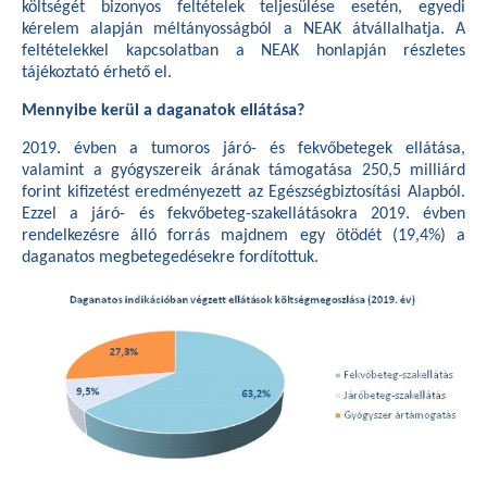
költségét bizonyos feltételek teljesülése esetén, egyedi
kérelem alapján méltányosságból a NEAK átvállalhatja. A
feltételekkel kapcsolatban a NEAK honlapján részletes
tájékoztató érhető el.
Mennyibe kerül a daganatok ellátása?
2019. évben a tumoros járó- és fekvőbetegek ellátása,
valamint a gyógyszereik árának támogatása 250,5 milliárd
forint kifizetést eredményezett az Egészségbiztosítási Alapból.
Ezzel a járó- és fekvőbeteg-szakellátásokra 2019. évben
rendelkezésre álló forrás majdnem egy ötödét (19,4%) a
daganatos megbetegedésekre fordítottuk.