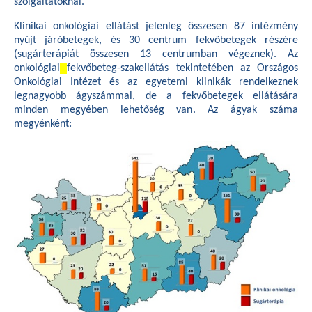
szolgáltatóknál.
Klinikai onkológiai ellátást jelenleg összesen 87 intézmény
nyújt járóbetegek, és 30 centrum fekvőbetegek részére
(sugárterápiát összesen 13 centrumban végeznek). Az
onkológiai
fekvőbeteg-szakellátás tekintetében az Országos
Onkológiai Intézet és az egyetemi klinikák rendelkeznek
legnagyobb ágyszámmal, de a fekvőbetegek ellátására
minden megyében lehetőség van. Az ágyak száma
megyénként: