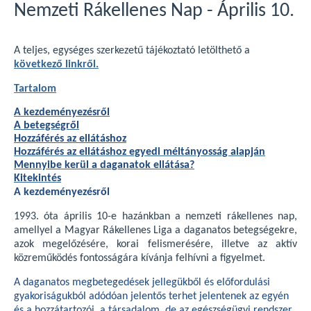
Nemzeti Rákellenes Nap - Április 10.
A teljes, egységes szerkezetű tájékoztató letölthető a
következő linkről.
Tartalom
A kezdeményezésről
A betegségről
Hozzáférés az ellátáshoz
Hozzáférés az ellátáshoz egyedi méltányosság alapján
Mennyibe kerül a daganatok ellátása?
Kitekintés
A kezdeményezésről
1993. óta április 10-e hazánkban a nemzeti rákellenes nap,
amellyel a Magyar Rákellenes Liga a daganatos betegségekre,
azok megelőzésére, korai felismerésére, illetve az aktív
közreműködés fontosságára kívánja felhívni a figyelmet.
A daganatos megbetegedések jellegükből és előfordulási
gyakoriságukból adódóan jelentős terhet jelentenek az egyén
és a hozzátartozói, a társadalom, de az egészségügyi rendszer