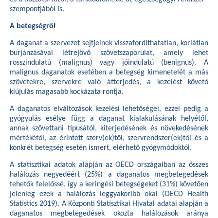
szempontjából is.
A betegségről
A daganat a szervezet sejtjeinek visszafordíthatatlan, korlátlan
burjánzásával létrejövő szövetszaporulat, amely lehet
rosszindulatú (malignus) vagy jóindulatú (benignus). A
malignus daganatok esetében a betegség kimenetelét a más
szövetekre, szervekre való átterjedés, a kezelést követő
kiújulás magasabb kockázata rontja.
A daganatos elváltozások kezelési lehetőségei, ezzel pedig a
gyógyulás esélye függ a daganat kialakulásának helyétől,
annak szövettani típusától, kiterjedésének és növekedésének
mértékétől, az érintett szerv(ek)től, szervrendszer(ek)től és a
konkrét betegség esetén ismert, elérhető gyógymódoktól.
A statisztikai adatok alapján az OECD országaiban az összes
halálozás negyedéért (25%) a daganatos megbetegedések
tehetők felelőssé, így a keringési betegségeket (31%) követően
jelenleg ezek a halálozás leggyakoribb okai (OECD Health
Statistics 2019). A Központi Statisztikai Hivatal adatai alapján a
daganatos megbetegedések okozta halálozások aránya