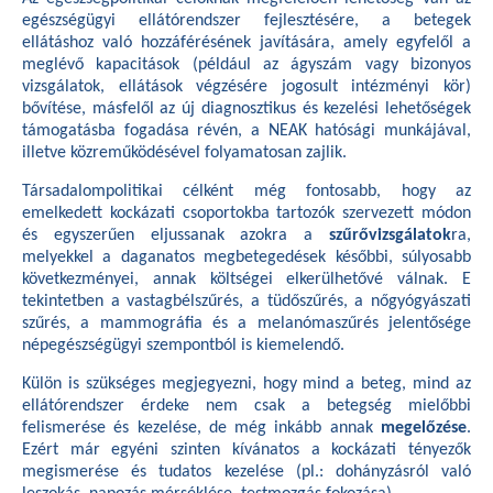
egészségügyi ellátórendszer fejlesztésére, a betegek
ellátáshoz való hozzáférésének javítására, amely egyfelől a
meglévő kapacitások (például az ágyszám vagy bizonyos
vizsgálatok, ellátások végzésére jogosult intézményi kör)
bővítése, másfelől az új diagnosztikus és kezelési lehetőségek
támogatásba fogadása révén, a NEAK hatósági munkájával,
illetve közreműködésével folyamatosan zajlik.
Társadalompolitikai célként még fontosabb, hogy az
emelkedett kockázati csoportokba tartozók szervezett módon
és egyszerűen eljussanak azokra a
szűrővizsgálatok
ra,
melyekkel a daganatos megbetegedések későbbi, súlyosabb
következményei, annak költségei elkerülhetővé válnak. E
tekintetben a vastagbélszűrés, a tüdőszűrés, a nőgyógyászati
szűrés, a mammográfia és a melanómaszűrés jelentősége
népegészségügyi szempontból is kiemelendő.
Külön is szükséges megjegyezni, hogy mind a beteg, mind az
ellátórendszer érdeke nem csak a betegség mielőbbi
felismerése és kezelése, de még inkább annak
megelőzése
.
Ezért már egyéni szinten kívánatos a kockázati tényezők
megismerése és tudatos kezelése (pl.: dohányzásról való