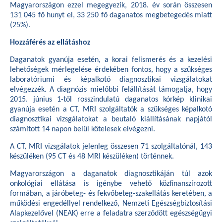
Magyarországon ezzel megegyezik, 2018. év során összesen
131 045 fő hunyt el, 33 250 fő daganatos megbetegedés miatt
(25%).
Hozzáférés az ellátáshoz
Daganatok gyanúja esetén, a korai felismerés és a kezelési
lehetőségek mérlegelése érdekében fontos, hogy a szükséges
laboratóriumi és képalkotó diagnosztikai vizsgálatokat
elvégezzék. A diagnózis mielőbbi felállítását támogatja, hogy
2015. június 1-től rosszindulatú daganatos kórkép klinikai
gyanúja esetén a CT, MRI szolgáltatók a szükséges képalkotó
diagnosztikai vizsgálatokat a beutaló kiállításának napjától
számított 14 napon belül kötelesek elvégezni.
A CT, MRI vizsgálatok jelenleg összesen 71 szolgáltatónál, 143
készüléken (95 CT és 48 MRI készüléken) történnek.
Magyarországon a daganatok diagnosztikáján túl azok
onkológiai ellátása is igénybe vehető közfinanszírozott
formában, a járóbeteg- és fekvőbeteg-szakellátás keretében, a
működési engedéllyel rendelkező, Nemzeti Egészségbiztosítási
Alapkezelővel (NEAK) erre a feladatra szerződött egészségügyi