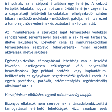
irányulnak. Ez a célpont általában egy fehérje. A célzott
terápiák feladata, hogy a hibásan működő fehérje - vagy más,
a daganatsejt jelátviteli láncolatában elhelyezkedő, szintén
hibásan működő molekula - működését gátolja, leállítva ezzel
a tumorsejt növekedésének és osztódásának folyamatát.
Az immunterápia a szervezet saját természetes védekező
rendszerének serkentésével törekszik a rák féken tartására,
illetve leküzdésére. Közvetlen célja az immunreakciókban
természetesen résztvevő fehérvérsejtek minél erősebb
aktiválása, illetve segítése.
Egészségbiztosítási támogatással lehetőség van a kezelést
követően esetlegesen szükségessé váló helyreállító
beavatkozások (így például protézis- vagy implantátum-
beültetések) és gyógyászati segédeszközök (például csonk- és
egyéb protézisek, parókák, sztómaterápiás segédeszközök)
alkalmazására is.
Hozzáférés az ellátáshoz egyedi méltányosság alapján
Bizonyos ellátások nem szerepelnek a társadalombiztosítási
támogatással elérhető lehetőségek közt, azonban ezek