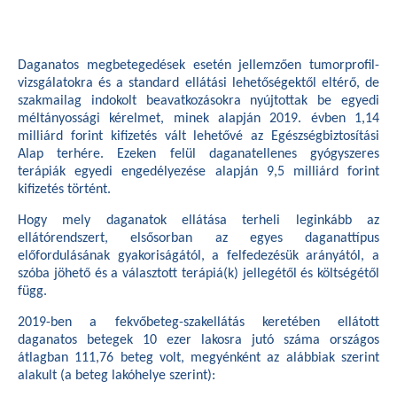
Daganatos megbetegedések esetén jellemzően tumorprofil-
vizsgálatokra és a standard ellátási lehetőségektől eltérő, de
szakmailag indokolt beavatkozásokra nyújtottak be egyedi
méltányossági kérelmet, minek alapján 2019. évben 1,14
milliárd forint kifizetés vált lehetővé az Egészségbiztosítási
Alap terhére. Ezeken felül daganatellenes gyógyszeres
terápiák egyedi engedélyezése alapján 9,5 milliárd forint
kifizetés történt.
Hogy mely daganatok ellátása terheli leginkább az
ellátórendszert, elsősorban az egyes daganattípus
előfordulásának gyakoriságától, a felfedezésük arányától, a
szóba jöhető és a választott terápiá(k) jellegétől és költségétől
függ.
2019-ben a fekvőbeteg-szakellátás keretében ellátott
daganatos betegek 10 ezer lakosra jutó száma országos
átlagban 111,76 beteg volt, megyénként az alábbiak szerint
alakult (a beteg lakóhelye szerint):