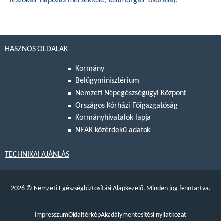
leszokás, napozás mérséklése, testmozgás fokozása).
HASZNOS OLDALAK
Kormány
Belügyminisztérium
Nemzeti Népegészségügyi Központ
Országos Kórházi Főigazgatóság
Kormányhivatalok lapja
NEAK közérdekű adatok
TECHNIKAI AJÁNLÁS
2026
©
Nemzeti Egészségbiztosítási Alapkezelő. Minden jog fenntartva.
Impresszum
Oldaltérkép
Akadálymentesítési nyilatkozat