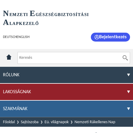
N
E
EMZETI
GÉSZSÉGBIZTOSÍTÁSI
A
LAPKEZELŐ
Bejelentkezés
DEUTSCH
ENGLISH
RÓLUNK
LAKOSSÁGNAK
SZAKMÁNAK
Főoldal
Sajtószoba
Eü. világnapok
Nemzeti Rákellenes Nap