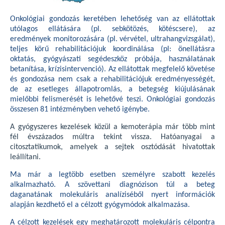
Onkológiai gondozás keretében lehetőség van az ellátottak
utólagos ellátására (pl. sebkötözés, kötéscsere), az
eredmények monitorozására (pl. vérvétel, ultrahangvizsgálat),
teljes körű rehabilitációjuk koordinálása (pl: önellátásra
oktatás, gyógyászati segédeszköz próbája, használatának
betanítása, krízisintervenció). Az ellátottak megfelelő követése
és gondozása nem csak a rehabilitációjuk eredményességét,
de az esetleges állapotromlás, a betegség kiújulásának
mielőbbi felismerését is lehetővé teszi. Onkológiai gondozás
összesen 81 intézményben vehető igénybe.
A gyógyszeres kezelések közül a kemoterápia már több mint
fél évszázados múltra tekint vissza. Hatóanyagai a
citosztatikumok, amelyek a sejtek osztódását hivatottak
leállítani.
Ma már a legtöbb esetben személyre szabott kezelés
alkalmazható. A szövettani diagnózison túl a beteg
daganatának molekuláris analíziséből nyert információk
alapján kezdhető el a célzott gyógymódok alkalmazása.
A célzott kezelések egy meghatározott molekuláris célpontra