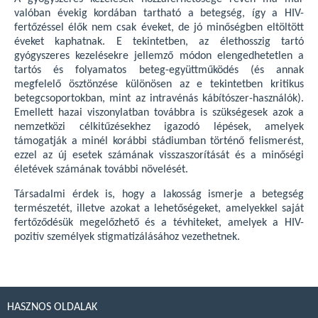
valóban évekig kordában tartható a betegség, így a HIV-
fertőzéssel élők nem csak éveket, de jó minőségben eltöltött
éveket kaphatnak. E tekintetben, az élethosszig tartó
gyógyszeres kezelésekre jellemző módon elengedhetetlen a
tartós és folyamatos beteg-együttműködés (és annak
megfelelő ösztönzése különösen az e tekintetben kritikus
betegcsoportokban, mint az intravénás kábítószer-használók).
Emellett hazai viszonylatban továbbra is szükségesek azok a
nemzetközi célkitűzésekhez igazodó lépések, amelyek
támogatják a minél korábbi stádiumban történő felismerést,
ezzel az új esetek számának visszaszorítását és a minőségi
életévek számának további növelését.
Társadalmi érdek is, hogy a lakosság ismerje a betegség
természetét, illetve azokat a lehetőségeket, amelyekkel saját
fertőződésük megelőzhető és a tévhiteket, amelyek a HIV-
pozitív személyek stigmatizálásához vezethetnek.
HASZNOS OLDALAK