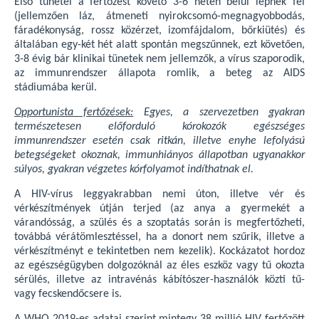
Első tünetei a fertőzést követő 3-6 héten belül lépnek fel
(jellemzően láz, átmeneti nyirokcsomó-megnagyobbodás,
fáradékonyság, rossz közérzet, izomfájdalom, bőrkiütés) és
általában egy-két hét alatt spontán megszűnnek, ezt követően,
3-8 évig bár klinikai tünetek nem jellemzők, a vírus szaporodik,
az immunrendszer állapota romlik, a beteg az AIDS
stádiumába kerül.
Opportunista fertőzések:
Egyes, a szervezetben gyakran
természetesen előforduló kórokozók egészséges
immunrendszer esetén csak ritkán, illetve enyhe lefolyású
betegségeket okoznak, immunhiányos állapotban ugyanakkor
súlyos, gyakran végzetes kórfolyamot indíthatnak el.
A HIV-vírus leggyakrabban nemi úton, illetve vér és
vérkészítmények útján terjed (az anya a gyermekét a
várandósság, a szülés és a szoptatás során is megfertőzheti,
továbbá vérátömlesztéssel, ha a donort nem szűrik, illetve a
vérkészítményt e tekintetben nem kezelik). Kockázatot hordoz
az egészségügyben dolgozóknál az éles eszköz vagy tű okozta
sérülés, illetve az intravénás kábítószer-használók közti tű-
vagy fecskendőcsere is.