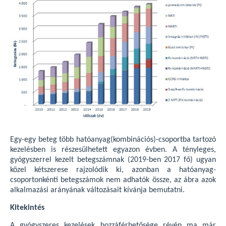
Egy-egy beteg több hatóanyag(kombinációs)-csoportba tartozó
kezelésben is részesülhetett egyazon évben. A tényleges,
gyógyszerrel kezelt betegszámnak (2019-ben 2017 fő) ugyan
közel kétszerese rajzolódik ki, azonban a hatóanyag-
csoportonkénti betegszámok nem adhatók össze, az ábra azok
alkalmazási arányának változásait kívánja bemutatni.
Kitekintés
A gyógyszeres kezelések hozzáférhetősége révén ma már