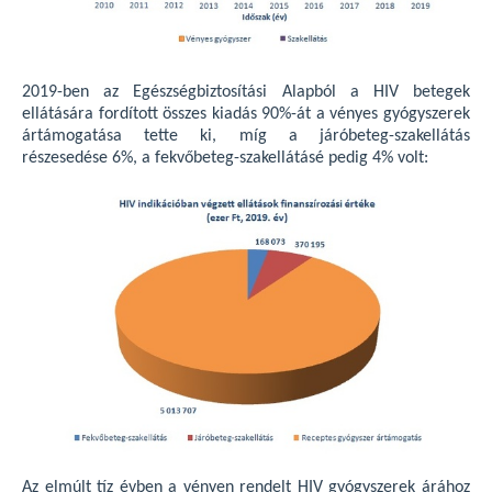
2019-ben az Egészségbiztosítási Alapból a HIV betegek
ellátására fordított összes kiadás 90%-át a vényes gyógyszerek
ártámogatása tette ki, míg a járóbeteg-szakellátás
részesedése 6%, a fekvőbeteg-szakellátásé pedig 4% volt:
Az elmúlt tíz évben a vényen rendelt HIV gyógyszerek árához