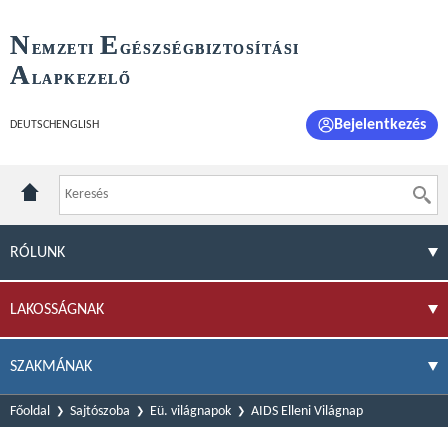
N
E
EMZETI
GÉSZSÉGBIZTOSÍTÁSI
A
LAPKEZELŐ
Bejelentkezés
DEUTSCH
ENGLISH
RÓLUNK
LAKOSSÁGNAK
SZAKMÁNAK
Főoldal
Sajtószoba
Eü. világnapok
AIDS Elleni Világnap