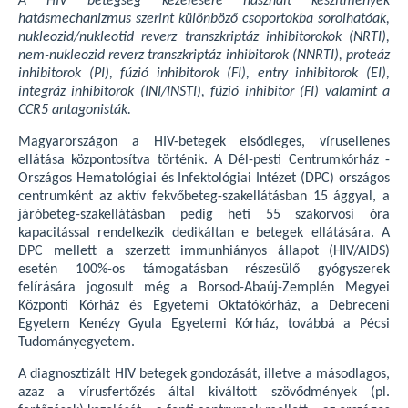
A HIV betegség kezelésére használt készítmények
hatásmechanizmus szerint különböző csoportokba sorolhatóak,
nukleozid/nukleotid reverz transzkriptáz inhibitorokok (NRTI),
nem-nukleozid reverz transzkriptáz inhibitorok (NNRTI), proteáz
inhibitorok (PI), fúzió inhibitorok (FI), entry inhibitorok (EI),
integráz inhibitorok (INI/INSTI), fúzió inhibitor (FI) valamint a
CCR5 antagonisták.
Magyarországon a HIV-betegek elsődleges, vírusellenes
ellátása központosítva történik. A Dél-pesti Centrumkórház -
Országos Hematológiai és Infektológiai Intézet (DPC) országos
centrumként az aktív fekvőbeteg-szakellátásban 15 ággyal, a
járóbeteg-szakellátásban pedig heti 55 szakorvosi óra
kapacitással rendelkezik dedikáltan e betegek ellátására. A
DPC mellett a szerzett immunhiányos állapot (HIV/AIDS)
esetén 100%-os támogatásban részesülő gyógyszerek
felírására jogosult még a Borsod-Abaúj-Zemplén Megyei
Központi Kórház és Egyetemi Oktatókórház, a Debreceni
Egyetem Kenézy Gyula Egyetemi Kórház, továbbá a Pécsi
Tudományegyetem.
A diagnosztizált HIV betegek gondozását, illetve a másodlagos,
azaz a vírusfertőzés által kiváltott szövődmények (pl.