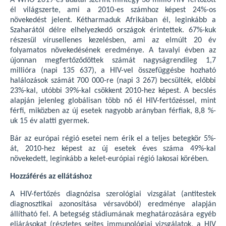
A WHO 2019-es adatai szerint mintegy 38 millió HIV fertőzött
él világszerte, ami a 2010-es számhoz képest 24%-os
növekedést jelent. Kétharmaduk Afrikában él, leginkább a
Szaharától délre elhelyezkedő országok érintettek. 67%-kuk
részesül vírusellenes kezelésben, ami az elmúlt 20 év
folyamatos növekedésének eredménye. A tavalyi évben az
újonnan megfertőződöttek számát nagyságrendileg 1,7
millióra (napi 135 637), a HIV-vel összefüggésbe hozható
halálozások számát 700 000-re (napi 3 267) becsülték, előbbi
23%-kal, utóbbi 39%-kal csökkent 2010-hez képest. A becslés
alapján jelenleg globálisan több nő él HIV-fertőzéssel, mint
férfi, miközben az új esetek nagyobb arányban férfiak, 8,8 %-
uk 15 év alatti gyermek.
Bár az európai régió esetei nem érik el a teljes betegkör 5%-
át, 2010-hez képest az új esetek éves száma 49%-kal
növekedett, leginkább a kelet-európiai régió lakosai körében.
Hozzáférés az ellátáshoz
A HIV-fertőzés diagnózisa szerológiai vizsgálat (antitestek
diagnosztikai azonosítása vérsavóból) eredménye alapján
állítható fel. A betegség stádiumának meghatározására egyéb
eljárásokat (részletes sejtes immunológiai vizsgálatok, a HIV