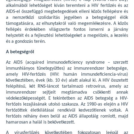
alkalmából lehetőséget kíván teremteni a HIV fertőzés és az
AIDS-el összefüggő megbetegedések elleni közös fellépésre és
a nemzetközi szolidaritás jegyében a betegséggel élők
támogatására, az elhunytakról való megemlékezésre. A közös
fellépés érdekében világszerte fontos ismerni a járvány
helyzetét és a fejlesztési lehetőségeket a megelőzés, a kezelés
és a gondozás terén.
A betegségről
Az AIDS (acquired immunodeficiency syndrome – szerzett
immunhiányos tünetegyüttes) az immunrendszer betegsége,
amely HIV-fertőzés (HIV: humán immundeficiencia-vírus)
következtében, évek (kb. 10 év) alatt alakul ki. A HIV összetett
felépítésű, két RNS-láncot tartalmazó retrovírus, amely az
immunrendszer sejtjeit megtámadva csökkenti annak
védekezőképességét. E tekintetben az AIDS betegség a HIV-
fertőzés lezajlásának utolsó szakasza. Az 1980-as elején a HIV
fertőzöttek életkilátásai rendkívül kedvezőtlenek voltak. A
fertőzés néhány éven belül az AIDS állapotáig romlott, majd
hamarosan a halál is bekövetkezett.
A vírusfertőzés következtében fokozatosan leépül az