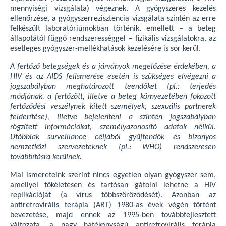
mennyiségi vizsgálata) végeznek. A gyógyszeres kezelés
ellenőrzése, a gyógyszerrezisztencia vizsgálata szintén az erre
felkészült laboratóriumokban történik, emellett – a beteg
állapotától függő rendszerességgel – fizikális vizsgálatokra, az
esetleges gyógyszer-mellékhatások kezelésére is sor kerül.
A fertőző betegségek és a járványok megelőzése érdekében, a
HIV és az AIDS felismerése esetén is szükséges elvégezni a
jogszabályban meghatározott teendőket (pl.: terjedés
módjának, a fertőzött, illetve a beteg környezetében fokozott
fertőződési veszélynek kitett személyek, szexuális partnerek
felderítése), illetve bejelenteni a szintén jogszabályban
rögzített információkat, személyazonosító adatok nélkül.
Utóbbiak surveillance céljából gyűjtendők és bizonyos
nemzetközi szervezeteknek (pl.: WHO) rendszeresen
továbbításra kerülnek.
Mai ismereteink szerint nincs egyetlen olyan gyógyszer sem,
amellyel tökéletesen és tartósan gátolni lehetne a HIV
replikációját (a vírus többszöröződését). Azonban az
antiretrovirális terápia (ART) 1980-as évek végén történt
bevezetése, majd ennek az 1995-ben továbbfejlesztett
változata, a nagy hatékonyságú antiretrovirális terápia