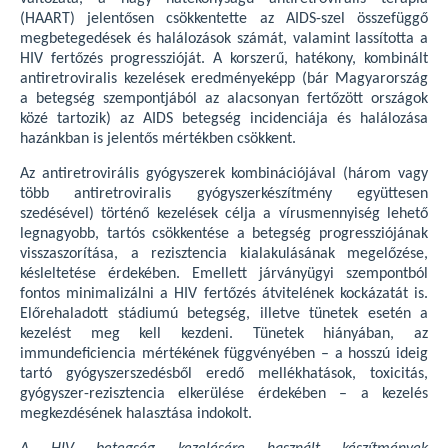
(HAART) jelentősen csökkentette az AIDS-szel összefüggő
megbetegedések és halálozások számát, valamint lassította a
HIV fertőzés progresszióját. A korszerű, hatékony, kombinált
antiretroviralis kezelések eredményeképp (bár Magyarország
a betegség szempontjából az alacsonyan fertőzött országok
közé tartozik) az AIDS betegség incidenciája és halálozása
hazánkban is jelentős mértékben csökkent.
Az antiretrovirális gyógyszerek kombinációjával (három vagy
több antiretroviralis gyógyszerkészítmény együttesen
szedésével) történő kezelések célja a vírusmennyiség lehető
legnagyobb, tartós csökkentése a betegség progressziójának
visszaszorítása, a rezisztencia kialakulásának megelőzése,
késleltetése érdekében. Emellett járványügyi szempontból
fontos minimalizálni a HIV fertőzés átvitelének kockázatát is.
Előrehaladott stádiumú betegség, illetve tünetek esetén a
kezelést meg kell kezdeni. Tünetek hiányában, az
immundeficiencia mértékének függvényében – a hosszú ideig
tartó gyógyszerszedésből eredő mellékhatások, toxicitás,
gyógyszer-rezisztencia elkerülése érdekében – a kezelés
megkezdésének halasztása indokolt.