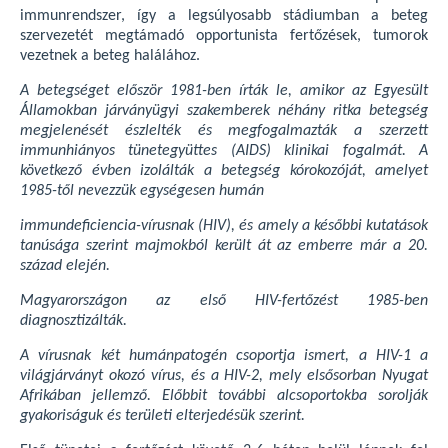
immunrendszer, így a legsúlyosabb stádiumban a beteg
szervezetét megtámadó opportunista fertőzések, tumorok
vezetnek a beteg halálához.
A betegséget először 1981-ben írták le, amikor az Egyesült
Államokban járványügyi szakemberek néhány ritka betegség
megjelenését észlelték és megfogalmazták a szerzett
immunhiányos tünetegyüttes (AIDS) klinikai fogalmát. A
következő évben izolálták a betegség kórokozóját, amelyet
1985-től nevezzük egységesen humán
immundeficiencia-vírusnak (HIV), és amely a későbbi kutatások
tanúsága szerint majmokból került át az emberre már a 20.
század elején.
Magyarországon az első HIV-fertőzést 1985-ben
diagnosztizálták.
A vírusnak két humánpatogén csoportja ismert, a HIV-1 a
világjárványt okozó vírus, és a HIV-2, mely elsősorban Nyugat
Afrikában jellemző. Előbbit további alcsoportokba sorolják
gyakoriságuk és területi elterjedésük szerint.