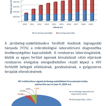
A járóbeteg-szakellátásokra fordított kiadások legnagyobb
hányada (91%) a mikrobiológiai laboratóriumi diagnosztika
tevékenységéhez kapcsolódott. A rendszeres laborvizsgálatok,
köztük az egyes fertőző ágensek kimutatását célzó eljárások
rendszeres elvégzése elengedhetetlen részét képezi a HIV
fertőzött betegek ellátásának, gondozásának, a gyógyszeres
terápiák ellenőrzésének: