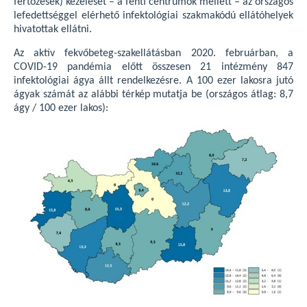
fertőzések) kezelését – a fenti centrumok mellett – az országos
lefedettséggel elérhető infektológiai szakmakódú ellátóhelyek
hivatottak ellátni.
Az aktív fekvőbeteg-szakellátásban 2020. februárban, a
COVID-19 pandémia előtt összesen 21 intézmény 847
infektológiai ágya állt rendelkezésre. A 100 ezer lakosra jutó
ágyak számát az alábbi térkép mutatja be (országos átlag: 8,7
ágy / 100 ezer lakos):