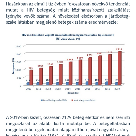
Hazánkban az elmúlt tíz évben fokozatosan növekvő tendenciát
mutat a HIV betegség miatt közfinanszírozott szakellátást
igénybe vevők száma. A növekedést elsősorban a járóbeteg-
szakellátásban megjelenő betegek száma eredményezte:
A 2019-ben kezelt, összesen 2129 beteg életkor és nem szerinti
megoszlását az alábbi korfa mutatja be. A betegellátásban
megjelenő betegek adatai alapján itthon jóval nagyobb arányt
képviselnek a férfiak (1871 fő, 88%), és az ellátott HIV betegek