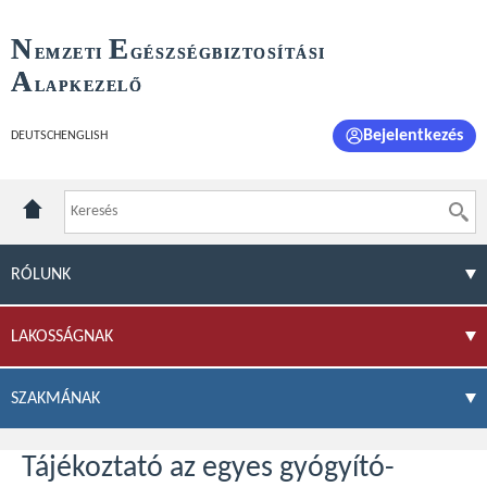
N
E
EMZETI
GÉSZSÉGBIZTOSÍTÁSI
A
LAPKEZELŐ
Bejelentkezés
DEUTSCH
ENGLISH
RÓLUNK
LAKOSSÁGNAK
SZAKMÁNAK
Tájékoztató az egyes gyógyító-