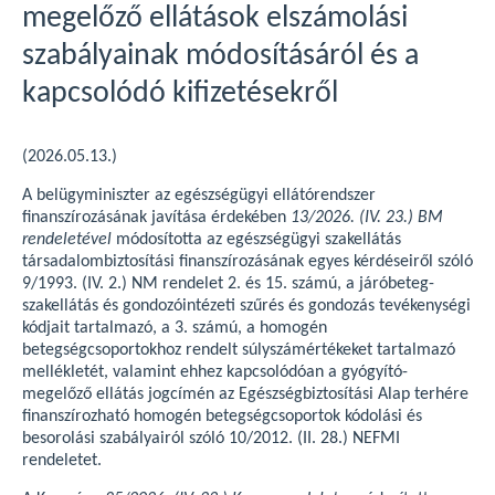
megelőző ellátások elszámolási
szabályainak módosításáról és a
kapcsolódó kifizetésekről
(2026.05.13.)
A belügyminiszter az egészségügyi ellátórendszer
finanszírozásának javítása érdekében
13/2026. (IV. 23.) BM
rendeletével
módosította az egészségügyi szakellátás
társadalombiztosítási finanszírozásának egyes kérdéseiről szóló
9/1993. (IV. 2.) NM rendelet 2. és 15. számú, a járóbeteg-
szakellátás és gondozóintézeti szűrés és gondozás tevékenységi
kódjait tartalmazó, a 3. számú, a homogén
betegségcsoportokhoz rendelt súlyszámértékeket tartalmazó
mellékletét, valamint ehhez kapcsolódóan a gyógyító-
megelőző ellátás jogcímén az Egészségbiztosítási Alap terhére
finanszírozható homogén betegségcsoportok kódolási és
besorolási szabályairól szóló 10/2012. (II. 28.) NEFMI
rendeletet.