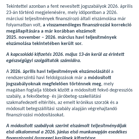
Tekintettel azonban a fent nevesített jogszabályok 2026. április
23-án történő megjelenésére, mely időpontban a 2026.
márciusi teljesítmények finanszírozó általi elszámolása már
folyamatban volt,
a visszamenőleges finanszírozási korrekció
megállapítására a már korábban elszámolt
2025. november – 2026. március havi teljesítmények
elszámolása tekintetében került sor.
A kapcsolódó kifizetés 2026. május 13-án kerül az érintett
egészségügyi szolgáltatók számláira.
A
2026. április havi teljesítmények
elszámolásától
a
rendszerszintű havi feldolgozások már a
módosított
jogszabályoknak megfelelően történnek meg
, mely
magában foglalja többek között a módosított fekvő degressziós
szabály, a fekvőbeteg- és járóbeteg-szakellátási
szakmafedezeti eltérítés, az emelt krónikus szorzók és a
módosult betegszállítási szabály alapján végrehajtandó
finanszírozási módosításokat.
A módosított szabályok szerint elszámolt teljesítménydíjak
első alkalommal a 2026. június első munkanapján esedékes
finanszírozási összeggel kerülnek kifizetésre.