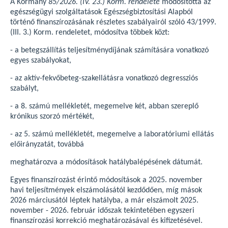
A Kormány
85/2026. (IV. 23.) Korm. rendelete
módosította az
egészségügyi szolgáltatások Egészségbiztosítási Alapból
történő finanszírozásának részletes szabályairól szóló 43/1999.
(III. 3.) Korm. rendeletet, módosítva többek közt:
- a betegszállítás teljesítménydíjának számítására vonatkozó
egyes szabályokat,
- az aktív-fekvőbeteg-szakellátásra vonatkozó degressziós
szabályt,
- a 8. számú mellékletét, megemelve két, abban szereplő
krónikus szorzó mértékét,
- az 5. számú mellékletét, megemelve a laboratóriumi ellátás
előirányzatát, továbbá
meghatározva a módosítások hatálybalépésének dátumát.
Egyes finanszírozást érintő módosítások a 2025. november
havi teljesítmények elszámolásától kezdődően, míg mások
2026 márciusától léptek hatályba, a már elszámolt 2025.
november - 2026. február időszak tekintetében egyszeri
finanszírozási korrekció meghatározásával és kifizetésével.