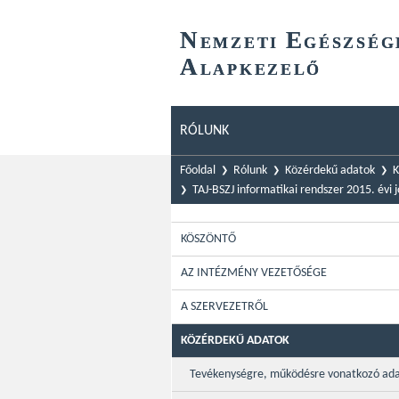
N
E
EMZETI
GÉSZSÉG
A
LAPKEZELŐ
RÓLUNK
Főoldal
Rólunk
Közérdekű adatok
K
TAJ-BSZJ informatikai rendszer 2015. év
KÖSZÖNTŐ
AZ INTÉZMÉNY VEZETŐSÉGE
A SZERVEZETRŐL
KÖZÉRDEKŰ ADATOK
Tevékenységre, működésre vonatkozó ad