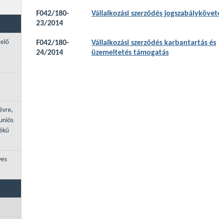
F042/180-
Vállalkozási szerződés jogszabálykövet
23/2014
zelő
F042/180-
Vállalkozási szerződés karbantartás és
24/2014
üzemeltetés támogatás
évre,
uniós
tékű
ves