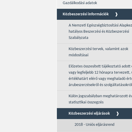
Gazdálkodási adatok
Közbeszerzési információk
A Nemzeti Egészségbiztosítási Alapke
hatályos Beszerzési és Közbeszerzési
Szabályzata
Közbeszerzési tervek, valamint azok
módosításai
Előzetes összesített tájékoztató adott 
vagy legfeljebb 12 hónapra tervezett, 
értékhatárt elérő vagy meghaladó ér
árubeszerzésekről és szolgáltatásokról
Külön jogszabályban meghatározott é
statisztikai összegzés
Közbeszerzési eljárások
2018 - Uniós eljárásrend