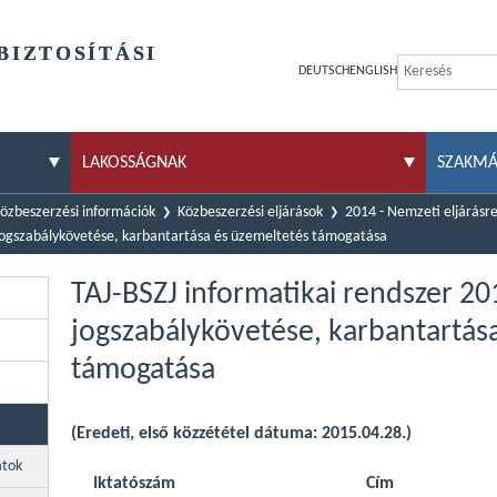
BIZTOSÍTÁSI
DEUTSCH
ENGLISH
LAKOSSÁGNAK
SZAKM
özbeszerzési információk
Közbeszerzési eljárások
2014 - Nemzeti eljárásr
i jogszabálykövetése, karbantartása és üzemeltetés támogatása
TAJ-BSZJ informatikai rendszer 20
jogszabálykövetése, karbantartás
támogatása
(Eredeti, első közzététel dátuma: 2015.04.28.)
atok
Iktatószám
Cím