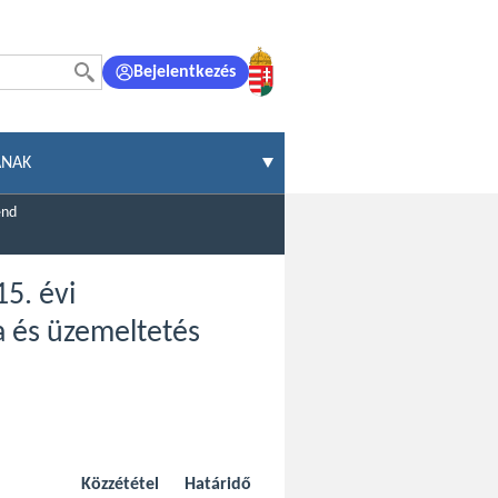
Bejelentkezés
ÁNAK
end
15. évi
a és üzemeltetés
Közzététel
Határidő