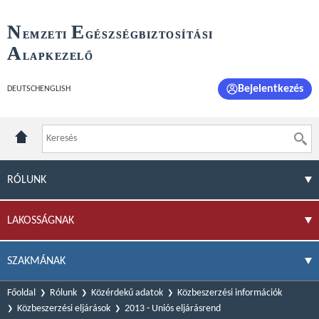
N
E
EMZETI
GÉSZSÉGBIZTOSÍTÁSI
A
LAPKEZELŐ
Bejelentkezés
DEUTSCH
ENGLISH
RÓLUNK
LAKOSSÁGNAK
SZAKMÁNAK
Főoldal
Rólunk
Közérdekű adatok
Közbeszerzési információk
Közbeszerzési eljárások
2013 - Uniós eljárásrend