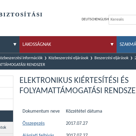
BIZTOSÍTÁSI
DEUTSCH
ENGLISH
LAKOSSÁGNAK
SZAKM
özbeszerzési információk
Közbeszerzési eljárások
Beszerzési eljárások
MATTÁMOGATÁSI RENDSZER
ELEKTRONIKUS KIÉRTESÍTÉSI ÉS
FOLYAMATTÁMOGATÁSI RENDSZE
Dokumentum neve
Közzététel dátuma
Összegezés
2017.07.27
atok
Ajánlati felhívás
2017.07.27