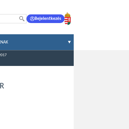
Bejelentkezés
ÁNAK
2017
R