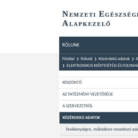
N
E
EMZETI
GÉSZSÉG
A
LAPKEZELŐ
RÓLUNK
Főoldal
Rólunk
Közérdekű adatok
K
ELEKTRONIKUS KIÉRTESÍTÉSI ÉS FOLYA
KÖSZÖNTŐ
AZ INTÉZMÉNY VEZETŐSÉGE
A SZERVEZETRŐL
KÖZÉRDEKŰ ADATOK
Tevékenységre, működésre vonatkozó ad