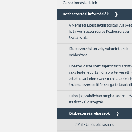
Gazdálkodási adatok
Közbeszerzési információk
A Nemzeti Egészségbiztosítási Alapke
hatályos Beszerzési és Közbeszerzési
Szabályzata
Közbeszerzési tervek, valamint azok
módosításai
Előzetes összesített tájékoztató adott 
vagy legfeljebb 12 hónapra tervezett, 
értékhatárt elérő vagy meghaladó ér
árubeszerzésekről és szolgáltatásokról
Külön jogszabályban meghatározott é
statisztikai összegzés
Közbeszerzési eljárások
2018 - Uniós eljárásrend