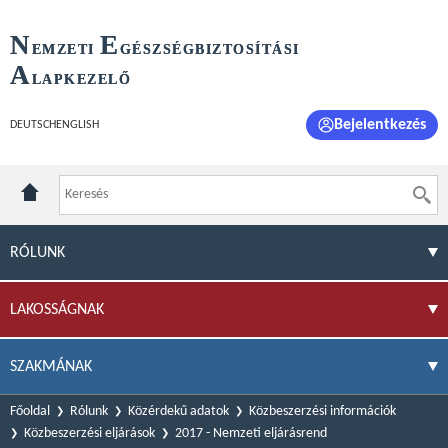
N
E
EMZETI
GÉSZSÉGBIZTOSÍTÁSI
A
LAPKEZELŐ
Bejelentkezés
DEUTSCH
ENGLISH
RÓLUNK
LAKOSSÁGNAK
SZAKMÁNAK
Főoldal
Rólunk
Közérdekű adatok
Közbeszerzési információk
Közbeszerzési eljárások
2017 - Nemzeti eljárásrend