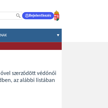
Bejelentkezés
ÁNAK
lővel szerződött védőnői
dben, az alábbi listában