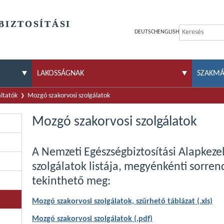
BIZTOSÍTÁSI
DEUTSCH
ENGLISH
LAKOSSÁGNAK
SZAKM
áltatók
Mozgó szakorvosi szolgálatok
Mozgó szakorvosi szolgálatok
A Nemzeti Egészségbiztosítási Alapkeze
szolgálatok listája, megyénkénti sorren
tekinthető meg:
Mozgó szakorvosi szolgálatok, szűrhető táblázat (.xls)
Mozgó szakorvosi szolgálatok (.pdf)