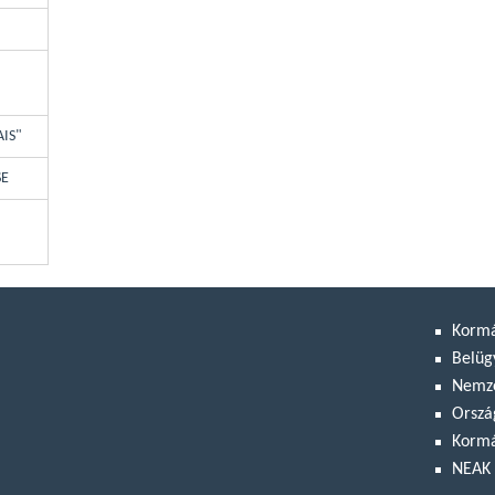
AIS"
SE
Korm
Belüg
Nemze
Orszá
Kormá
NEAK 