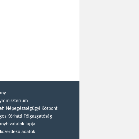
ány
yminisztérium
ti Népegészségügyi Központ
gos Kórházi Főigazgatóság
nyhivatalok lapja
közérdekű adatok