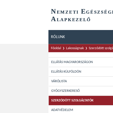
N
E
EMZETI
GÉSZSÉG
A
LAPKEZELŐ
RÓLUNK
Főoldal
Lakosságnak
Szerződött szolg
ELLÁTÁS MAGYARORSZÁGON
ELLÁTÁS KÜLFÖLDÖN
VÁRÓLISTA
GYÓGYSZERKERESŐ
SZERZŐDÖTT SZOLGÁLTATÓK
ADATVÉDELEM