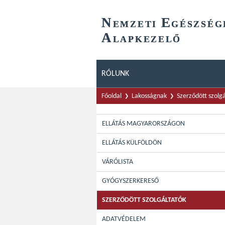
N
E
EMZETI
GÉSZSÉG
A
LAPKEZELŐ
RÓLUNK
Főoldal
Lakosságnak
Szerződött szolg
ELLÁTÁS MAGYARORSZÁGON
ELLÁTÁS KÜLFÖLDÖN
VÁRÓLISTA
GYÓGYSZERKERESŐ
SZERZŐDÖTT SZOLGÁLTATÓK
ADATVÉDELEM