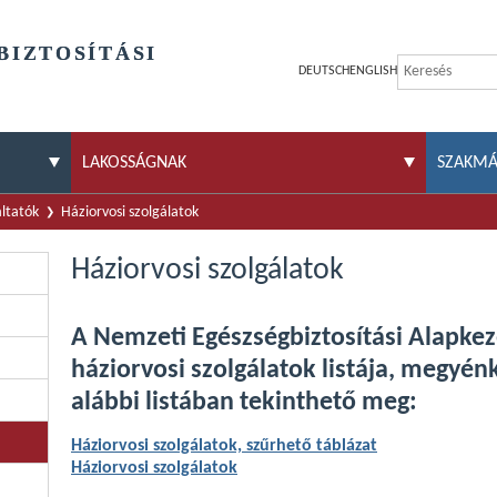
BIZTOSÍTÁSI
DEUTSCH
ENGLISH
LAKOSSÁGNAK
SZAKM
áltatók
Háziorvosi szolgálatok
Háziorvosi szolgálatok
A Nemzeti Egészségbiztosítási Alapkez
háziorvosi szolgálatok listája, megyén
alábbi listában tekinthető meg:
Háziorvosi szolgálatok, szűrhető táblázat
Háziorvosi szolgálatok