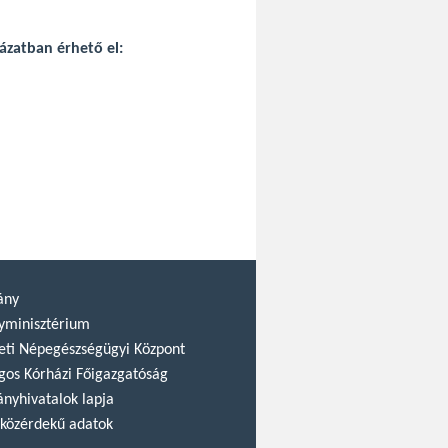
lázatban érhető el:
ány
yminisztérium
ti Népegészségügyi Központ
gos Kórházi Főigazgatóság
nyhivatalok lapja
közérdekű adatok