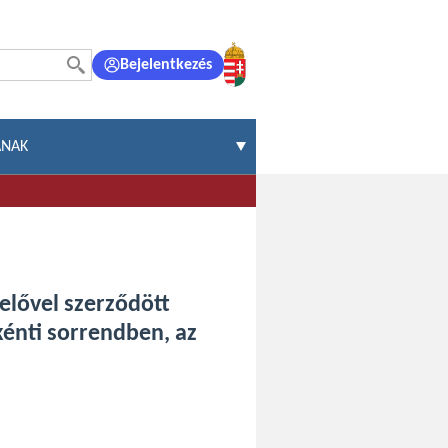
Bejelentkezés
ÁNAK
elővel szerződött
kénti sorrendben, az