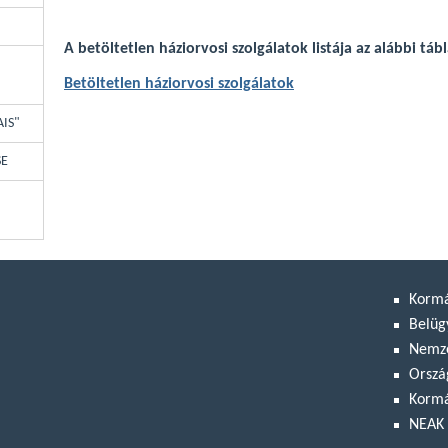
A betöltetlen háziorvosi szolgálatok listája az alábbi táb
Betöltetlen háziorvosi szolgálatok
AIS"
SE
Korm
Belüg
Nemze
Orszá
Kormá
NEAK 