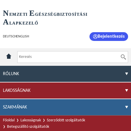
N
E
EMZETI
GÉSZSÉGBIZTOSÍTÁSI
A
LAPKEZELŐ
Bejelentkezés
DEUTSCH
ENGLISH
RÓLUNK
LAKOSSÁGNAK
SZAKMÁNAK
Főoldal
Lakosságnak
Szerződött szolgáltatók
Betegszállító szolgáltatók